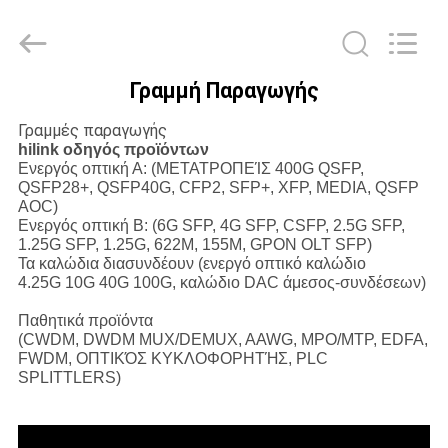
Shenzhen
HiLink
Technology
Co.,Ltd..
All
Rights
Γραμμή Παραγωγής
Reserved.
ΣΠΊΤΙ
Γραμμές παραγωγής
hilink οδηγός προϊόντων
ΠΡΟΪΌΝΤΑ
Ενεργός οπτική Α: (ΜΕΤΑΤΡΟΠΕΊΣ 400G QSFP,
QSFP28+, QSFP40G, CFP2, SFP+, XFP, MEDIA, QSFP
AOC)
Ενεργός οπτική Β: (6G SFP, 4G SFP, CSFP, 2.5G SFP,
ΣΧΕΤΙΚΆ
1.25G SFP, 1.25G, 622M, 155M, GPON OLT SFP)
ΜΕ
Τα καλώδια διασυνδέουν (ενεργό οπτικό καλώδιο
4.25G 10G 40G 100G, καλώδιο DAC άμεσος-συνδέσεων)
ΕΜΆΣ
Παθητικά προϊόντα
(CWDM, DWDM MUX/DEMUX, AAWG, MPO/MTP, EDFA,
ΕΠΙΣΚΕΨΉ
FWDM, ΟΠΤΙΚΌΣ ΚΥΚΛΟΦΟΡΗΤΉΣ, PLC
SPLITTLERS)
ΕΡΓΟΣΤΑΣΊΟΥ