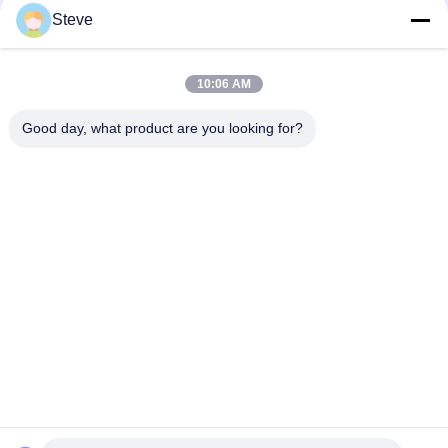
πανεπιστημιούπολης και
Steve
επιχειρήσεων υψηλής
πυκνότητας
10:06 AM
loading...
Good day, what product are you looking for?
Λαϊκή κατηγορία
Όλα
Οπτική Ενότητα 
Λειτουργική 
Πομποδεκτών
Μονάδα 
Πομποδέκτης SFP
SFP+ Ενότητα 
Ενότητα CWDM Mux 
Πομποδεκτών
Demux
X2 Ενότητα 
Dwdm Mux Demux
Πομποδεκτών
QSFP+ 
Πομποδέκτης XFP
Πομποδέκτης