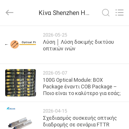
Shenzhen
HiLink
Technology
Κίνα Shenzhen HiLink Technology Co.,Ltd. εταιρικά νέα
Co.,Ltd..
All
Rights
Reserved.
ΣΠΊΤΙ
2026-05-25
Λύση │ Λύση δοκιμής δικτύου
ΠΡΟΪΌΝΤΑ
οπτικών ινών
ΣΧΕΤΙΚΆ
2026-05-07
ΜΕ
100G Optical Module: BOX
ΕΜΆΣ
Package έναντι COB Package –
Ποιο είναι το καλύτερο για εσάς;
ΕΠΙΣΚΕΨΉ
2026-04-15
ΕΡΓΟΣΤΑΣΊΟΥ
Σχεδιασμός συσκευής οπτικής
διαδρομής σε σενάρια FTTR