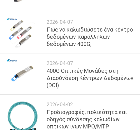
ΈΛΕΓΧΟΣ
ΠΟΙΌΤΗΤΑΣ
2026-04-07
Πώς να καλωδιώσετε ένα κέντρο
ΕΠΙΚΟΙΝΩΝΉΣΤΕ
δεδομένων παράλληλων
δεδομένων 400G;
ΜΑΖΊ
ΜΑΣ
2026-04-07
400G Οπτικές Μονάδες στη
ΕΙΔΉΣΕΙΣ
Διασύνδεση Κέντρων Δεδομένων
(DCI)
ΥΠΟΘΈΣΕΙΣ
2026-04-02
Προδιαγραφές, πολικότητα και
ΖΗΤΉΣΤΕ
οδηγός σύνδεσης καλωδίων
ΜΙΑ
οπτικών ινών MPO/MTP
ΠΡΟΣΦΟΡΆ