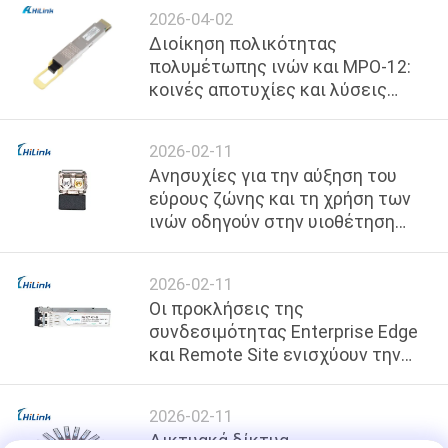
2026-04-02
Διοίκηση πολικότητας
SITEMAP
πολυμέτωπης ινών και MPO-12:
κοινές αποτυχίες και λύσεις
στην ανάπτυξη 400G SR4
ΠΟΛΙΤΙΚΉ
ΑΠΟΡΡΉΤΟΥ
2026-02-11
Ανησυχίες για την αύξηση του
εύρους ζώνης και τη χρήση των
ινών οδηγούν στην υιοθέτηση
των 80 χλμ CWDM SFP στις
επιχειρήσεις των ΗΠΑ
2026-02-11
Οι προκλήσεις της
συνδεσιμότητας Enterprise Edge
και Remote Site ενισχύουν την
υιοθέτηση του CWDM SFP
2026-02-11
Δικτυακά δίκτυα