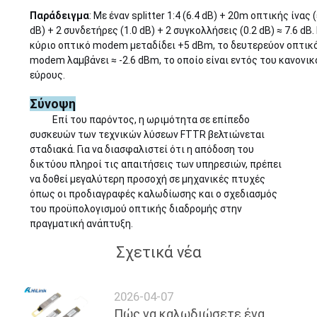
Παράδειγμα
: Με έναν splitter 1:4 (6.4 dB) + 20m οπτικής ίνας 
dB) + 2 συνδετήρες (1.0 dB) + 2 συγκολλήσεις (0.2 dB) ≈ 7.6 dB.
κύριο οπτικό modem μεταδίδει +5 dBm, το δευτερεύον οπτικ
modem λαμβάνει ≈ -2.6 dBm, το οποίο είναι εντός του κανονικ
εύρους.
Σύνοψη
Επί του παρόντος, η ωριμότητα σε επίπεδο
συσκευών των τεχνικών λύσεων FTTR βελτιώνεται
σταδιακά. Για να διασφαλιστεί ότι η απόδοση του
δικτύου πληροί τις απαιτήσεις των υπηρεσιών, πρέπει
να δοθεί μεγαλύτερη προσοχή σε μηχανικές πτυχές
όπως οι προδιαγραφές καλωδίωσης και ο σχεδιασμός
του προϋπολογισμού οπτικής διαδρομής στην
πραγματική ανάπτυξη.
Σχετικά νέα
2026-04-07
Πώς να καλωδιώσετε ένα