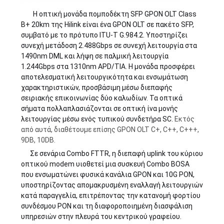
Η οπτική μονάδα πομποδέκτη SFP GPON OLT Class
B+ 20km της Hilink είναι ένα GPON OLT σε πακέτο SFP,
συμβατό με το πρότυπο ITU-T G.984.2. Υποστηρίζει
συνεχή μετάδοση 2.488Gbps σε συνεχή λειτουργία στα
1490nm DML και λήψη σε παλμική λειτουργία
1.244Gbps στα 1310nm APD/TIA. Η μονάδα προσφέρει
αποτελεσματική λειτουργικότητα και ενσωμάτωση
χαρακτηριστικών, προσβάσιμη μέσω διεπαφής
σειριακής επικοινωνίας δύο καλωδίων. Τα οπτικά
σήματα πολλαπλασιάζονται σε οπτική ίνα μονής
λειτουργίας μέσω ενός τυπικού συνδετήρα SC.
Εκτός
από αυτά, διαθέτουμε επίσης GPON OLT C+, C++, C+++,
9DB, 10DB.
Σε σενάρια Combo FTTR, η διεπαφή uplink του κύριου
οπτικού modem υιοθετεί μια συσκευή Combo BOSA
που ενσωματώνει φυσικά κανάλια GPON και 10G PON,
υποστηρίζοντας απομακρυσμένη εναλλαγή λειτουργιών
κατά παραγγελία, επιτρέποντας την κατανομή φορτίου
συνδέσμου PON και τη διαφοροποιημένη διασφάλιση
υπηρεσιών στην πλευρά του κεντρικού γραφείου.