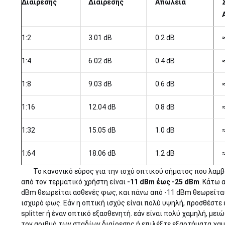
Διαίρεσης
Διαίρεσης
Απώλεια
1:2
3.01 dB
0.2 dB
1:4
6.02 dB
0.4 dB
1:8
9.03 dB
0.6 dB
1:16
12.04 dB
0.8 dB
1:32
15.05 dB
1.0 dB
1:64
18.06 dB
1.2 dB
Το κανονικό εύρος για την ισχύ οπτικού σήματος που λαμβ
από τον τερματικό χρήστη είναι
-11 dBm έως -25 dBm
. Κάτω 
dBm θεωρείται ασθενές φως, και πάνω από -11 dBm θεωρείτα
ισχυρό φως. Εάν η οπτική ισχύς είναι πολύ υψηλή, προσθέστε 
splitter ή έναν οπτικό εξασθενητή. εάν είναι πολύ χαμηλή, μει
τον αριθμό των σταδίων διαίρεσης ή επιλέξτε εξαρτήματα χα