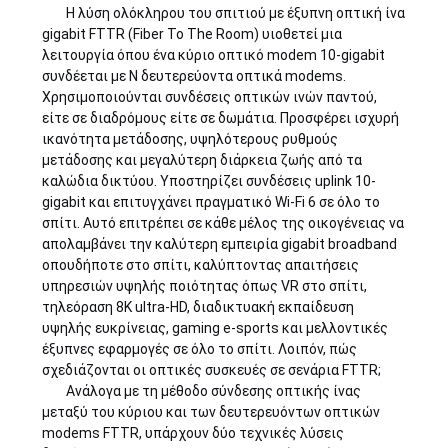
Η λύση ολόκληρου του σπιτιού με έξυπνη οπτική ίνα
gigabit FTTR (Fiber To The Room) υιοθετεί μια
SITEMAP
λειτουργία όπου ένα κύριο οπτικό modem 10-gigabit
συνδέεται με N δευτερεύοντα οπτικά modems.
Χρησιμοποιούνται συνδέσεις οπτικών ινών παντού,
ΠΟΛΙΤΙΚΉ
είτε σε διαδρόμους είτε σε δωμάτια. Προσφέρει ισχυρή
ικανότητα μετάδοσης, υψηλότερους ρυθμούς
ΑΠΟΡΡΉΤΟΥ
μετάδοσης και μεγαλύτερη διάρκεια ζωής από τα
καλώδια δικτύου. Υποστηρίζει συνδέσεις uplink 10-
gigabit και επιτυγχάνει πραγματικό Wi-Fi 6 σε όλο το
σπίτι. Αυτό επιτρέπει σε κάθε μέλος της οικογένειας να
απολαμβάνει την καλύτερη εμπειρία gigabit broadband
οπουδήποτε στο σπίτι, καλύπτοντας απαιτήσεις
υπηρεσιών υψηλής ποιότητας όπως VR στο σπίτι,
τηλεόραση 8K ultra-HD, διαδικτυακή εκπαίδευση
υψηλής ευκρίνειας, gaming e-sports και μελλοντικές
έξυπνες εφαρμογές σε όλο το σπίτι. Λοιπόν, πώς
σχεδιάζονται οι οπτικές συσκευές σε σενάρια FTTR;
Ανάλογα με τη μέθοδο σύνδεσης οπτικής ίνας
μεταξύ του κύριου και των δευτερευόντων οπτικών
modems FTTR, υπάρχουν δύο τεχνικές λύσεις