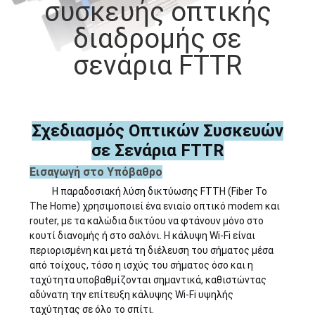
συσκευής οπτικής
ΈΛΕΓΧΟΣ
διαδρομής σε
ΠΟΙΌΤΗΤΑΣ
σενάρια FTTR
ΕΠΙΚΟΙΝΩΝΉΣΤΕ
ΜΑΖΊ
ΜΑΣ
Σχεδιασμός Οπτικών Συσκευών
σε Σενάρια FTTR
ΕΙΔΉΣΕΙΣ
Εισαγωγή στο Υπόβαθρο
Η παραδοσιακή λύση δικτύωσης FTTH (Fiber To
The Home) χρησιμοποιεί ένα ενιαίο οπτικό modem και
ΥΠΟΘΈΣΕΙΣ
router, με τα καλώδια δικτύου να φτάνουν μόνο στο
κουτί διανομής ή στο σαλόνι. Η κάλυψη Wi-Fi είναι
περιορισμένη και μετά τη διέλευση του σήματος μέσα
ΖΗΤΉΣΤΕ
από τοίχους, τόσο η ισχύς του σήματος όσο και η
ταχύτητα υποβαθμίζονται σημαντικά, καθιστώντας
ΜΙΑ
αδύνατη την επίτευξη κάλυψης Wi-Fi υψηλής
ΠΡΟΣΦΟΡΆ
ταχύτητας σε όλο το σπίτι.