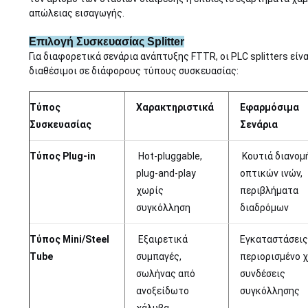
απώλειας εισαγωγής.
Επιλογή Συσκευασίας Splitter
Για διαφορετικά σενάρια ανάπτυξης FTTR, οι PLC splitters είνα
διαθέσιμοι σε διάφορους τύπους συσκευασίας:
Τύπος
Χαρακτηριστικά
Εφαρμόσιμα
Συσκευασίας
Σενάρια
Τύπος Plug-in
Hot-pluggable,
Κουτιά διανομ
plug-and-play
οπτικών ινών,
χωρίς
περιβλήματα
συγκόλληση
διαδρόμων
Τύπος Mini/Steel
Εξαιρετικά
Εγκαταστάσεις
Tube
συμπαγές,
περιορισμένο 
σωλήνας από
συνδέσεις
ανοξείδωτο
συγκόλλησης
χάλυβα