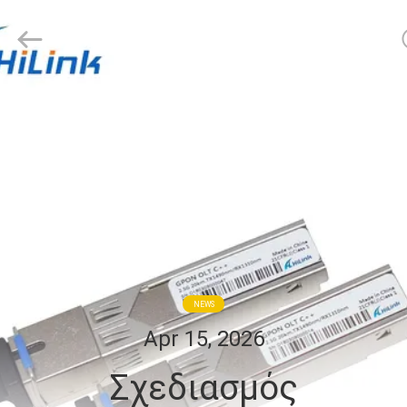
Shenzhen
HiLink
Technology
Co.,Ltd..
All
Rights
Reserved.
ΣΠΊΤΙ
ΠΡΟΪΌΝΤΑ
ΣΧΕΤΙΚΆ
ΜΕ
ΕΜΆΣ
NEWS
ΕΠΙΣΚΕΨΉ
Apr 15, 2026
ΕΡΓΟΣΤΑΣΊΟΥ
Σχεδιασμός