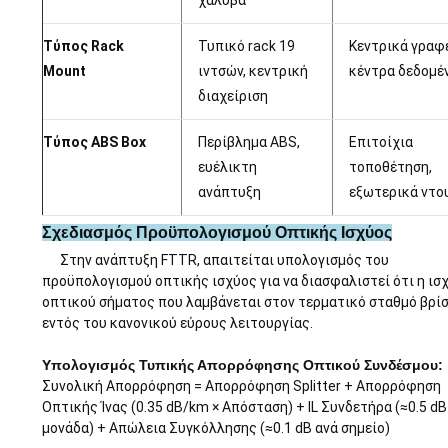
Τύπος Rack
Τυπικό rack 19
Κεντρικά γραφε
Mount
ιντσών, κεντρική
κέντρα δεδομέ
διαχείριση
Τύπος ABS Box
Περίβλημα ABS,
Επιτοίχια
ευέλικτη
τοποθέτηση,
ανάπτυξη
εξωτερικά ντο
Σχεδιασμός Προϋπολογισμού Οπτικής Ισχύος
Στην ανάπτυξη FTTR, απαιτείται υπολογισμός του
προϋπολογισμού οπτικής ισχύος για να διασφαλιστεί ότι η ισ
οπτικού σήματος που λαμβάνεται στον τερματικό σταθμό βρί
εντός του κανονικού εύρους λειτουργίας.
Υπολογισμός Τυπικής Απορρόφησης Οπτικού Συνδέσμου:
Συνολική Απορρόφηση = Απορρόφηση Splitter + Απορρόφηση
Οπτικής Ίνας (0.35 dB/km × Απόσταση) + IL Συνδετήρα (≈0.5 dB
μονάδα) + Απώλεια Συγκόλλησης (≈0.1 dB ανά σημείο)