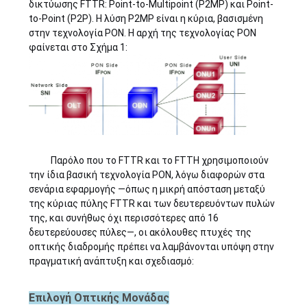
δικτύωσης FTTR: Point-to-Multipoint (P2MP) και Point-
to-Point (P2P). Η λύση P2MP είναι η κύρια, βασισμένη
στην τεχνολογία PON. Η αρχή της τεχνολογίας PON
φαίνεται στο Σχήμα 1:
Παρόλο που το FTTR και το FTTH χρησιμοποιούν
την ίδια βασική τεχνολογία PON, λόγω διαφορών στα
σενάρια εφαρμογής —όπως η μικρή απόσταση μεταξύ
της κύριας πύλης FTTR και των δευτερευόντων πυλών
της, και συνήθως όχι περισσότερες από 16
δευτερεύουσες πύλες—, οι ακόλουθες πτυχές της
οπτικής διαδρομής πρέπει να λαμβάνονται υπόψη στην
πραγματική ανάπτυξη και σχεδιασμό:
Επιλογή Οπτικής Μονάδας