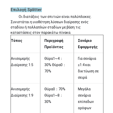
Επιλογή Splitter
Οι διατάξεις των σπιτιών είναι πολύπλοκες.
Συνιστάται η υιοθέτηση λύσεων διαίρεσης ενός
σταδίου ή πολλαπλών σταδίων με βάση τις
καταστάσεις στον παρακάτω πίνακα.
Τύπος
Περιγραφή
Σενάριο
Προϊόντος
Εφαρμογής
Ανισομερής
Θύρα1~4：
Για σενάρια
Διαίρεσης 1:5
30% Θύρα0：
≤1:4 και
70%
δικτύωση σε
σειρά
Ανισομερής
Θύρα0：70%
Μεγάλα
Διαίρεσης 1:9
Θύρα1~8：
σενάρια
30%
επίπεδων
ορόφων