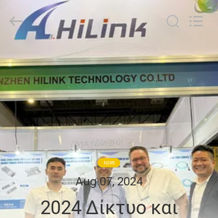
Shenzhen
HiLink
Technology
Co.,Ltd..
All
Rights
Reserved.
ΣΠΊΤΙ
ΠΡΟΪΌΝΤΑ
ΣΧΕΤΙΚΆ
ΜΕ
ΕΜΆΣ
NEWS
ΕΠΙΣΚΕΨΉ
Aug 07, 2024
ΕΡΓΟΣΤΑΣΊΟΥ
2024 Δίκτυο και