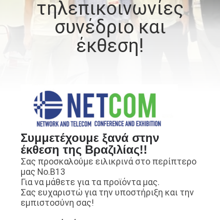
τηλεπικοινωνίες
ΈΛΕΓΧΟΣ
συνέδριο και
ΠΟΙΌΤΗΤΑΣ
έκθεση!
ΕΠΙΚΟΙΝΩΝΉΣΤΕ
ΜΑΖΊ
ΜΑΣ
ΕΙΔΉΣΕΙΣ
Συμμετέχουμε ξανά στην
έκθεση της Βραζιλίας!!
ΥΠΟΘΈΣΕΙΣ
Σας προσκαλούμε ειλικρινά στο περίπτερο
μας Νο.B13
ΖΗΤΉΣΤΕ
Για να μάθετε για τα προϊόντα μας.
Σας ευχαριστώ για την υποστήριξη και την
ΜΙΑ
εμπιστοσύνη σας!
ΠΡΟΣΦΟΡΆ