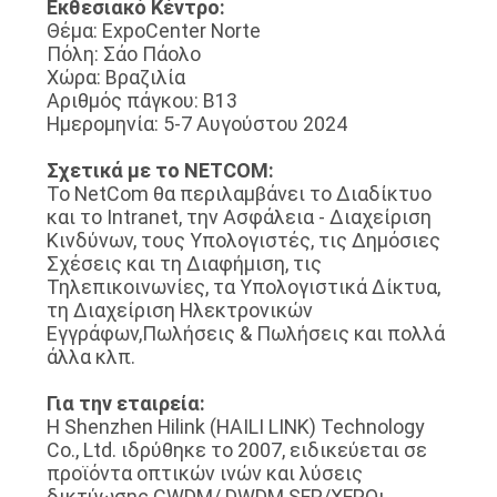
Εκθεσιακό Κέντρο:
Θέμα: ExpoCenter Norte
Πόλη: Σάο Πάολο
SITEMAP
Χώρα: Βραζιλία
Αριθμός πάγκου: Β13
Ημερομηνία: 5-7 Αυγούστου 2024
ΠΟΛΙΤΙΚΉ
ΑΠΟΡΡΉΤΟΥ
Σχετικά με το NETCOM:
Το NetCom θα περιλαμβάνει το Διαδίκτυο
και το Intranet, την Ασφάλεια - Διαχείριση
Κινδύνων, τους Υπολογιστές, τις Δημόσιες
Σχέσεις και τη Διαφήμιση, τις
Τηλεπικοινωνίες, τα Υπολογιστικά Δίκτυα,
τη Διαχείριση Ηλεκτρονικών
Εγγράφων,Πωλήσεις & Πωλήσεις και πολλά
άλλα κλπ.
Για την εταιρεία:
Η Shenzhen Hilink (HAILI LINK) Technology
Co., Ltd. ιδρύθηκε το 2007, ειδικεύεται σε
προϊόντα οπτικών ινών και λύσεις
δικτύωσης.CWDM/ DWDM SFP/XFPΟι