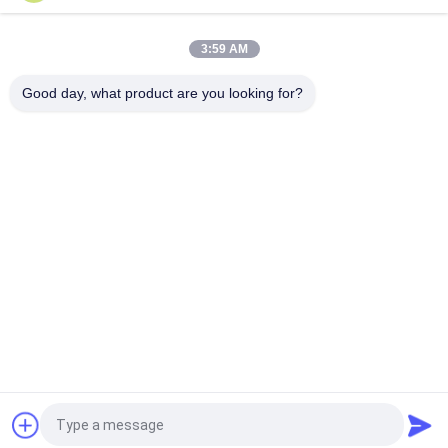
κορυφή
3:59 AM
Good day, what product are you looking for?
Λαϊκή κατηγορία
Όλα
Οπτική Ενότητα 
Λειτουργική 
Πομποδεκτών
Μονάδα 
Πομποδέκτης SFP
SFP+ Ενότητα 
Ενότητα CWDM Mux 
Πομποδεκτών
Demux
X2 Ενότητα 
Dwdm Mux Demux
Πομποδεκτών
QSFP+ 
Πομποδέκτης XFP
Πομποδέκτης
Αίτηση κράτησης