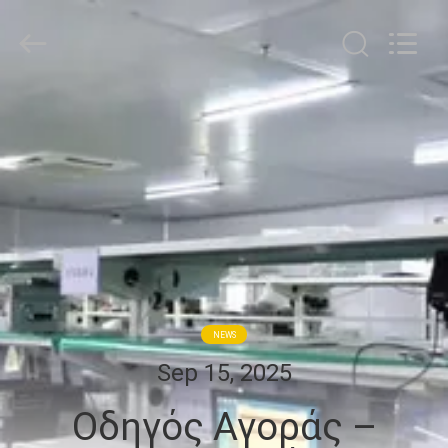
Shenzhen
HiLink
Technology
Co.,Ltd..
All
Rights
Reserved.
ΣΠΊΤΙ
ΠΡΟΪΌΝΤΑ
ΣΧΕΤΙΚΆ
ΜΕ
ΕΜΆΣ
NEWS
ΕΠΙΣΚΕΨΉ
Sep 15, 2025
ΕΡΓΟΣΤΑΣΊΟΥ
Οδηγός Αγοράς –