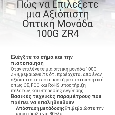
Πώς να Επιλέξετε
ΈΛΕΓΧΟΣ
μια Αξιόπιστη
ΠΟΙΌΤΗΤΑΣ
Οπτική Μονάδα
ΕΠΙΚΟΙΝΩΝΉΣΤΕ
100G ZR4
ΜΑΖΊ
ΜΑΣ
Ελέγξτε το σήμα και την
ΕΙΔΉΣΕΙΣ
πιστοποίηση
Όταν επιλέγετε μια οπτική μονάδα 100G
ZR4, βεβαιωθείτε ότι προέρχεται από έναν
ΥΠΟΘΈΣΕΙΣ
αξιόπιστο κατασκευαστή με πιστοποιητικά
όπως CE, FCC και RoHS.υποστήριξη
πελατών, και υπηρεσίες εγγύησης.
ΖΗΤΉΣΤΕ
Βασικές τεχνικές παραμέτρους που
πρέπει να επαληθευθούν
ΜΙΑ
Απόσταση μετάδοσης
Επιβεβαιώστε την
ΠΡΟΣΦΟΡΆ
υποστήριξη για 80χλμ.