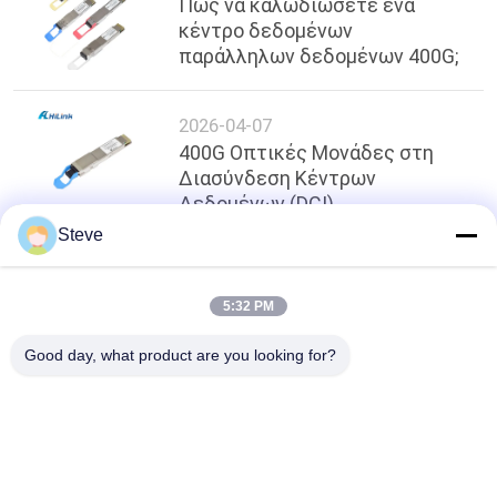
Πώς να καλωδιώσετε ένα
κέντρο δεδομένων
παράλληλων δεδομένων 400G;
2026-04-07
400G Οπτικές Μονάδες στη
Διασύνδεση Κέντρων
Δεδομένων (DCI)
Steve
κορυφή
5:32 PM
Good day, what product are you looking for?
Λαϊκή κατηγορία
Όλα
Οπτική Ενότητα 
Λειτουργική 
Πομποδεκτών
Μονάδα 