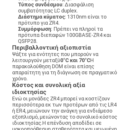
Τύπος συνδέσμου
: Διασφάλιση
συμβατότητας LC duplex.
SITEMAP
Διάστημα κύματος
: 1310nm είναι το
πρότυπο για ZR4.
Συμμόρφωση
: Πρέπει να πληροί τα
ΠΟΛΙΤΙΚΉ
πρότυπα διεπαφών 100GBASE-ZR4 και
QSFP28.
ΑΠΟΡΡΉΤΟΥ
Περιβαλλοντική αξιοπιστία
Ψάξτε για ενότητες που μπορούν να
λειτουργούν μεταξύ
0°C και 70°C
Η
παρακολούθηση DOM είναι επίσης
απαραίτητη για τη διάγνωση σε πραγματικό
χρόνο.
Κόστος και συνολική αξία
ιδιοκτησίας
Ενώ οι μονάδες ZR4 μπορεί να κοστίζουν
περισσότερα εκ των προτέρων από τις LR4
ή ER4, μειώνουν την ανάγκη για ενδιάμεσο
εξοπλισμό, μειώνοντας το συνολικό κόστος
ιδιοκτησίας.Η επένδυση αποδίδει σε
μακροπρόθεσμη σταθερότητα και μειωμένη