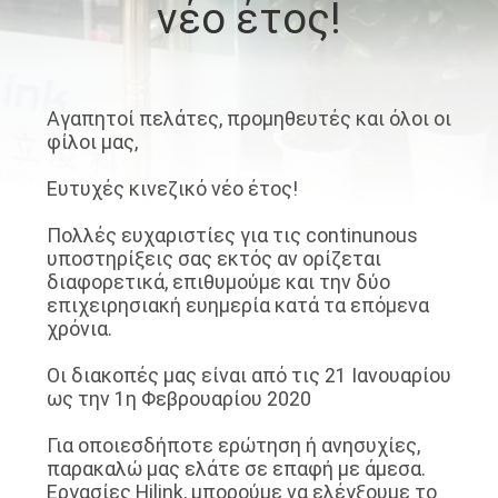
νέο έτος!
ΈΛΕΓΧΟΣ
ΠΟΙΌΤΗΤΑΣ
Αγαπητοί πελάτες, προμηθευτές και όλοι οι
ΕΠΙΚΟΙΝΩΝΉΣΤΕ
φίλοι μας,
ΜΑΖΊ
Ευτυχές κινεζικό νέο έτος!
ΜΑΣ
Πολλές ευχαριστίες για τις continunous
υποστηρίξεις σας εκτός αν ορίζεται
ΕΙΔΉΣΕΙΣ
διαφορετικά, επιθυμούμε και την δύο
επιχειρησιακή ευημερία κατά τα επόμενα
χρόνια.
ΥΠΟΘΈΣΕΙΣ
Οι διακοπές μας είναι από τις 21 Ιανουαρίου
ως την 1η Φεβρουαρίου 2020
ΖΗΤΉΣΤΕ
Για οποιεσδήποτε ερώτηση ή ανησυχίες,
ΜΙΑ
παρακαλώ μας ελάτε σε επαφή με άμεσα.
ΠΡΟΣΦΟΡΆ
Εργασίες Hilink, μπορούμε να ελέγξουμε το