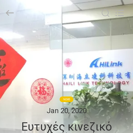
Shenzhen
HiLink
Technology
Co.,Ltd..
All
Rights
Reserved.
ΣΠΊΤΙ
ΠΡΟΪΌΝΤΑ
ΣΧΕΤΙΚΆ
ΜΕ
ΕΜΆΣ
NEWS
ΕΠΙΣΚΕΨΉ
Jan 20, 2020
ΕΡΓΟΣΤΑΣΊΟΥ
Ευτυχές κινεζικό