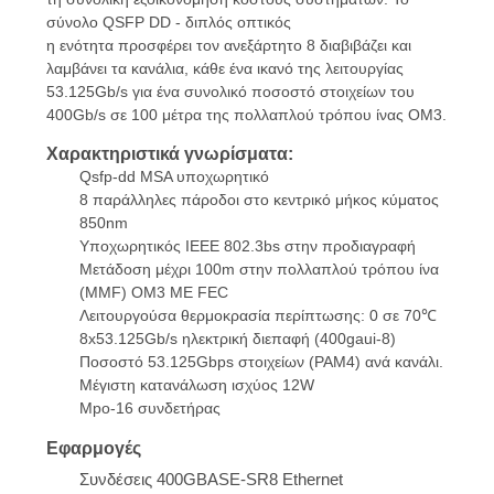
σύνολο QSFP
DD - διπλός
οπτικός
η ενότητα
προσφέρει
τον ανεξάρτητο
8
διαβιβάζει
και
SITEMAP
λαμβάνει
τα κανάλια,
κάθε ένα
ικανό
της λειτουργίας
53.125Gb/s
για
ένα
συνολικό
ποσοστό
στοιχείων
του
400Gb/s
σε 100
μέτρα
της πολλαπλού τρόπου
ίνας
OM3.
ΠΟΛΙΤΙΚΉ
Χαρακτηριστικά γνωρίσματα:
ΑΠΟΡΡΉΤΟΥ
Qsfp-dd MSA υποχωρητικό
8 παράλληλες πάροδοι
στο κεντρικό
μήκος κύματος
850nm
Υποχωρητικός
IEEE
802.3bs
στην προδιαγραφή
Μετάδοση μέχρι
100m
στην πολλαπλού τρόπου
ίνα
(MMF) OM3
ΜΕ
FEC
Λειτουργούσα
θερμοκρασία
περίπτωσης:
0 σε 70℃
8x53.125Gb/s
ηλεκτρική διεπαφή
(400gaui-8)
Ποσοστό
53.125Gbps στοιχείων
(PAM4) ανά κανάλι.
Μέγιστη
κατανάλωση ισχύος 12W
Mpo-16 συνδετήρας
Εφαρμογές
Συνδέσεις 400GBASE-SR8
Ethernet