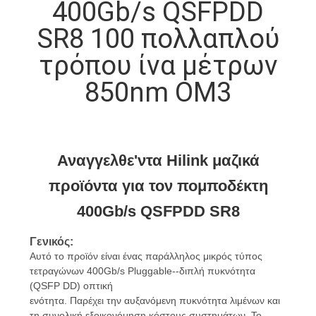
400Gb/s QSFPDD
ΈΛΕΓΧΟΣ
SR8 100 πολλαπλού
ΠΟΙΌΤΗΤΑΣ
τρόπου ίνα μέτρων
ΕΠΙΚΟΙΝΩΝΉΣΤΕ
850nm OM3
ΜΑΖΊ
ΜΑΣ
Αναγγελθε'ντα Hilink μαζικά
ΕΙΔΉΣΕΙΣ
προϊόντα για τον πομποδέκτη
400Gb/s QSFPDD SR8
ΥΠΟΘΈΣΕΙΣ
Γενικός:
Αυτό το
προϊόν
είναι
ένας
παράλληλος
μικρός
τύπος
ΖΗΤΉΣΤΕ
τετραγώνων
400Gb/s
Pluggable--διπλή
πυκνότητα
ΜΙΑ
(QSFP DD) οπτική
ενότητα.
Παρέχει
την αυξανόμενη
πυκνότητα
λιμένων
και
ΠΡΟΣΦΟΡΆ
τη συνολική
εξοικονόμηση κόστους
συστημάτων
.
Το