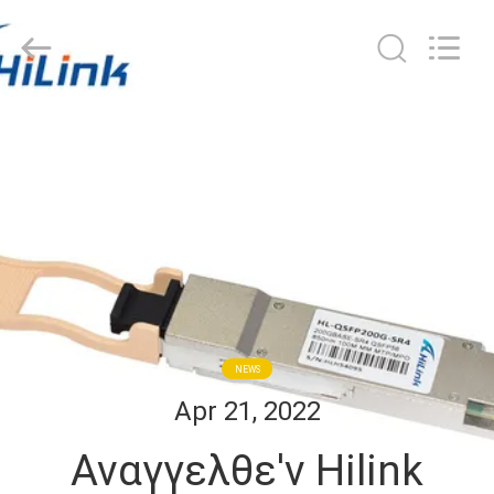
Shenzhen
HiLink
Technology
Co.,Ltd..
All
Rights
Reserved.
ΣΠΊΤΙ
ΠΡΟΪΌΝΤΑ
ΣΧΕΤΙΚΆ
ΜΕ
ΕΜΆΣ
NEWS
ΕΠΙΣΚΕΨΉ
Apr 21, 2022
ΕΡΓΟΣΤΑΣΊΟΥ
Αναγγελθε'ν Hilink