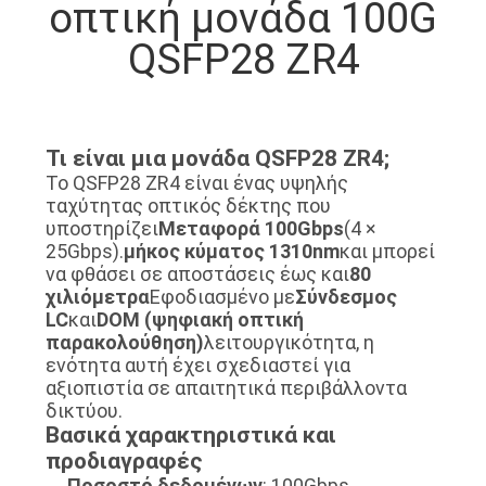
οπτική μονάδα 100G
ΈΛΕΓΧΟΣ
QSFP28 ZR4
ΠΟΙΌΤΗΤΑΣ
ΕΠΙΚΟΙΝΩΝΉΣΤΕ
ΜΑΖΊ
Τι είναι μια μονάδα QSFP28 ZR4;
Το QSFP28 ZR4 είναι ένας υψηλής
ΜΑΣ
ταχύτητας οπτικός δέκτης που
υποστηρίζει
Μεταφορά 100Gbps
(4 ×
25Gbps).
μήκος κύματος 1310nm
και μπορεί
ΕΙΔΉΣΕΙΣ
να φθάσει σε αποστάσεις έως και
80
χιλιόμετρα
Εφοδιασμένο με
Σύνδεσμος
LC
και
DOM (ψηφιακή οπτική
ΥΠΟΘΈΣΕΙΣ
παρακολούθηση)
λειτουργικότητα, η
ενότητα αυτή έχει σχεδιαστεί για
αξιοπιστία σε απαιτητικά περιβάλλοντα
ΖΗΤΉΣΤΕ
δικτύου.
Βασικά χαρακτηριστικά και
ΜΙΑ
προδιαγραφές
ΠΡΟΣΦΟΡΆ
Ποσοστό δεδομένων
: 100Gbps