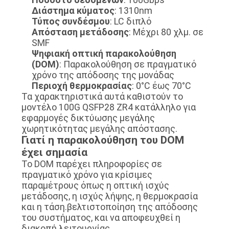
Διάστημα κύματος
: 1310nm
Τύπος συνδέσμου
: LC διπλό
SITEMAP
Απόσταση μετάδοσης
: Μέχρι 80 χλμ. σε
SMF
Ψηφιακή οπτική παρακολούθηση
ΠΟΛΙΤΙΚΉ
(DOM)
: Παρακολούθηση σε πραγματικό
χρόνο της απόδοσης της μονάδας
ΑΠΟΡΡΉΤΟΥ
Περιοχή θερμοκρασίας
: 0°C έως 70°C
Τα χαρακτηριστικά αυτά καθιστούν το
μοντέλο 100G QSFP28 ZR4 κατάλληλο για
εφαρμογές δικτύωσης μεγάλης
χωρητικότητας μεγάλης απόστασης.
Γιατί η παρακολούθηση του DOM
έχει σημασία
Το DOM παρέχει πληροφορίες σε
πραγματικό χρόνο για κρίσιμες
παραμέτρους όπως η οπτική ισχύς
μετάδοσης, η ισχύς λήψης, η θερμοκρασία
και η τάση.βελτιστοποίηση της απόδοσης
του συστήματος, και να αποφευχθεί η
διακοπή λειτουργίας.