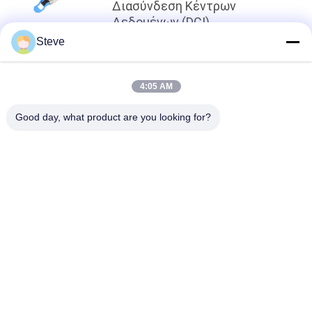
Διασύνδεση Κέντρων
Δεδομένων (DCI)
Steve
κορυφή
4:05 AM
Good day, what product are you looking for?
Λαϊκή κατηγορία
Όλα
Οπτική Ενότητα 
Λειτουργική 
Πομποδεκτών
Μονάδα 
Πομποδέκτης SFP
SFP+ Ενότητα 
Ενότητα CWDM Mux 
Πομποδεκτών
Demux
X2 Ενότητα 
Dwdm Mux Demux
Πομποδεκτών
QSFP+ 