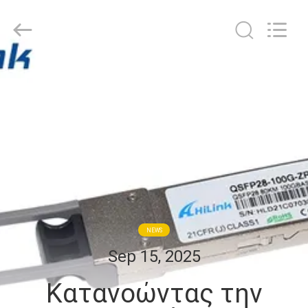
Shenzhen
HiLink
Technology
Co.,Ltd..
All
Rights
Reserved.
ΣΠΊΤΙ
ΠΡΟΪΌΝΤΑ
ΣΧΕΤΙΚΆ
ΜΕ
ΕΜΆΣ
NEWS
ΕΠΙΣΚΕΨΉ
Sep 15, 2025
ΕΡΓΟΣΤΑΣΊΟΥ
Κατανοώντας την