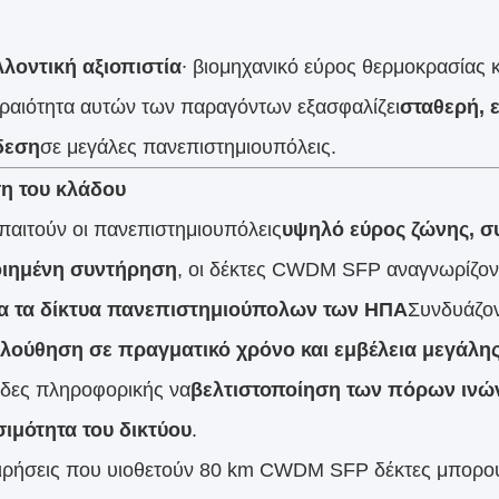
λοντική αξιοπιστία
∙ βιομηχανικό εύρος θερμοκρασίας κ
ραιότητα αυτών των παραγόντων εξασφαλίζει
σταθερή, 
δεση
σε μεγάλες πανεπιστημιουπόλεις.
η του κλάδου
αιτούν οι πανεπιστημιουπόλεις
υψηλό εύρος ζώνης, σ
ιημένη συντήρηση
, οι δέκτες CWDM SFP αναγνωρίζοντ
ια τα δίκτυα πανεπιστημιούπολων των ΗΠΑ
Συνδυάζο
λούθηση σε πραγματικό χρόνο και εμβέλεια μεγάλη
άδες πληροφορικής να
βελτιστοποίηση των πόρων ινών 
ιμότητα του δικτύου
.
ειρήσεις που υιοθετούν 80 km CWDM SFP δέκτες μπορο