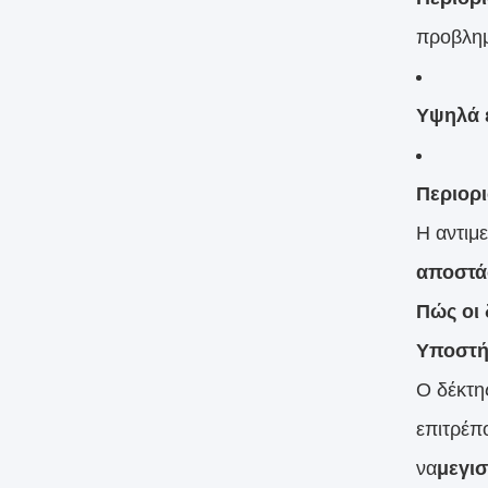
προβλημ
Υψηλά 
Περιορι
Η αντιμ
αποστάσ
Πώς οι
Υποστή
Ο δέκτη
επιτρέπ
να
μεγι