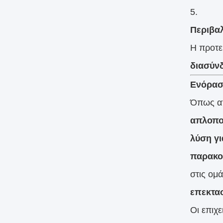
Περιβαλ
Η προτε
διασύν
Ενόρασ
Όπως απ
απλοπο
λύση γ
παρακο
στις ομ
επεκτασ
Οι επιχ