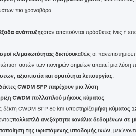
άτων πιο χρονοβόρα
έξοδα ανάπτυξης
όταν απαιτούνται πρόσθετες ίνες ή ε
σμοί κλιμακωτότητας δικτύου
καθώς οι πανεπιστημιουπ
ετώπιση αυτών των πονηρών σημείων απαιτεί μια λύση 
εων, αξιοπιστία και ορατότητα λειτουργίας
.
 δέκτες CWDM SFP παρέχουν μια λύση
ριξη CWDM πολλαπλού μήκους κύματος
ς δέκτη CWDM SFP 80 km υποστηρίζει
μήκη κύματος 1
οντας
πολλαπλά ανεξάρτητα κανάλια δεδομένων σε μία
στοποίηση της υφιστάμενης υποδομής ινών
, μειώνον