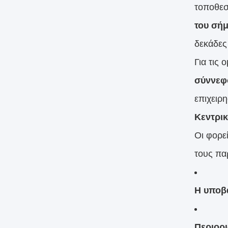
τοποθεσ
του σήμ
δεκάδες 
Για τις
σύννεφ
επιχειρ
Κεντρικ
Οι φορε
τους πα
Η υποβά
Περιορ