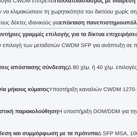
λογία CWDM επιτρέπει
Πολλαπλασιασμός με διαίρεση
 να κλιμακώσουν τη χωρητικότητα του δικτύου χωρίς ση
ους δέκτες ιδανικούς για
επέκταση πανεπιστημιουπόλει
ντήριες γραμμές επιλογής για τα δίκτυα επιχειρήσ
ν επιλογή των μεταδοτών CWDM SFP για ανάπτυξη σε πα
σεις απόστασης σύνδεσης
∆ 80 χλμ. ή 40 χλμ. επιλογέ
ία μήκους κύματος
Υποστήριξη καναλιών CWDM 1270
στική παρακολούθηση
Η υποστήριξη DOM/DDM για την
δεση και συμμόρφωση με τα πρότυπα
∆ SFP MSA, 