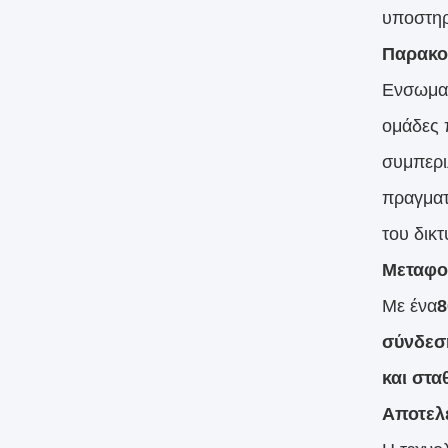
υποστηρ
Παρακο
Ενσωμα
ομάδες 
συμπερι
πραγματ
του δικτ
Μεταφορ
Με ένα
8
σύνδεσ
και στ
Αποτελε