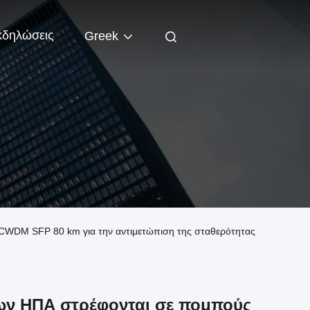
κδηλώσεις
Greek
ς CWDM SFP 80 km για την αντιμετώπιση της σταθερότητας
των ΗΠΑ στρέφονται σε πομπούς