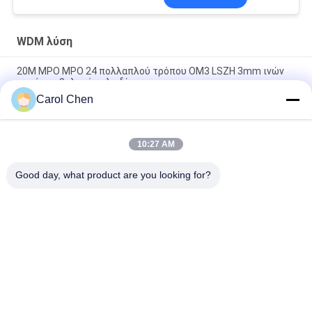
WDM λύση
20M MPO MPO 24 πολλαπλού τρόπου OM3 LSZH 3mm ινών
πυρήνων θηλυκό καλωδίων
Carol Chen
WDM CWDM MUX DEMUX οπτική ίνα 9+1 ΡΑΦΙΏΝ λύσης 1U
κανάλι
10:27 AM
Πολλαπλού τρόπου MPO καλώδιο 5M ντούμπλεξ 8 τύπος Β
ξεμπλοκαρίσματος LSZH OM4 ινών
Good day, what product are you looking for?
Λαϊκή κατηγορία
Όλα
Οπτική Ενότητα 
Λειτουργική 
Πομποδεκτών
Μονάδα 
Πομποδέκτης SFP
SFP+ Ενότητα 
Ενότητα CWDM Mux 
Πομποδεκτών
Demux