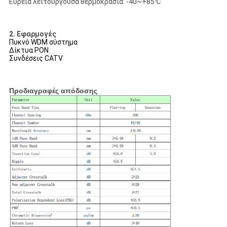
Ευρεία λειτουργούσα θερμοκρασία: -40~+85℃
2. Εφαρμογές
Πυκνό WDM σύστημα
Δίκτυα PON
Συνδέσεις CATV
Προδιαγραφές απόδοσης