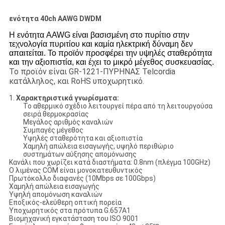
ενότητα 40ch AAWG DWDM
Η ενότητα AAWG είναι βασισμένη στο πυρίτιο στην
τεχνολογία πυριτίου και καμία ηλεκτρική δύναμη δεν
απαιτείται. Το προϊόν προσφέρει την υψηλές σταθερότητα
και την αξιοπιστία, και έχει το μικρό μέγεθος συσκευασίας.
Το προϊόν είναι GR-1221-ΠΥΡΗΝΑΣ Telcordia
κατάλληλος, και RoHS υποχωρητικό.
1.
Χαρακτηριστικά γνωρίσματα:
Το αθερμικό σχέδιο λειτουργεί πέρα από τη λειτουργούσα
σειρά θερμοκρασίας
Μεγάλος αριθμός καναλιών
Συμπαγές μέγεθος
Υψηλές σταθερότητα και αξιοπιστία
Χαμηλή απώλεια εισαγωγής, υψηλό περιθώριο
συστημάτων αύξησης απομόνωσης
Κανάλι που χωρίζει κατά διαστήματα: 0.8nm (πλέγμα 100GHz)
Ο λιμένας COM είναι μονοκατευθυντικός
Πρωτόκολλο διαφανές (10Mbps σε 100Gbps)
Χαμηλή απώλεια εισαγωγής
Υψηλή απομόνωση καναλιών
Εποξικός-ελεύθερη οπτική πορεία
Υποχωρητικός στα πρότυπα G.657A1
Βιομηχανική εγκατάσταση του ISO 9001