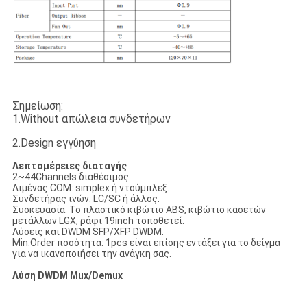
Σημείωση:
1.Without απώλεια συνδετήρων
2.Design εγγύηση
Λεπτομέρειες διαταγής
2~44Channels διαθέσιμος.
Λιμένας COM: simplex ή ντούμπλεξ.
Συνδετήρας ινών: LC/SC ή άλλος.
Συσκευασία: Το πλαστικό κιβώτιο ABS, κιβώτιο κασετών
μετάλλων LGX, ράφι 19inch τοποθετεί.
Λύσεις και DWDM SFP/XFP DWDM.
Min.Order ποσότητα: 1pcs είναι επίσης εντάξει για το δείγμα
για να ικανοποιήσει την ανάγκη σας.
Λύση DWDM Mux/Demux