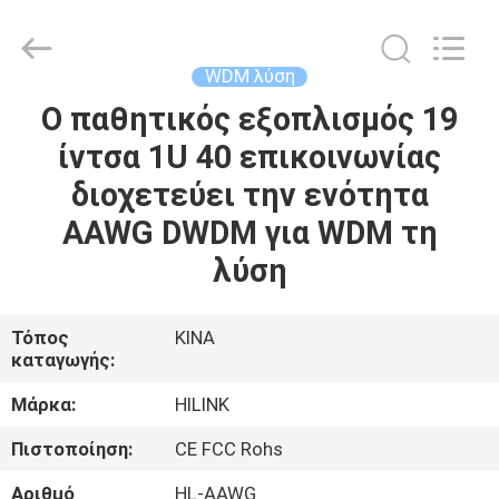
Shenzhen
HiLink
Technology
Co.,Ltd..
All
WDM λύση
Rights
Reserved.
Ο παθητικός εξοπλισμός 19
ΣΠΊΤΙ
ίντσα 1U 40 επικοινωνίας
ΠΡΟΪΌΝΤΑ
διοχετεύει την ενότητα
AAWG DWDM για WDM τη
ΣΧΕΤΙΚΆ
λύση
ΜΕ
ΕΜΆΣ
Τόπος
ΚΙΝΑ
καταγωγής:
ΕΠΙΣΚΕΨΉ
Μάρκα:
HILINK
ΕΡΓΟΣΤΑΣΊΟΥ
Πιστοποίηση:
CE FCC Rohs
Αριθμό
HL-AAWG