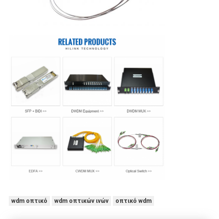
wdm οπτικό
wdm οπτικών ινών
οπτικό wdm