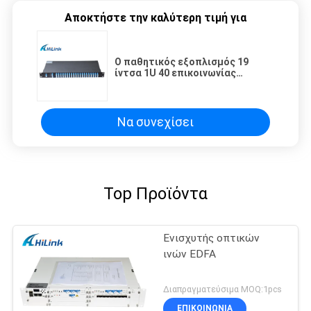
Αποκτήστε την καλύτερη τιμή για
Ο παθητικός εξοπλισμός 19
ίντσα 1U 40 επικοινωνίας
διοχετεύει την ενότητα AAWG
DWDM για WDM τη λύση
Να συνεχίσει
Top Προϊόντα
Ενισχυτής οπτικών
ινών EDFA
Διαπραγματεύσιμα MOQ:1pcs
ΕΠΙΚΟΙΝΩΝΙΑ