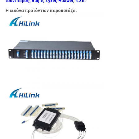
ιουνίπερος, Ruijie, Zyxel, Huawei, κ.λπ.
Η εικόνα προϊόντων παρουσιάζει