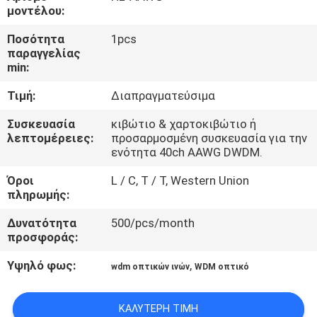
ΈΛΕΓΧΟΣ
μοντέλου:
ΠΟΙΌΤΗΤΑΣ
Ποσότητα
1pcs
παραγγελίας
min:
ΕΠΙΚΟΙΝΩΝΉΣΤΕ
Τιμή:
Διαπραγματεύσιμα
ΜΑΖΊ
ΜΑΣ
Συσκευασία
κιβώτιο & χαρτοκιβώτιο ή
λεπτομέρειες:
προσαρμοσμένη συσκευασία για την
ενότητα 40ch AAWG DWDM.
ΕΙΔΉΣΕΙΣ
Όροι
L / C, T / T, Western Union
πληρωμής:
ΥΠΟΘΈΣΕΙΣ
Δυνατότητα
500/pcs/month
προσφοράς:
ΖΗΤΉΣΤΕ
Υψηλό φως:
,
wdm οπτικών ινών
WDM οπτικό
ΜΙΑ
ΠΡΟΣΦΟΡΆ
ΚΑΛΎΤΕΡΗ ΤΙΜΉ