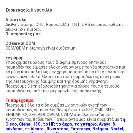
Συσκευασία & ναυτιλία
Αποστολή
Διεθνής σαφής: DHL, Fedex, EMS, TNT, UPS και ούτω καθεξής.
Διαρκεί 2-7 ημέρες.
Οι υπηρεσίες μας
COem και ODM
OEM/ODM η διαταγή είναι διαθέσιμη.
Εγγύηση
Υποσχόμαστε όλους τους διαφημισμένους οπτικούς
πομποδέκτες είμαστε ολοκαίνουργιοι με τα νέα συστατικά και
τα μέρη και απολύτως δεν χρησιμοποιούμε ποτέ τα παλαιά και
ανανεωμένα υλικά. Όλοι οι οπτικοί πομποδέκτες ήταν μέσω
της λειτουργικής δοκιμής και της δοκιμής γήρανσης.
Παρέχουμε 3 έτη εξουσιοδότησης για όλους τους οπτικούς
πομποδέκτες από την ημερομηνία της αποστολής.
Τι παρέχουμε
Παρέχουμε όλα τα είδη συμβατών οπτικών ενοτήτων
πομποδεκτών, συμπεριλαμβανομένου του SFP, GBIC, SFP+,
XENPAK, X2, XFP, BIDI, CWDM, DWDM και άλλων ειδικών
ενοτήτων πομποδεκτών. Τα προϊόντα μας είναι συμβατά με
τη
Cisco, Ciena, H3C, το HP, το άκρο, το χυτήριο, Avaya, δ-
σύνδεση, τη Alcatel, Riverstone, Enterasys, Netgear, Nortel,