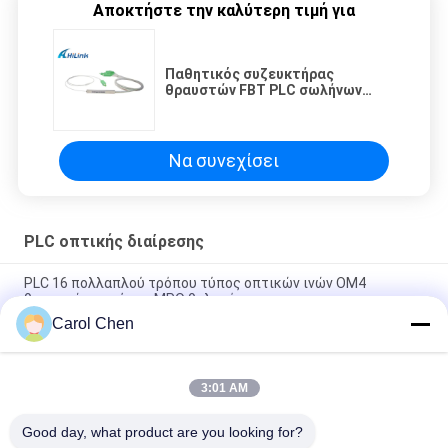
Αποκτήστε την καλύτερη τιμή για
Παθητικός συζευκτήρας
θραυστών FBT PLC σωλήνων
SC/APC FTTH 1x8 χάλυβα
δικτύων μίνι
Να συνεχίσει
PLC οπτικής διαίρεσης
PLC 16 πολλαπλού τρόπου τύπος οπτικών ινών OM4
θραυστών πυρήνων MPO θηλυκός
Carol Chen
1U APC Sc θραυστών 1X64 PLC τρόπου πλαισίων ραφιών
ενιαίοι οπτικοί συνδετήρες
3:01 AM
5M LC/UPC σε LC/UPC Patch Cord 2.0mm Duplex Multi-Mode
OM2 Fiber Cable
Good day, what product are you looking for?