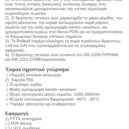
ένας τύπος οπτικής διοικητικής συσκευής δύναμης που
κατασκευάζεται χρησιμοποιώντας την οπτική τεχνολογία
κυματοδηγού πυριτίου.
2). Ο θραύστης οπτικών ινών χαρακτηρίζει το μικρό μέγεθος, την
υψηλή αξιοπιστία, την ευρεία λειτουργούσα σειρά μήκους
κύματος και την καλή ομοιομορφία κανάλι--καναλιών, και
χρησιμοποιείται ευρέως στα δίκτυα PON για να πραγματοποιήσει
το διαχωρισμό δύναμης οπτικών σημάτων.
3). Το Rollball παρέχει ολόκληρη τη σειρά προϊόντων θραυστών
1xN και 2xN που προσαρμόζονται για τις συγκεκριμένες
εφαρμογές.
4). Ο θραύστης οπτικών ινών συναντά τον GR-1209-ΠΥΡΗΝΑ
και GR-1221-CORErequirements.
Χαρακτηριστικό γνώρισμα
Χαμηλή απώλεια εισαγωγής
.) 1
2). Χαμηλό PDL
Συμπαγές σχέδιο
.) 3
Καλή ομοιομορφία κανάλι--καναλιών
.) 4
Ευρύ λειτουργούν μήκος κύματος: 1260-1650nm
.) 5
Ευρεία λειτουργούσα θερμοκρασία: -40°C - 85°C
.) 6
Υψηλές αξιοπιστία και σταθερότητα
.) 7
Εφαρμογή
1).FTTX συστήματα
δίκτυα
) 2.PON
συνδέσεις
) 3.CATV