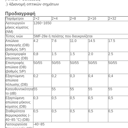
Διανομή οπτικών σημάτων
.) 4
Προδιαγραφή
Παράμετροι
2×2
2×4
2×8
2×16
2×32
Λειτουργούν
1260~1650
μήκος κύματος
(NM)
Τύπος ινών
SMF-28e ή πελάτης που διευκρινίζεται
Απώλεια
4.2
7.6
11.0
14.5
17.5
εισαγωγής (DB)
(βαθμός S/P)
Ομοιομορφία
0,8
1.5
1.5
2.0
2.5
απώλειας (DB)
Επιστροφής
50/55
50/55
50/55
50/55
50/55
απώλεια (DB)
(βαθμός S/P)
Εξαρτώμενη
0,2
0,2
0,3
0,4
0,4
απώλεια
πόλωσης (DB)
Κατευθυντικότητα
55
55
55
55
55
το (dB)
Εξαρτώμενη
0,3
0,5
0,5
0,5
0,5
απώλεια μήκους
κύματος (DB)
Σταθερότητα
0,5
0,5
0,5
0,5
0,5
θερμοκρασίας (-
40~85 °C) (DB)
Λειτουργούσα
-40~85