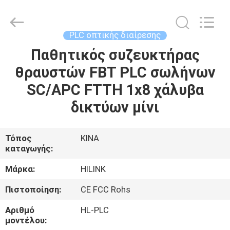
Shenzhen
HiLink
Technology
Co.,Ltd..
All
PLC οπτικής διαίρεσης
Rights
Reserved.
Παθητικός συζευκτήρας
ΣΠΊΤΙ
θραυστών FBT PLC σωλήνων
ΠΡΟΪΌΝΤΑ
SC/APC FTTH 1x8 χάλυβα
δικτύων μίνι
ΣΧΕΤΙΚΆ
ΜΕ
Τόπος
ΚΙΝΑ
καταγωγής:
ΕΜΆΣ
Μάρκα:
HILINK
ΕΠΙΣΚΕΨΉ
Πιστοποίηση:
CE FCC Rohs
ΕΡΓΟΣΤΑΣΊΟΥ
Αριθμό
HL-PLC
μοντέλου: