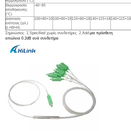
θερμοκρασία (°C)
Θερμοκρασία
-40~85
αποθήκευσης
(°C)
Διάσταση
100×80×10
100×80×10
120×80×18
140×115×18
140×115×18
ενότητας (χιλ.)
(L×W×H)
Σημειώσεις: 1.Specified χωρίς συνδετήρες. 2.Add
μια πρόσθετη
απώλεια 0.2dB ανά συνδετήρα