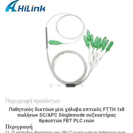
SITEMAP
ΠΟΛΙΤΙΚΉ
ΑΠΟΡΡΉΤΟΥ
Περιγραφή προϊόντων
Παθητικός δικτύων μίνι χάλυβα οπτικός FTTH 1x8
σωλήνων SC/APC Singlemode συζευκτήρας
θραυστών FBT PLC ινών
Περιγραφή
1). Ο επίπεδος θραύστης του (PLC) κυκλωμάτων lightwave είναι