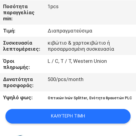
ΈΛΕΓΧΟΣ
Ποσότητα
1pcs
παραγγελίας
ΠΟΙΌΤΗΤΑΣ
min:
Τιμή:
Διαπραγματεύσιμα
ΕΠΙΚΟΙΝΩΝΉΣΤΕ
ΜΑΖΊ
Συσκευασία
κιβώτιο & χαρτοκιβώτιο ή
λεπτομέρειες:
προσαρμοσμένη συσκευασία
ΜΑΣ
Όροι
L / C, T / T, Western Union
πληρωμής:
ΕΙΔΉΣΕΙΣ
Δυνατότητα
500/pcs/month
προσφοράς:
ΥΠΟΘΈΣΕΙΣ
Υψηλό φως:
,
Οπτικών Ινών Splitter
Ενότητα θραυστών PLC
ΖΗΤΉΣΤΕ
ΚΑΛΎΤΕΡΗ ΤΙΜΉ
ΜΙΑ
ΠΡΟΣΦΟΡΆ