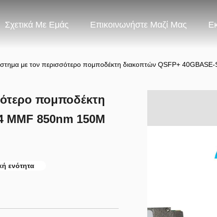
Σχετικά Με Εμάς
Επικοινωνήστε Μαζί Μας
Ε
ύστημα με τον περισσότερο πομποδέκτη διακοπτών QSFP+ 40GBAS
σότερο πομποδέκτη
4 MMF 850nm 150M
κή ενότητα