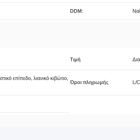
DDM:
Να
Τιμή
Δι
στικό επίπεδο, λιανικό κιβώτιο,
Όροι πληρωμής
L/C