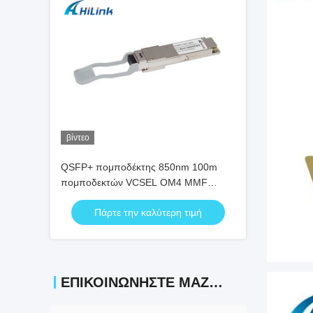
βίντεο
QSFP+ πομποδέκτης 850nm 100m
πομποδεκτών VCSEL OM4 MMF
QSFP+ η διπλή FCC LC 100G
Πάρτε την καλύτερη τιμή
ΕΠΙΚΟΙΝΩΝΉΣΤΕ ΜΑΖΊ ΜΑΣ