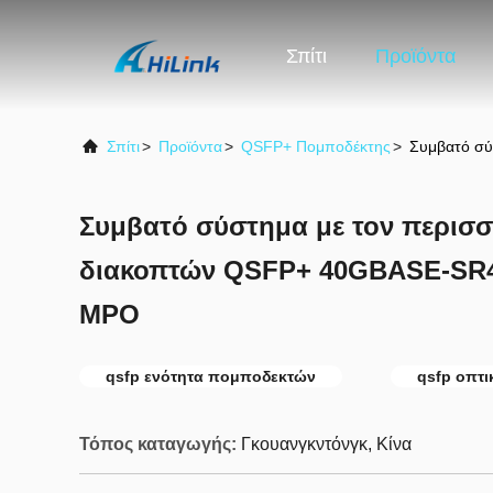
Σπίτι
Προϊόντα
Σπίτι
>
Προϊόντα
>
QSFP+ Πομποδέκτης
>
Συμβατό σ
Συμβατό σύστημα με τον περισ
διακοπτών QSFP+ 40GBASE-SR
MPO
qsfp ενότητα πομποδεκτών
qsfp οπτι
Τόπος καταγωγής:
Γκουανγκντόνγκ, Κίνα