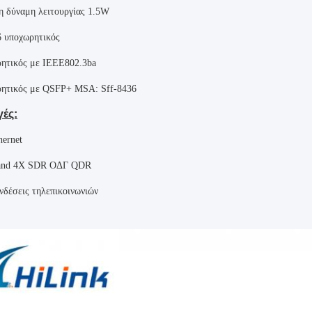
η δύναμη λειτουργίας 1.5W
 υποχωρητικός
ητικός με IEEE802.3ba
ητικός με QSFP+ MSA: Sff-8436
ές:
hernet
band 4X SDR ΟΔΓ QDR
νδέσεις τηλεπικοινωνιών