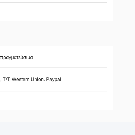
ί
απραγματεύσιμα
, T/T, Western Union. Paypal