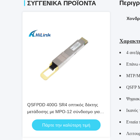
Περιγρ
ΣΥΓΓΕΝΙΚΆ ΠΡΟΪΌΝΤΑ
Χονδρ
Χαρακτη
4 ανεξά
Επάνω 
MTP/MP
QSFP M
Ψηφιακέ
QSFPDD 400G SR4 οπτικός δέκτης
Ικανός
μετάδοσης με MPO-12 σύνδεσμο για
μετάδοση 100m
Ενιαία
Πάρτε την καλύτερη τιμή
Λειτου