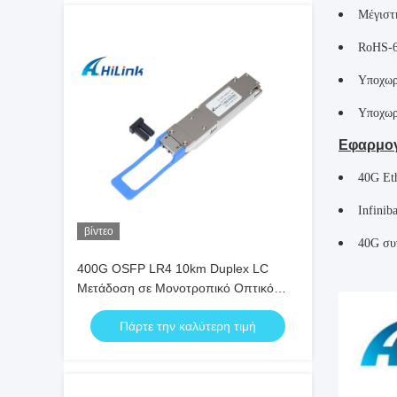
Μέγιστ
RoHS-6
Υποχωρ
Υποχωρ
Εφαρμογ
40G Et
Infini
βίντεο
40G συ
400G OSFP LR4 10km Duplex LC
Μετάδοση σε Μονοτροπικό Οπτικό
Καλώδιο (SMF) OSFP Module
Πάρτε την καλύτερη τιμή