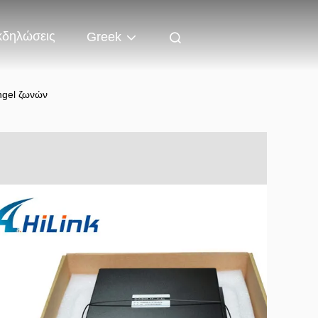
κδηλώσεις
Greek
ngel ζωνών