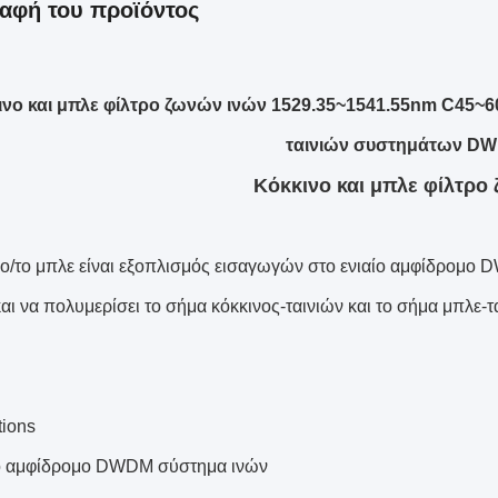
αφή του προϊόντος
νο και μπλε φίλτρο ζωνών ινών 1529.35~1541.55nm C45~60
ταινιών συστημάτων D
Κόκκινο και μπλε φίλτρο
νο/το μπλε είναι εξοπλισμός εισαγωγών στο ενιαίο αμφίδρομο 
αι να πολυμερίσει το σήμα κόκκινος-ταινιών και το σήμα μπλε-τ
tions
ο αμφίδρομο DWDM σύστημα ινών