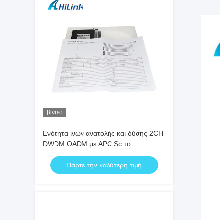
βίντεο
Ενότητα ινών ανατολής και δύσης 2CH
DWDM OADM με APC Sc το
συνδετήρα
Πάρτε την καλύτερη τιμή