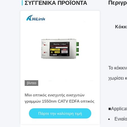
Περιγρ
ΣΥΓΓΕΝΙΚΆ ΠΡΟΪΌΝΤΑ
Κόκκι
Το κόκκι
χωρίσει κ
βίντεο
Μίνι οπτικός ενισχυτής ενισχυτών
γραμμών 1550nm CATV EDFA οπτικός
■Applica
Πάρτε την καλύτερη τιμή
Ενιαί