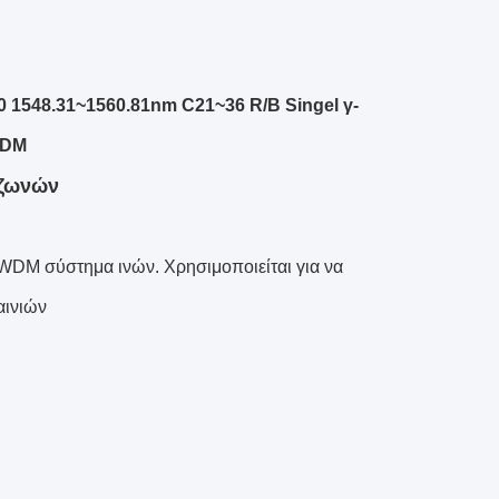
 1548.31~1560.81nm C21~36 R/B Singel γ-
WDM
 ζωνών
DWDM σύστημα ινών. Χρησιμοποιείται για να
αινιών