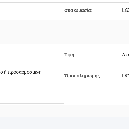
συσκευασία:
LG
Τιμή
Δι
τιο ή προσαρμοσμένη
Όροι πληρωμής
L/C