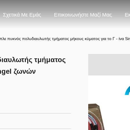
Σχετικά Με Εμάς
Επικοινωνήστε Μαζί Μας
Ε
μπλε πυκνός πολυδιαυλωτής τμήματος μήκους κύματος για το Γ - ίνα Si
διαυλωτής τμήματος
ingel ζωνών