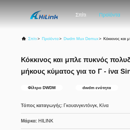
Σπίτι
Προϊόντα
Σπίτι
>
Προϊόντα
>
Dwdm Mux Demux
>
Κόκκινος και 
Κόκκινος και μπλε πυκνός πολυ
μήκους κύματος για το Γ - ίνα S
Φίλτρο DWDM
dwdm ενότητα
Τόπος καταγωγής:
Γκουανγκντόνγκ, Κίνα
Μάρκα:
HILINK