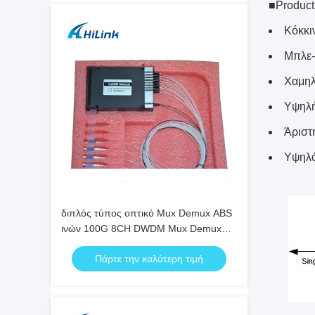
■Produc
Κόκκι
Μπλε-
Χαμηλ
Υψηλή
Άριστ
Υψηλό
διπλός τύπος οπτικό Mux Demux ABS
ινών 100G 8CH DWDM Mux Demux
CH16-CH23
Πάρτε την καλύτερη τιμή