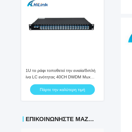
1U το ράφι τοποθετεί την ενιαία/διπλή
ίνα LC ενότητας 40CH DWDM Mux
Demux/το συνδετήρα UPC
Πάρτε την καλύτερη τιμή
ΕΠΙΚΟΙΝΩΝΉΣΤΕ ΜΑΖΊ ΜΑΣ