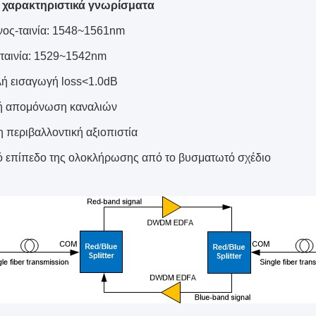
t
χαρακτηριστικά γνωρίσματα
νος-ταινία: 1548~1561nm
ταινία: 1529~1542nm
ή εισαγωγή loss<1.0dB
 απομόνωση καναλιών
η περιβαλλοντική αξιοπιστία
 επίπεδο της ολοκλήρωσης από το βυσματωτό σχέδιο