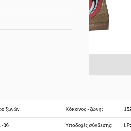
τρο ζωνών
Κόκκινος - ζώνη:
15
1~36
Υποδοχές σύνδεσης:
LP