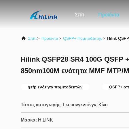
Σπίτι
Προϊόντα
Σπίτι
>
Προϊόντα
>
QSFP+ Πομποδέκτης
>
Hilink QS
Hilink QSFP28 SR4 100G QSFP 
850nm100M ενότητα MMF MTP/M
qsfp ενότητα πομποδεκτών
QSFP+ οπ
Τόπος καταγωγής:
Γκουανγκντόνγκ, Κίνα
Μάρκα:
HILINK