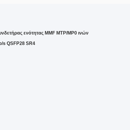
υνδετήρας ενότητας MMF MTP/MP0 ινών
b/s QSFP28 SR4