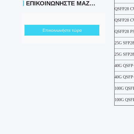
ΕΠΙΚΟΙΝΩΝΉΣΤΕ ΜΑΖΊ ΜΑΣ
QSFP28 
QSFP28 
Επικοινωνήστε τώρα
QSFP28 P
25G SFP2
25G SFP2
40G QSFP
40G QSFP
100G QSF
100G QSF