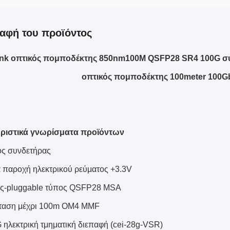
αφή του προϊόντος
link οπτικός πομποδέκτης 850nm100M QSFP28 SR4 100G σ
οπτικός πομποδέκτης 100meter 100G
ριστικά γνωρίσματα προϊόντων
ός συνδετήρας
α παροχή ηλεκτρικού ρεύματος +3.3V
ς-pluggable τύπος QSFP28 MSA
ταση μέχρι 100m OM4 MMF
 ηλεκτρική τμηματική διεπαφή (cei-28g-VSR)