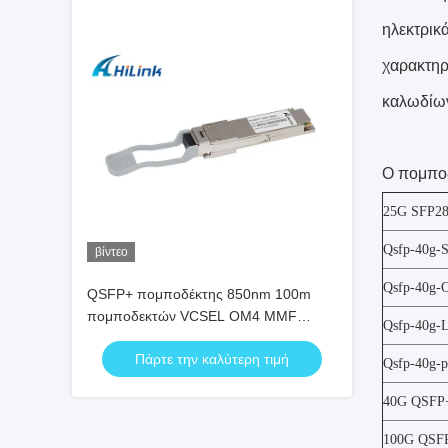
ηλεκτρικ
χαρακτηρ
καλωδίω
Ο πομπο
25G SFP2
Qsfp-40g-
βίντεο
Qsfp-40g-
QSFP+ πομποδέκτης 850nm 100m
πομποδεκτών VCSEL OM4 MMF
Qsfp-40g-
QSFP+ η διπλή FCC LC 100G
Πάρτε την καλύτερη τιμή
Qsfp-40g-
40G QSFP
100G QSF