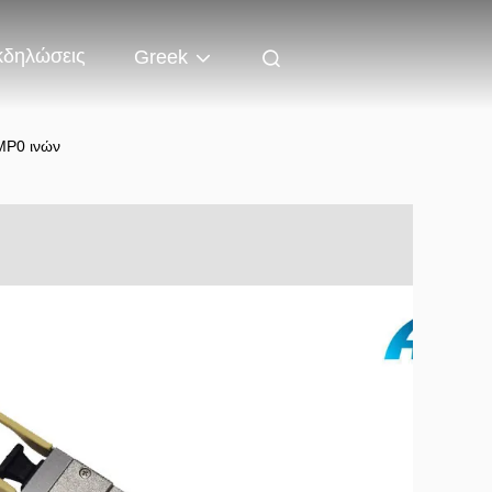
κδηλώσεις
Greek
MP0 ινών