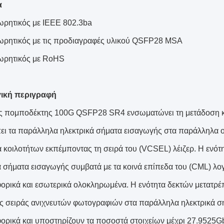
α
ρητικός με IEEE 802.3ba
ρητικός με τις προδιαγραφές υλικού QSFP28 MSA
ρητικός με RoHS
γική περιγραφή
ς πομποδέκτης 100G QSFP28 SR4 ενσωματώνει τη μετάδοση και
ει τα παράλληλα ηλεκτρικά σήματα εισαγωγής στα παράλληλα ο
α κοιλοτήτων εκπέμποντας τη σειρά του (VCSEL) λέιζερ. Η ενό
ά σήματα εισαγωγής συμβατά με τα κοινά επίπεδα του (CML) λο
αφορικά και εσωτερικά ολοκληρωμένα. Η ενότητα δεκτών μετατρ
ς σειράς ανιχνευτών φωτογραφιών στα παράλληλα ηλεκτρικά σ
αφορικά και υποστηρίζουν τα ποσοστά στοιχείων μέχρι 27.9525Gb