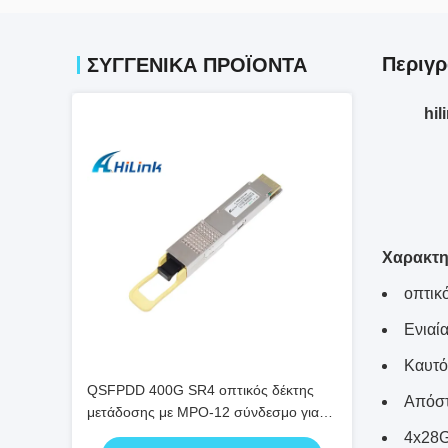
Περιγρ
ΣΥΓΓΕΝΙΚΆ ΠΡΟΪΌΝΤΑ
hi
Χαρακτη
οπτικ
Ενιαί
Καυτό
QSFPDD 400G SR4 οπτικός δέκτης
Απόσ
μετάδοσης με MPO-12 σύνδεσμο για
μετάδοση 100m
4x28G