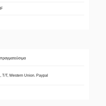
F
απραγματεύσιμα
, T/T, Western Union. Paypal