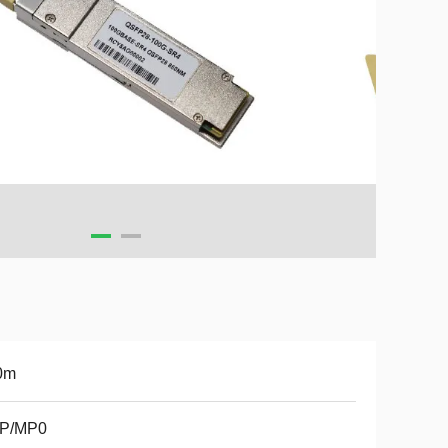
0m
P/MP0