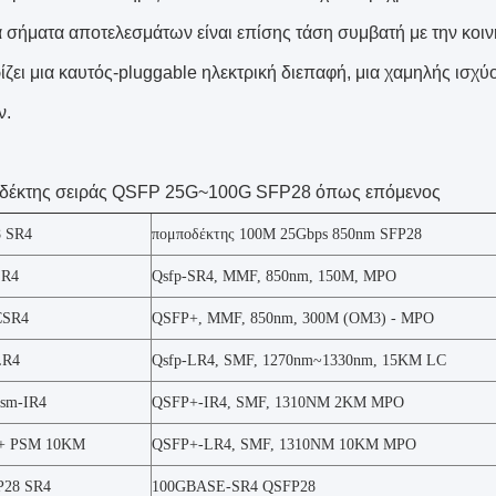
ά σήματα αποτελεσμάτων είναι επίσης τάση συμβατή με την κοιν
ίζει μια καυτός-pluggable ηλεκτρική διεπαφή, μια χαμηλής ισχύ
ν.
δέκτης σειράς QSFP 25G~100G SFP28 όπως επόμενος
8 SR4
πομποδέκτης 100M 25Gbps 850nm SFP28
SR4
Qsfp-SR4, MMF, 850nm, 150M, MPO
CSR4
QSFP+, MMF, 850nm, 300M (OM3) - MPO
LR4
Qsfp-LR4, SMF, 1270nm~1330nm, 15KM LC
psm-IR4
QSFP+-IR4, SMF, 1310NM 2KM MPO
+ PSM 10KM
QSFP+-LR4, SMF, 1310NM 10KM MPO
P28 SR4
100GBASE-SR4 QSFP28