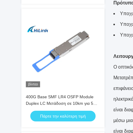
Πρότυπ
Υποχω
Υποχω
Υποχω
Λειτουρ
Ο οπτικό
Μετατρέπ
βίντεο
επιφάνει
400G Base SMF LR4 OSFP Module
ηλεκτρικ
Duplex LC Μετάδοση σε 10km για 5G
είναι δι
Data Center
Πάρτε την καλύτερη τιμή
μέσω μια
είναι δι