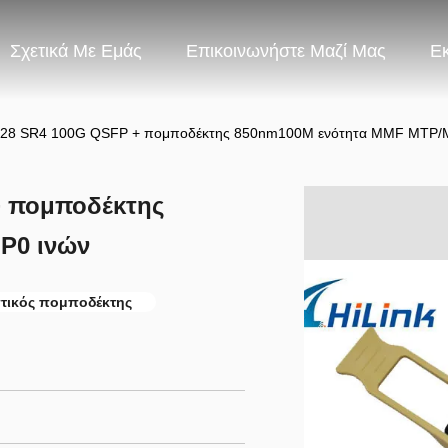
Σχετικά Με Εμάς
Επικοινωνήστε Μαζί Μας
Ε
FP28 SR4 100G QSFP + πομποδέκτης 850nm100M ενότητα MMF MTP/
+ πομποδέκτης
P0 ινών
τικός πομποδέκτης