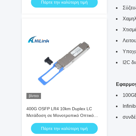
Πάρτε την καλύτερη τιμή
Σύζευ
Χαμηλ
Χτισμ
Λειτο
Υποχ
I2C δ
Εφαρμο
100G
βίντεο
Infin
400G OSFP LR4 10km Duplex LC
Μετάδοση σε Μονοτροπικό Οπτικό
συνδέ
Καλώδιο (SMF) OSFP Module
Πάρτε την καλύτερη τιμή