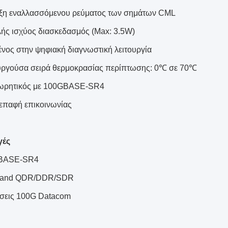
ξη εναλλασσόμενου ρεύματος των σημάτων CML
ής ισχύος διασκεδασμός (Max: 3.5W)
ένος στην ψηφιακή διαγνωστική λειτουργία
υργούσα σειρά θερμοκρασίας περίπτωσης: 0℃ σε 70℃
ωρητικός με 100GBASE-SR4
ιεπαφή επικοινωνίας
γές
BASE-SR4
iband QDR/DDR/SDR
σεις 100G Datacom