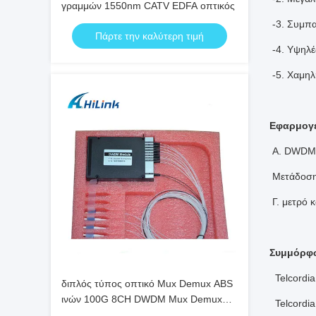
γραμμών 1550nm CATV EDFA οπτικός
-3. Συμπ
Πάρτε την καλύτερη τιμή
-4. Υψηλέ
-5. Χαμη
Εφαρμογέ
Α.
DWDM 
Μετάδοσ
Γ.
μετρό κ
Συμμόρφ
Telcordi
διπλός τύπος οπτικό Mux Demux ABS
ινών 100G 8CH DWDM Mux Demux
Telcordi
CH16-CH23