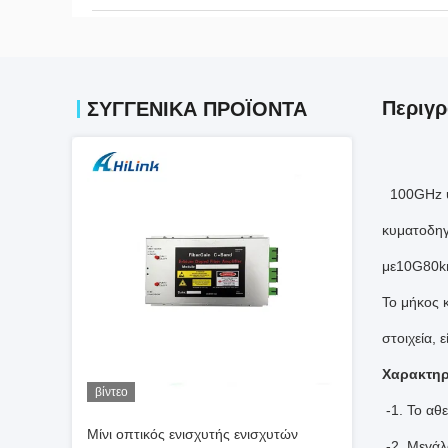
Περιγρ
ΣΥΓΓΕΝΙΚΆ ΠΡΟΪΌΝΤΑ
100GHz 
κυματοδηγ
με
10G80k
Το μήκος 
στοιχεία, 
Χαρακτηρ
βίντεο
-1. Το αθ
Μίνι οπτικός ενισχυτής ενισχυτών
-2. Μεγάλ