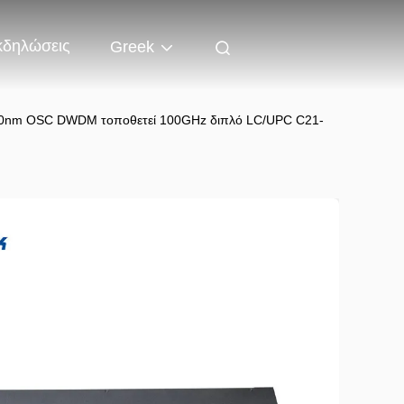
κδηλώσεις
Greek
1310nm OSC DWDM τοποθετεί 100GHz διπλό LC/UPC C21-