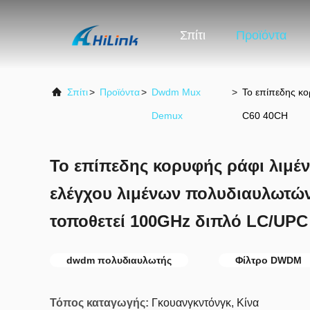
Σπίτι
Προϊόντα
Σπίτι
>
Προϊόντα
>
Dwdm Mux
>
Το επίπεδης κ
Demux
C60 40CH
Το επίπεδης κορυφής ράφι λιμέ
ελέγχου λιμένων πολυδιαυλωτ
τοποθετεί 100GHz διπλό LC/UPC
dwdm πολυδιαυλωτής
Φίλτρο DWDM
Τόπος καταγωγής:
Γκουανγκντόνγκ, Κίνα