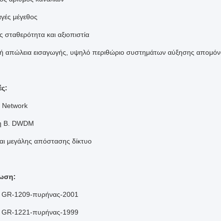
αγές μέγεθος
ς σταθερότητα και αξιοπιστία
λή απώλεια εισαγωγής, υψηλό περιθώριο συστημάτων αύξησης απομό
ς:
Network
η
Β. DWDM
αι μεγάλης απόστασης δίκτυο
ωση:
a GR-1209-πυρήνας-2001
a GR-1221-πυρήνας-1999