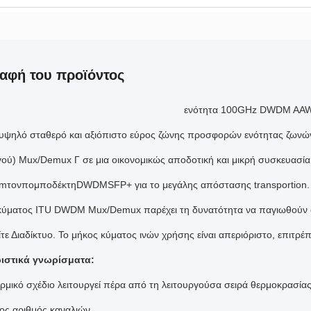
αφή του προϊόντος
ενότητα 100GHz DWDM AA
υψηλό σταθερό και αξιόπιστο εύρος ζώνης προσφορών ενότητας ζων
ού) Mux/Demux Γ σε μια οικονομικώς αποδοτική και μικρή συσκευασία.
mτονπομποδέκτηDWDMSFP+
για το μεγάλης απόστασης transportion.
κύματος ITU DWDM Mux/Demux παρέχει τη δυνατότητα να παγιωθούν οι υ
είτε Διαδίκτυο. Το μήκος κύματος ινών χρήσης είναι απεριόριστο, επιτρέ
ιστικά γνωρίσματα:
ερμικό σχέδιο λειτουργεί πέρα από τη λειτουργούσα σειρά θερμοκρασία
ος αριθμός καναλιών