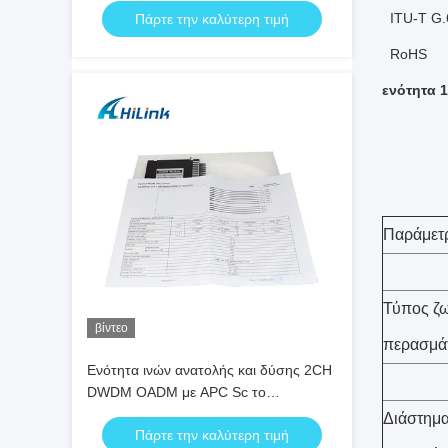
ITU-Τ G.
Πάρτε την καλύτερη τιμή
RoHS
ενότητα 
Παράμετ
Τύπος ζ
βίντεο
περασμά
Ενότητα ινών ανατολής και δύσης 2CH
DWDM OADM με APC Sc το
συνδετήρα
Διάστημ
Πάρτε την καλύτερη τιμή