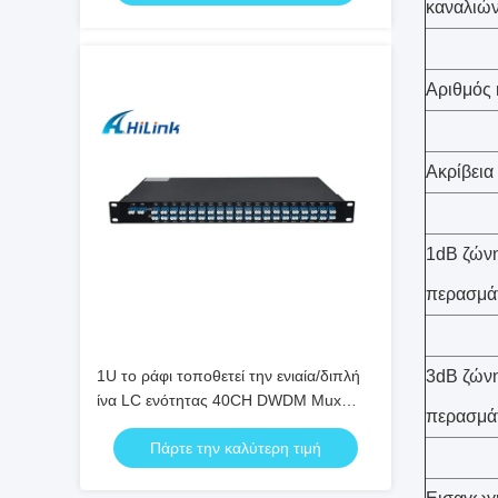
καναλιώ
Αριθμός 
Ακρίβεια
1dB ζών
περασμά
1U το ράφι τοποθετεί την ενιαία/διπλή
3dB ζών
ίνα LC ενότητας 40CH DWDM Mux
περασμά
Demux/το συνδετήρα UPC
Πάρτε την καλύτερη τιμή