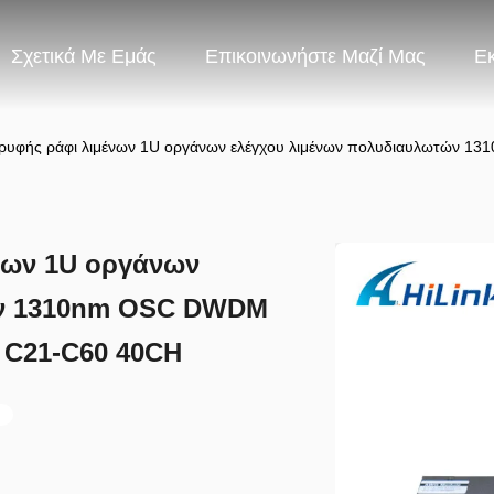
Σχετικά Με Εμάς
Επικοινωνήστε Μαζί Μας
Ε
ορυφής ράφι λιμένων 1U οργάνων ελέγχου λιμένων πολυδιαυλωτών 
νων 1U οργάνων
ών 1310nm OSC DWDM
 C21-C60 40CH