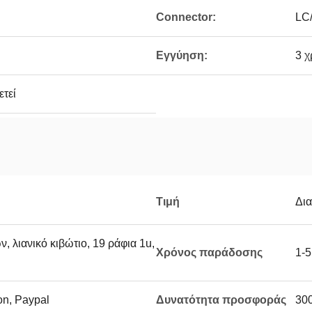
Connector:
LC
Εγγύηση:
3 χ
ετεί
Τιμή
Δι
, λιανικό κιβώτιο, 19 ράφια 1u,
Χρόνος παράδοσης
1-5
on, Paypal
Δυνατότητα προσφοράς
300