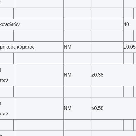
ν
καναλιών
40
 μήκους κύματος
NM
±0.05
η
NM
≥0.38
των
η
NM
≥0.58
των