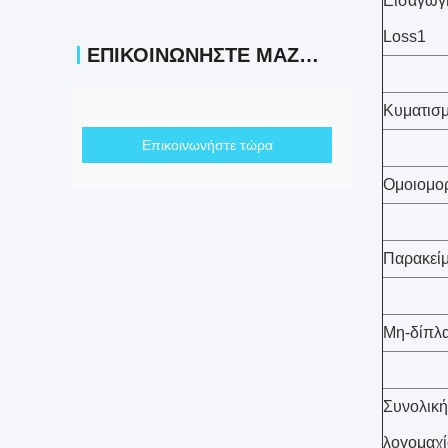
Εισαγωγ
Loss1
ΕΠΙΚΟΙΝΩΝΉΣΤΕ ΜΑΖΊ ΜΑΣ
Κυματισ
Επικοινωνήστε τώρα
Ομοιομο
Παρακείμ
Μη-δίπλα
Συνολική
λογομαχί