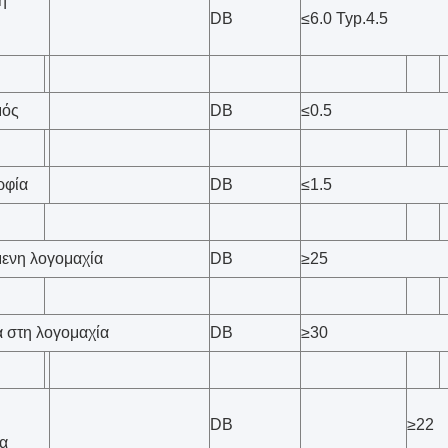
ή
DB
≤6.0 Typ.4.5
μός
DB
≤0.5
ρφία
DB
≤1.5
ενη λογομαχία
DB
≥25
 στη λογομαχία
DB
≥30
DB
≥22
α