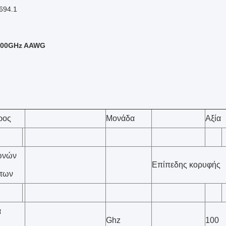
694.1
100GHz AAWG
ρος
Μονάδα
Αξία
ωνών
Επίπεδης κορυφής
των
α
Ghz
100