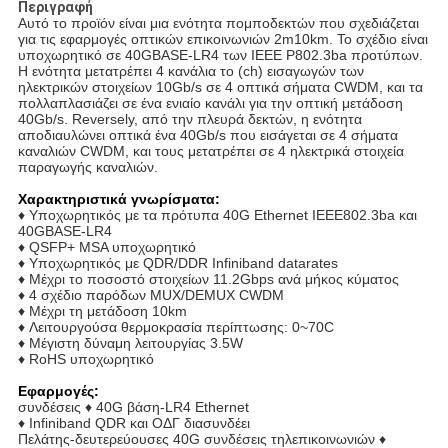
Περιγραφή
Αυτό το προϊόν είναι μια ενότητα πομποδεκτών που σχεδιάζεται
για τις εφαρμογές οπτικών επικοινωνιών 2m10km. Το σχέδιο είναι
υποχωρητικό σε 40GBASE-LR4 των IEEE P802.3ba προτύπων.
Η ενότητα μετατρέπει 4 κανάλια το (ch) εισαγωγών των
ηλεκτρικών στοιχείων 10Gb/s σε 4 οπτικά σήματα CWDM, και τα
πολλαπλασιάζει σε ένα ενιαίο κανάλι για την οπτική μετάδοση
40Gb/s. Reversely, από την πλευρά δεκτών, η ενότητα
αποδιαυλώνει οπτικά ένα 40Gb/s που εισάγεται σε 4 σήματα
καναλιών CWDM, και τους μετατρέπει σε 4 ηλεκτρικά στοιχεία
παραγωγής καναλιών.
Χαρακτηριστικά γνωρίσματα:
♦ Υποχωρητικός με τα πρότυπα 40G Ethernet IEEE802.3ba και
40GBASE-LR4
♦ QSFP+ MSA υποχωρητικό
♦ Υποχωρητικός με QDR/DDR Infiniband datarates
♦ Μέχρι το ποσοστό στοιχείων 11.2Gbps ανά μήκος κύματος
♦ 4 σχέδιο παρόδων MUX/DEMUX CWDM
♦ Μέχρι τη μετάδοση 10km
♦ Λειτουργούσα θερμοκρασία περίπτωσης: 0~70C
♦ Μέγιστη δύναμη λειτουργίας 3.5W
♦ RoHS υποχωρητικό
Εφαρμογές:
συνδέσεις ♦ 40G βάση-LR4 Ethernet
♦ Infiniband QDR και ΟΔΓ διασυνδέει
Πελάτης-δευτερεύουσες 40G συνδέσεις τηλεπικοινωνιών ♦