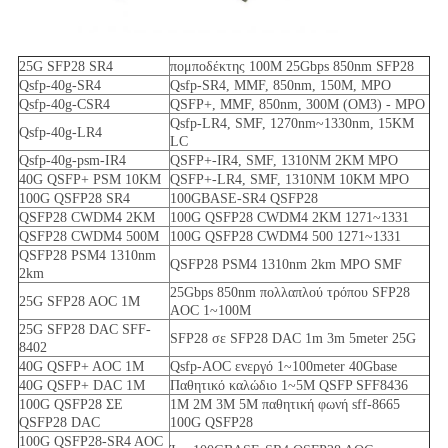
25G SFP28 SR4
πομποδέκτης 100M 25Gbps 850nm SFP28
Qsfp-40g-SR4
Qsfp-SR4, MMF, 850nm, 150M, MPO
Qsfp-40g-CSR4
QSFP+, MMF, 850nm, 300M (OM3) - MPO
Qsfp-LR4, SMF, 1270nm~1330nm, 15KM
Qsfp-40g-LR4
LC
Qsfp-40g-psm-IR4
QSFP+-IR4, SMF, 1310NM 2KM MPO
40G QSFP+ PSM 10KM
QSFP+-LR4, SMF, 1310NM 10KM MPO
100G QSFP28 SR4
100GBASE-SR4 QSFP28
QSFP28 CWDM4 2KM
100G QSFP28 CWDM4 2KM 1271~1331
QSFP28 CWDM4 500M
100G QSFP28 CWDM4 500 1271~1331
QSFP28 PSM4 1310nm
QSFP28 PSM4 1310nm 2km MPO SMF
2km
25Gbps 850nm πολλαπλού τρόπου SFP28
25G SFP28 AOC 1M
AOC 1~100M
25G SFP28 DAC SFF-
SFP28 σε SFP28 DAC 1m 3m 5meter 25G
8402
40G QSFP+ AOC 1M
Qsfp-AOC ενεργό 1~100meter 40Gbase
40G QSFP+ DAC 1M
Παθητικό καλώδιο 1~5M QSFP SFF8436
100G QSFP28 ΣΕ
1M 2M 3M 5M παθητική φωνή sff-8665
QSFP28 DAC
100G QSFP28
100G QSFP28-SR4 AOC