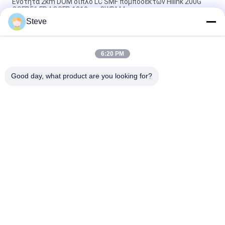
Ενότητα 2km DOM διπλό LC SMF πομποδεκτών Hilink 200G
QSFP56 FR4 QSFP 1310nm CWDM4
Steve
Διπλός πομποδέκτης DWDM 80KM 100G SMF QSFP28-100G-
ZR4 καισίου QSFP+ για FTTH
6:20 PM
LC 30KM οπτική ενότητα πομποδεκτών ινών πομποδεκτών
LVTTL 40G ER4 QSFP+
Good day, what product are you looking for?
Λαϊκή κατηγορία
Όλα
Οπτική Ενότητα 
Λειτουργική 
Πομποδεκτών
Μονάδα 
Πομποδέκτης SFP
SFP+ Ενότητα 
Ενότητα CWDM Mux 
Πομποδεκτών
Demux
X2 Ενότητα 
Dwdm Mux Demux
Πομποδεκτών
QSFP+ 
Πομποδέκτης XFP
Πομποδέκτης