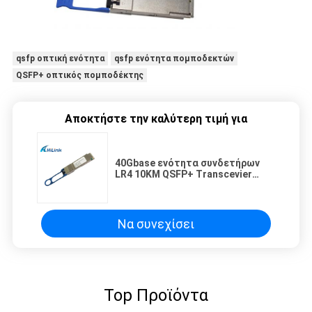
qsfp οπτική ενότητα
qsfp ενότητα πομποδεκτών
QSFP+ οπτικός πομποδέκτης
Αποκτήστε την καλύτερη τιμή για
40Gbase ενότητα συνδετήρων
LR4 10KM QSFP+ Transcevier
οπτικής QSFP LC
Να συνεχίσει
Top Προϊόντα