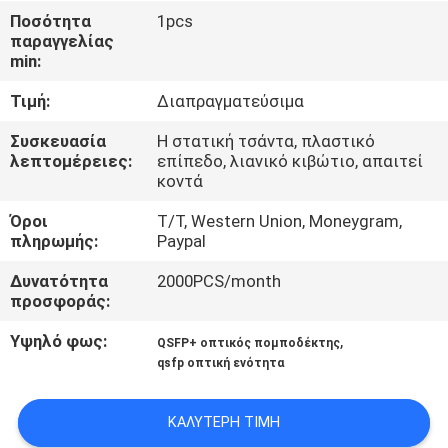
ΈΛΕΓΧΟΣ
Ποσότητα
1pcs
παραγγελίας
ΠΟΙΌΤΗΤΑΣ
min:
Τιμή:
Διαπραγματεύσιμα
ΕΠΙΚΟΙΝΩΝΉΣΤΕ
ΜΑΖΊ
Συσκευασία
Η στατική τσάντα, πλαστικό
λεπτομέρειες:
επίπεδο, λιανικό κιβώτιο, απαιτεί
ΜΑΣ
κοντά
Όροι
T/T, Western Union, Moneygram,
ΕΙΔΉΣΕΙΣ
πληρωμής:
Paypal
Δυνατότητα
2000PCS/month
προσφοράς:
ΥΠΟΘΈΣΕΙΣ
Υψηλό φως:
,
QSFP+ οπτικός πομποδέκτης
qsfp οπτική ενότητα
ΖΗΤΉΣΤΕ
ΜΙΑ
ΚΑΛΎΤΕΡΗ ΤΙΜΉ
ΠΡΟΣΦΟΡΆ