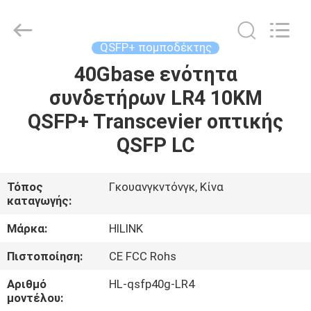
Shenzhen
HiLink
Technology
Co.,Ltd..
All
QSFP+ πομποδέκτης
Rights
Reserved.
40Gbase ενότητα
ΣΠΊΤΙ
συνδετήρων LR4 10KM
ΠΡΟΪΌΝΤΑ
QSFP+ Transcevier οπτικής
QSFP LC
ΣΧΕΤΙΚΆ
ΜΕ
Τόπος
Γκουανγκντόνγκ, Κίνα
καταγωγής:
ΕΜΆΣ
Μάρκα:
HILINK
ΕΠΙΣΚΕΨΉ
Πιστοποίηση:
CE FCC Rohs
ΕΡΓΟΣΤΑΣΊΟΥ
Αριθμό
HL-qsfp40g-LR4
μοντέλου: