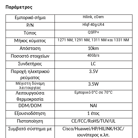
Παράμετρος
Hilink, cOem
Εμπορικό σήμα
Hlqf-40g-LR4
P/N
QSFP+
Τύπος
1271 NM, 1291 NM, 1311 NM και 1331 NM
Μήκος κύματος
Απόσταση
10km
40Gb/s
Ποσοστό στοιχείων
Συνδετήρας
LC
Παροχή ηλεκτρικού
3.5V
ρεύματος
Μέγιστη δύναμη
3.5W
λειτουργίας
Εμπορικό 0°C σε 70°C
Λειτουργούσα
θερμοκρασία
DDM/DOM
ΝΑΙ
Εξουσιοδότηση
1 έτος
Πιστοποίηση
CE/FCC/RoHS/TUV/UL
Συμβατό σύστημα με
Cisco/Huawei/HP/HILINK/H3C/
ιουνίπερος κ.λπ.