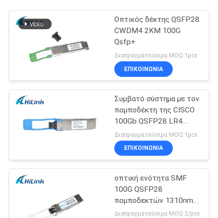
Οπτικός δέκτης QSFP28
CWDM4 2KM 100G
Qsfp+
Διαπραγματεύσιμα MOQ:1pcs
ΕΠΙΚΟΙΝΩΝΙΑ
Συμβατό σύστημα με τον
πομποδέκτη της CISCO
100Gb QSFP28 LR4
25KM Ethernet QSFP+
Διαπραγματεύσιμα MOQ:1pcs
ΕΠΙΚΟΙΝΩΝΙΑ
οπτική ενότητα SMF
100G QSFP28
πομποδεκτών 1310nm
LC
Διαπραγματεύσιμα MOQ:2/pcs