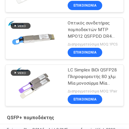
ΕΠΙΚΟΙΝΩΝΙΑ
Οπτικός συνδετήρας
πομποδεκτών MTP
MPO12 QSFPDD DR4
400G για το κέντρο
Διαπραγματεύσιμα MOQ:1PCS
δεδομένων 5G
ΕΠΙΚΟΙΝΩΝΙΑ
LC Simplex BiDi QSFP28
Πληροφορευτής 80 χλμ.
Μία μονοσύρμα Μία
λειτουργία DDM
Διαπραγματεύσιμα MOQ:1Pair
ΕΠΙΚΟΙΝΩΝΙΑ
QSFP+ πομποδέκτης