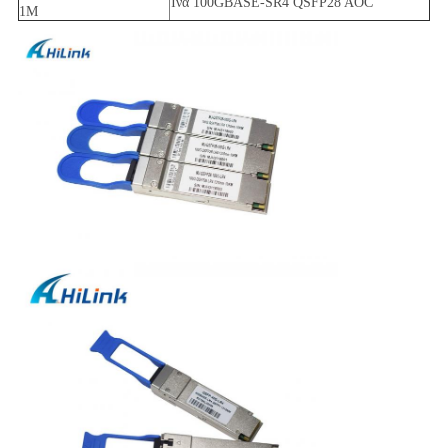
Ίνα 100GBASE-SR4 QSFP28 AOC
1M