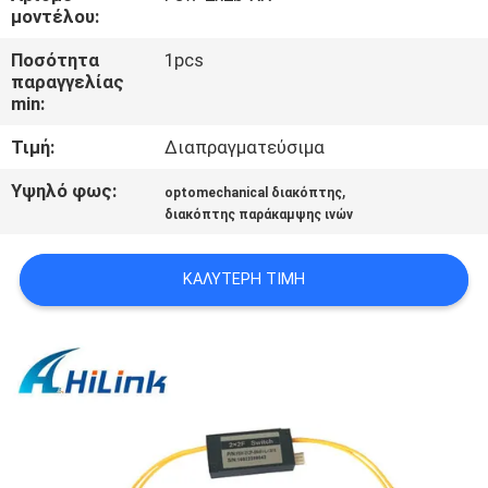
ΈΛΕΓΧΟΣ
μοντέλου:
ΠΟΙΌΤΗΤΑΣ
Ποσότητα
1pcs
παραγγελίας
min:
ΕΠΙΚΟΙΝΩΝΉΣΤΕ
Τιμή:
Διαπραγματεύσιμα
ΜΑΖΊ
ΜΑΣ
Υψηλό φως:
,
optomechanical διακόπτης
διακόπτης παράκαμψης ινών
ΕΙΔΉΣΕΙΣ
ΚΑΛΎΤΕΡΗ ΤΙΜΉ
ΥΠΟΘΈΣΕΙΣ
ΖΗΤΉΣΤΕ
ΜΙΑ
ΠΡΟΣΦΟΡΆ