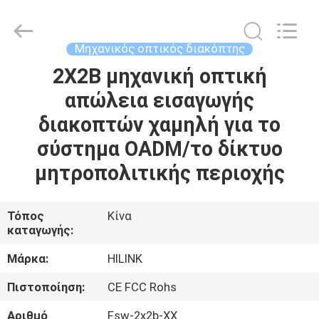
Shenzhen
HiLink
Technology
Co.,Ltd..
All
Μηχανικός οπτικός διακόπτης
Rights
Reserved.
2X2B μηχανική οπτική
ΣΠΊΤΙ
απώλεια εισαγωγής
ΠΡΟΪΌΝΤΑ
διακοπτών χαμηλή για το
σύστημα OADM/το δίκτυο
ΣΧΕΤΙΚΆ
μητροπολιτικής περιοχής
ΜΕ
ΕΜΆΣ
Τόπος
Κίνα
καταγωγής:
ΕΠΙΣΚΕΨΉ
Μάρκα:
HILINK
ΕΡΓΟΣΤΑΣΊΟΥ
Πιστοποίηση:
CE FCC Rohs
Αριθμό
Fsw-2x2b-ΧΧ