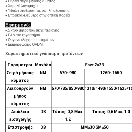
♦ Ευρεία σειρά μήκους κύματος
♦ Χαμηλή λογομαχία
♦ Υψηλή σταθερότητα, υψηλή αξιοπιστία
♦ Εποξικός-ελεύθερο στην οπτική πορεία
Εφαρμογές
Δίκτυο μητροπολιτικής περιοχής
♦
♦ Ε&Α στο εργαστήριο
♦ Όργανο ελέγχου συστημάτων
♦ Διαμορφώσιμο OADM
Χαρακτηριστικό γνώρισμα προϊόντων
Παράμετροι
Μονάδα
Fsw-2×2B
Σειρά μήκους
NM
670~980
1260~1650
κύματος
Λειτουργούν
NM
670/785/850/980
1310/1490/1550/1625/1
μήκος
κύματος
Απώλεια
DB
Τύπος: 0,8 Max:
Τύπος: 0,6 Max: 1.0
εισαγωγής
1.2
Επιστροφής
DB
MM≥30 SM≥50