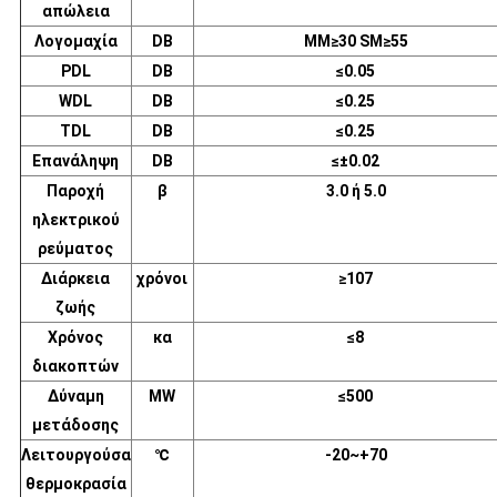
απώλεια
Λογομαχία
DB
MM≥30 SM≥55
PDL
DB
≤0.05
WDL
DB
≤0.25
TDL
DB
≤0.25
Επανάληψη
DB
≤±0.02
Παροχή
β
3.0 ή 5.0
ηλεκτρικού
ρεύματος
Διάρκεια
χρόνοι
≥107
ζωής
Χρόνος
κα
≤8
διακοπτών
Δύναμη
MW
≤500
μετάδοσης
Λειτουργούσα
℃
-20~+70
θερμοκρασία