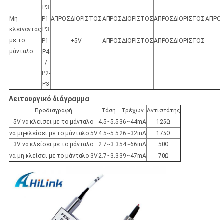
P3
Μη
P1-
ΑΠΡΟΣΔΙΟΡΙΣΤΟΣ
ΑΠΡΟΣΔΙΟΡΙΣΤΟΣ
ΑΠΡΟΣΔΙΟΡΙΣΤΟΣ
ΑΠΡΟ
κλείνοντας
P3
με το
P1-
+5V
ΑΠΡΟΣΔΙΟΡΙΣΤΟΣ
ΑΠΡΟΣΔΙΟΡΙΣΤΟΣ
μάνταλο
P4
/
P2-
P3
Λειτουργικό διάγραμμα
Προδιαγραφή
Τάση
Τρέχων
Αντιστάτης
5V να κλείσει με το μάνταλο
4.5~5.5
36~44mA
125Ω
να μη-κλείσει με το μάνταλο 5V
4.5~5.5
26~32mA
175Ω
3V να κλείσει με το μάνταλο
2.7~3.3
54~66mA
50Ω
να μη-κλείσει με το μάνταλο 3V
2.7~3.3
39~47mA
70Ω