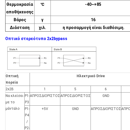
Θερμοκρασία
℃
-40~+85
αποθήκευσης
Βάρος
γ
16
Διάσταση
χιλ.
η προσαρμογή είναι διαθέσιμη.
Οπτικό στερεότυπο 2x2bypass
Οπτική
Ηλεκτρικό Drive
πορεία
2x2B
1
5
6
Να κλείσει
P1-
ΑΠΡΟΣΔΙΟΡΙΣΤΟΣ
ΑΠΡΟΣΔΙΟΡΙΣΤΟΣ
GND
με το
P3
μάνταλο
P1-
+5V
GND
ΑΠΡΟΣΔΙΟΡΙΣΤΟΣ
ΑΠΡΟ
P4
/
P2-