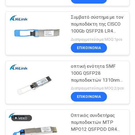
Συμβατό σύστημα με τον
πομποδέκτη της CISCO
100Gb QSFP28 LR4
25KM Ethernet QSFP+
Διαπραγματεύσιμα MOQ:1pcs
ΕΠΙΚΟΙΝΩΝΙΑ
οπτική ενότητα SMF
100G QSFP28
πομποδεκτών 1310nm
LC
Διαπραγματεύσιμα MOQ:2/pcs
ΕΠΙΚΟΙΝΩΝΙΑ
Οπτικός συνδετήρας
πομποδεκτών MTP
MPO12 QSFPDD DR4