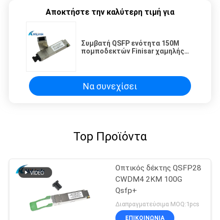
Αποκτήστε την καλύτερη τιμή για
Συμβατή QSFP ενότητα 150M
πομποδεκτών Finisar χαμηλής
ισχύος διασκεδασμός
Να συνεχίσει
Top Προϊόντα
Οπτικός δέκτης QSFP28
CWDM4 2KM 100G
Qsfp+
Διαπραγματεύσιμα MOQ:1pcs
ΕΠΙΚΟΙΝΩΝΙΑ