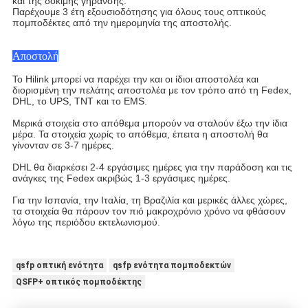
και της δοκιμής γήρανσης.
Παρέχουμε 3 έτη εξουσιοδότησης για όλους τους οπτικούς
πομποδέκτες από την ημερομηνία της αποστολής.
Αποστολή
Το Hilink μπορεί να παρέχει την και οι ίδιοι αποστολέα και
διορισμένη την πελάτης αποστολέα με τον τρόπο από τη Fedex,
DHL, το UPS, TNT και το EMS.
Μερικά στοιχεία στο απόθεμα μπορούν να σταλούν έξω την ίδια
μέρα. Τα στοιχεία χωρίς το απόθεμα, έπειτα η αποστολή θα
γίνονταν σε 3-7 ημέρες.
DHL θα διαρκέσει 2-4 εργάσιμες ημέρες για την παράδοση και τις
ανάγκες της Fedex ακριβώς 1-3 εργάσιμες ημέρες.
Για την Ισπανία, την Ιταλία, τη Βραζιλία και μερικές άλλες χώρες,
τα στοιχεία θα πάρουν τον πιό μακροχρόνιο χρόνο να φθάσουν
λόγω της περιόδου εκτελωνισμού.
qsfp οπτική ενότητα
qsfp ενότητα πομποδεκτών
QSFP+ οπτικός πομποδέκτης