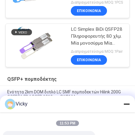
400G για το κέντρο
Διαπραγματεύσιμα MOQ:1PCS
δεδομένων 5G
ΕΠΙΚΟΙΝΩΝΙΑ
LC Simplex BiDi QSFP28
Πληροφορευτής 80 χλμ.
Μία μονοσύρμα Μία
λειτουργία DDM
Διαπραγματεύσιμα MOQ:1Pair
ΕΠΙΚΟΙΝΩΝΙΑ
QSFP+ πομποδέκτης
Ενότητα 2km DOM διπλό LC SMF πομποδεκτών Hilink 200G
QSFP56 FR4 QSFP 1310nm CWDM4
Vicky
Διπλός πομποδέκτης DWDM 80KM 100G SMF QSFP28-100G-
ZR4 καισίου QSFP+ για FTTH
11:53 PM
LC 30KM οπτική ενότητα πομποδεκτών ινών πομποδεκτών
LVTTL 40G ER4 QSFP+