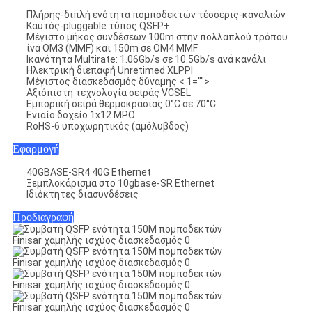
Πλήρης-διπλή ενότητα πομποδεκτών τέσσερις-καναλιών
Καυτός-pluggable τύπος QSFP+
Μέγιστο μήκος συνδέσεων 100m στην πολλαπλού τρόπου
ίνα OM3 (MMF) και 150m σε OM4 MMF
Ικανότητα Multirate: 1.06Gb/s σε 10.5Gb/s ανά κανάλι
Ηλεκτρική διεπαφή Unretimed XLPPI
Μέγιστος διασκεδασμός δύναμης < 1="">
Αξιόπιστη τεχνολογία σειράς VCSEL
Εμπορική σειρά θερμοκρασίας 0°C σε 70°C
Ενιαίο δοχείο 1x12 MPO
RoHS-6 υποχωρητικός (αμόλυβδος)
Εφαρμογή
40GBASE-SR4 40G Ethernet
Ξεμπλοκάρισμα στο 10gbase-SR Ethernet
Ιδιόκτητες διασυνδέσεις
Προδιαγραφή