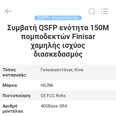
Shenzhen
HiLink
Technology
Co.,Ltd..
All
QSFP+ πομποδέκτης
Rights
Reserved.
Συμβατή QSFP ενότητα 150M
ΣΠΊΤΙ
πομποδεκτών Finisar
ΠΡΟΪΌΝΤΑ
χαμηλής ισχύος
διασκεδασμός
ΣΧΕΤΙΚΆ
ΜΕ
Τόπος
Γκουανγκντόνγκ, Κίνα
καταγωγής:
ΕΜΆΣ
Μάρκα:
HILINK
ΕΠΙΣΚΕΨΉ
Πιστοποίηση:
CE FCC Rohs
ΕΡΓΟΣΤΑΣΊΟΥ
Αριθμό
40GBase-SR4
μοντέλου: