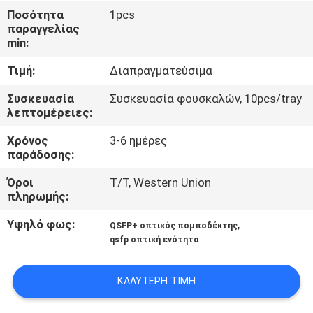
ΈΛΕΓΧΟΣ
Ποσότητα
1pcs
παραγγελίας
ΠΟΙΌΤΗΤΑΣ
min:
Τιμή:
Διαπραγματεύσιμα
ΕΠΙΚΟΙΝΩΝΉΣΤΕ
ΜΑΖΊ
Συσκευασία
Συσκευασία φουσκαλών, 10pcs/tray
λεπτομέρειες:
ΜΑΣ
Χρόνος
3-6 ημέρες
παράδοσης:
ΕΙΔΉΣΕΙΣ
Όροι
T/T, Western Union
πληρωμής:
ΥΠΟΘΈΣΕΙΣ
Υψηλό φως:
,
QSFP+ οπτικός πομποδέκτης
qsfp οπτική ενότητα
ΖΗΤΉΣΤΕ
ΜΙΑ
ΚΑΛΎΤΕΡΗ ΤΙΜΉ
ΠΡΟΣΦΟΡΆ