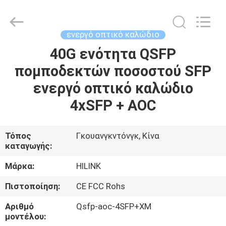
Shenzhen
HiLink
Technology
Co.,Ltd..
All
ενεργό οπτικό καλώδιο
Rights
Reserved.
40G ενότητα QSFP
ΣΠΊΤΙ
πομποδεκτών ποσοστού SFP
ΠΡΟΪΌΝΤΑ
ενεργό οπτικό καλώδιο
4xSFP + AOC
ΣΧΕΤΙΚΆ
ΜΕ
Τόπος
Γκουανγκντόνγκ, Κίνα
καταγωγής:
ΕΜΆΣ
Μάρκα:
HILINK
ΕΠΙΣΚΕΨΉ
Πιστοποίηση:
CE FCC Rohs
ΕΡΓΟΣΤΑΣΊΟΥ
Αριθμό
Qsfp-aoc-4SFP+XM
μοντέλου: