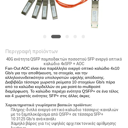
SITEMAP
ΠΟΛΙΤΙΚΉ
ΑΠΟΡΡΉΤΟΥ
Περιγραφή προϊόντων
40G ενότητα QSFP πομποδεκτών ποσοστού SFP ενεργό οπτικό
καλώδιο 4xSFP + AOC
Fan-Out AOC είναι ένα παράλληλο ενεργό οπτικό καλώδιο 4x10
Gb/s για την αποθήκευση, τα στοιχεία, και την
αλληλοσυνδετικότητα υπολογιστών υψηλής απόδοσης.
Διαβιβάζει τέσσερα χωριστά ρεύματα 10 στοιχείων Gb/s πέρα
από τα καλώδια κορδελλών σε μια point-to-multipoint
διαμόρφωση. Το καλώδιο περιέχει ενότητα QSFP+ σε ένα τέλος
και 4 χωριστές ενότητες SFP+ στις άλλες άκρες
.
Χαρακτηριστικά γνωρίσματα βασικών προϊόντων:
Πλήρης-διπλό ενεργό οπτικό καλώδιο τέσσερις-καναλιών
με το ξεμπλοκάρισμα από QSFP+ σε τέσσερα SFP+
10.3125 Gb/s ανά κανάλι
Χαμηλό βάρος για τις υψηλές αρχιτεκτονικές αρίθμησης