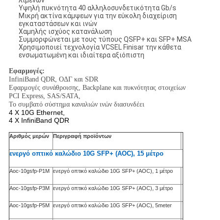
λιμένων
Υψηλή πυκνότητα 40 αλληλοσυνδετικότητα Gb/s
Μικρή ακτίνα κάμψεων για την εύκολη διαχείριση
εγκαταστάσεων και ινών
Χαμηλής ισχύος κατανάλωση
Συμμορφώνεται με τους τύπους QSFP+ και SFP+ MSA
Χρησιμοποιεί τεχνολογία VCSEL Finisar την κάθετα
ενσωματωμένη και ιδιαίτερα αξιόπιστη
Εφαρμογές:
InfiniBand QDR, ΟΔΓ και SDR
Εφαρμογές συνάθροισης, Backplane και πυκνότητας στοιχείων
PCI Express, SAS/SATA,
Το συμβατό σύστημα καναλιών ινών διασυνδέει
4 Χ 10G Ethernet,
4 Χ InfiniBand QDR
Αριθμός μερών
Περιγραφή προϊόντων
ενεργό οπτικό καλώδιο 10G SFP+ (AOC), 15 μέτρο
Aoc-10gsfp-P1M
ενεργό οπτικό καλώδιο 10G SFP+ (AOC), 1 μέτρο
Aoc-10gsfp-P3M
ενεργό οπτικό καλώδιο 10G SFP+ (AOC), 3 μέτρο
Aoc-10gsfp-P5M
ενεργό οπτικό καλώδιο 10G SFP+ (AOC), 5meter