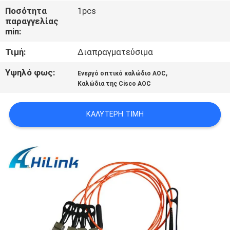
ΈΛΕΓΧΟΣ
Ποσότητα
1pcs
παραγγελίας
ΠΟΙΌΤΗΤΑΣ
min:
Τιμή:
Διαπραγματεύσιμα
ΕΠΙΚΟΙΝΩΝΉΣΤΕ
ΜΑΖΊ
Υψηλό φως:
,
Ενεργό οπτικό καλώδιο AOC
Καλώδια της Cisco AOC
ΜΑΣ
ΚΑΛΎΤΕΡΗ ΤΙΜΉ
ΕΙΔΉΣΕΙΣ
ΥΠΟΘΈΣΕΙΣ
ΖΗΤΉΣΤΕ
ΜΙΑ
ΠΡΟΣΦΟΡΆ