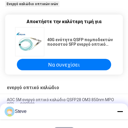
Ενεργό καλώδιο οπτικών ινών
Αποκτήστε την καλύτερη τιμή για
40G ενότητα QSFP πομποδεκτών
ποσοστού SFP ενεργό οπτικό
καλώδιο 4xSFP + AOC
Να συνεχίσει
ενεργό οπτικό καλώδιο
AOC 5M ενεργό οπτικό καλώδιο QSFP28 OM3 850nm MPO
SFP σε QSFP28
Steve
40G AOC QSFP+ στο ενεργό AOC οπτικό καλώδιο 4SFP με το
κανάλι τέσσερα