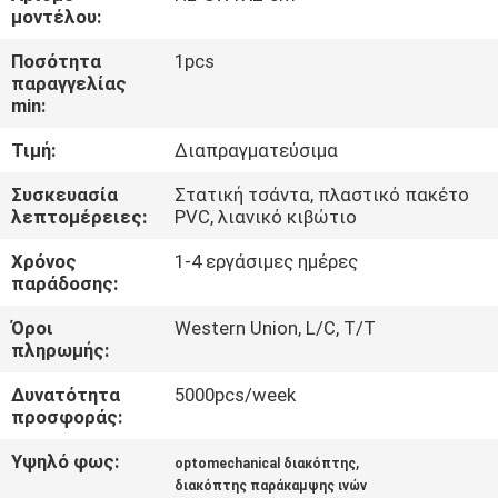
ΈΛΕΓΧΟΣ
μοντέλου:
ΠΟΙΌΤΗΤΑΣ
Ποσότητα
1pcs
παραγγελίας
min:
ΕΠΙΚΟΙΝΩΝΉΣΤΕ
Τιμή:
Διαπραγματεύσιμα
ΜΑΖΊ
ΜΑΣ
Συσκευασία
Στατική τσάντα, πλαστικό πακέτο
λεπτομέρειες:
PVC, λιανικό κιβώτιο
Χρόνος
1-4 εργάσιμες ημέρες
ΕΙΔΉΣΕΙΣ
παράδοσης:
Όροι
Western Union, L/C, T/T
ΥΠΟΘΈΣΕΙΣ
πληρωμής:
Δυνατότητα
5000pcs/week
ΖΗΤΉΣΤΕ
προσφοράς:
ΜΙΑ
Υψηλό φως:
,
optomechanical διακόπτης
ΠΡΟΣΦΟΡΆ
διακόπτης παράκαμψης ινών