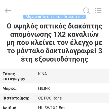
Shenzhen
HiLink
Technology
Co.,Ltd..
All
Μηχανικός οπτικός διακόπτης
Rights
Reserved.
Ο υψηλός οπτικός διακόπτης
ΣΠΊΤΙ
απομόνωσης 1X2 καναλιών
ΠΡΟΪΌΝΤΑ
μη που κλείνει τον έλεγχο με
το μάνταλο δακτυλογραφεί 3
ΣΧΕΤΙΚΆ
έτη εξουσιοδότησης
ΜΕ
ΕΜΆΣ
Τόπος
ΚΙΝΑ
καταγωγής:
ΕΠΙΣΚΕΨΉ
Μάρκα:
HILINK
ΕΡΓΟΣΤΑΣΊΟΥ
Πιστοποίηση:
CE FCC Rohs
Αριθμό
HL-SW1X2-5m