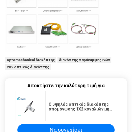
optomechanical διακόπτης
διακόπτης παράκαμψης ινών
2X2 οπτικός διακόπτης
Αποκτήστε την καλύτερη τιμή για
Ο υψηλός οπτικός διακόπτης
απομόνωσης 1X2 καναλιών μη
που κλείνει τον έλεγχο με το
μάνταλο δακτυλογραφεί 3 έτη
εξουσιοδότησης
Να συνεχίσει