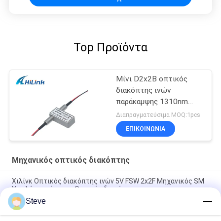
Top Προϊόντα
Μίνι D2x2B οπτικός
διακόπτης ινών
παράκαμψης 1310nm
1550nm μηχανικός
Διαπραγματεύσιμα MOQ:1pcs
ΕΠΙΚΟΙΝΩΝΙΑ
Μηχανικός οπτικός διακόπτης
Χιλίνκ Οπτικός διακόπτης ινών 5V FSW 2x2F Μηχανικός SM
Υψηλής ποιότητας Οπτικός διακόπτης
Steve
1U Rack DF-SF-CVR-LGX QSFP QSFP28 40 100G 80KM Δύο ίνες
σε ενιαίο μετατροπέα