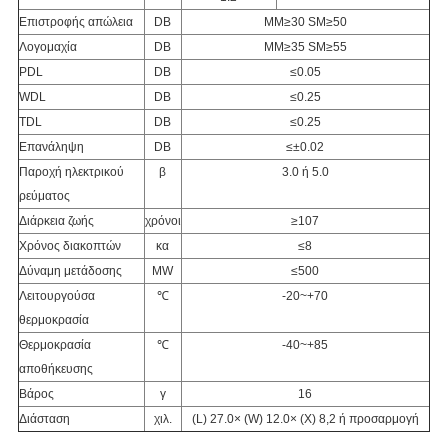
Επιστροφής απώλεια
DB
MM≥30 SM≥50
Λογομαχία
DB
MM≥35 SM≥55
PDL
DB
≤0.05
WDL
DB
≤0.25
TDL
DB
≤0.25
Επανάληψη
DB
≤±0.02
Παροχή ηλεκτρικού
β
3.0 ή 5.0
ρεύματος
Διάρκεια ζωής
χρόνοι
≥107
Χρόνος διακοπτών
κα
≤8
Δύναμη μετάδοσης
MW
≤500
Λειτουργούσα
℃
-20~+70
θερμοκρασία
Θερμοκρασία
℃
-40~+85
αποθήκευσης
Βάρος
γ
16
Διάσταση
χιλ.
(L) 27.0× (W) 12.0× (Χ) 8,2 ή προσαρμογή