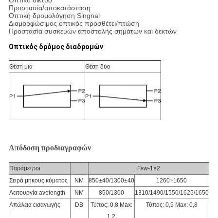
Οπτικό δίκτυο
Προστασία/αποκατάσταση
Οπτική δρομολόγηση Singnal
Διαμορφώσιμος οπτικός προσθέτει/πτώση
Προστασία συσκευών αποστολής σημάτων και δεκτών
Οπτικός δρόμος διαδρομών
Θέση μια
Θέση δύο
Απόδοση προδιαγραφών
Παράμετροι
Fsw-1×2
Σειρά μήκους κύματος
NM
850±40/1300±40
1260~1650
Λειτουργία avelength
NM
850/1300
1310/1490/1550/1625/1650
Απώλεια εισαγωγής
DB
Τύπος: 0,8 Max:
Τύπος: 0,5 Max: 0,8
1.2