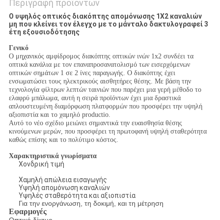
Περιγραφή προϊόντων
Ο υψηλός οπτικός διακόπτης απομόνωσης 1X2 καναλιών
μη που κλείνει τον έλεγχο με το μάνταλο δακτυλογραφεί 3
έτη εξουσιοδότησης
Γενικό
Ο μηχανικός αμφίδρομος διακόπτης οπτικών ινών 1x2 συνδέει τα
οπτικά κανάλια με τον επαναπροσανατολισμό των εισερχόμενων
οπτικών σημάτων 1 σε 2 ίνες παραγωγής. Ο διακόπτης έχει
ενσωματώσει τους ηλεκτρικούς αισθητήρες θέσης. Με βάση την
τεχνολογία φίλτρων λεπτών ταινιών που παρέχει μια γερή μέθοδο το
ελαφρύ μπάλωμα, αυτή η σειρά προϊόντων έχει μια δραστικά
απλουστευμένη διαμόρφωση πλατφορμών που προσφέρει την υψηλή
αξιοπιστία και το χαμηλό productio.
Αυτό το νέο σχέδιο μειώνει σημαντικά την ευαισθησία θέσης
κινούμενων μερών, που προσφέρει τη πρωτοφανή υψηλή σταθερότητα
καθώς επίσης και το πολύτιμο κόστος.
Χαρακτηριστικά γνωρίσματα
Χονδρική τιμή
Χαμηλή απώλεια εισαγωγής
Υψηλή απομόνωση καναλιών
Υψηλές σταθερότητα και αξιοπιστία
Για την ενοργάνωση, τη δοκιμή, και τη μέτρηση
Εφαρμογές