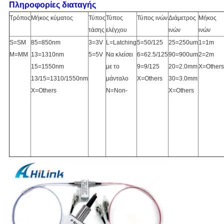
Πληροφορίες διαταγής
Τρόπος
Μήκος κύματος
Τύπος
Τύπος
Τύπος ινών
Διάμετρος
Μήκος
τάσης
ελέγχου
ινών
ινών
S=SM
85=850nm
3=3V
L=Latching
5=50/125
25=250um
1=1m
M=MM
13=1310nm
5=5V
Να κλείσει
6=62.5/125
90=900um
2=2m
15=1550nm
με το
9=9/125
20=2.0mm
X=Others
13/15=1310/1550nm
μάνταλο
X=Others
30=3.0mm
X=Others
N=Non-
X=Others