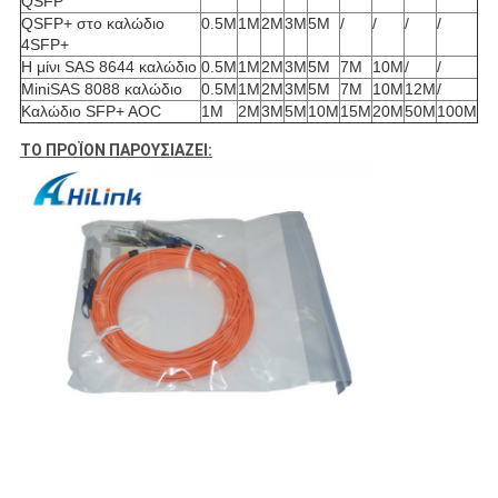
QSFP
QSFP+ στο καλώδιο
0.5M
1M
2M
3M
5M
/
/
/
/
4SFP+
Η μίνι SAS 8644 καλώδιο
0.5M
1M
2M
3M
5M
7M
10M
/
/
MiniSAS 8088 καλώδιο
0.5M
1M
2M
3M
5M
7M
10M
12M
/
Καλώδιο SFP+ AOC
1M
2M
3M
5M
10M
15M
20M
50M
100M
ΤΟ ΠΡΟΪΟΝ ΠΑΡΟΥΣΙΑΖΕΙ: