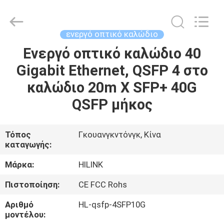
Shenzhen
HiLink
Technology
Co.,Ltd..
All
ενεργό οπτικό καλώδιο
Rights
Reserved.
Ενεργό οπτικό καλώδιο 40
ΣΠΊΤΙ
Gigabit Ethernet, QSFP 4 στο
ΠΡΟΪΌΝΤΑ
καλώδιο 20m Χ SFP+ 40G
QSFP μήκος
ΣΧΕΤΙΚΆ
ΜΕ
Τόπος
Γκουανγκντόνγκ, Κίνα
καταγωγής:
ΕΜΆΣ
Μάρκα:
HILINK
ΕΠΙΣΚΕΨΉ
Πιστοποίηση:
CE FCC Rohs
ΕΡΓΟΣΤΑΣΊΟΥ
Αριθμό
HL-qsfp-4SFP10G
μοντέλου: