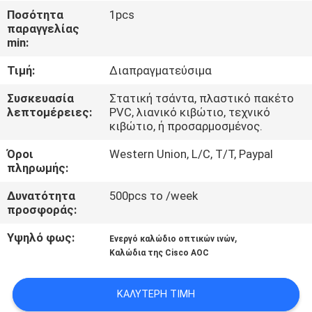
ΈΛΕΓΧΟΣ
Ποσότητα
1pcs
παραγγελίας
ΠΟΙΌΤΗΤΑΣ
min:
Τιμή:
Διαπραγματεύσιμα
ΕΠΙΚΟΙΝΩΝΉΣΤΕ
ΜΑΖΊ
Συσκευασία
Στατική τσάντα, πλαστικό πακέτο
λεπτομέρειες:
PVC, λιανικό κιβώτιο, τεχνικό
ΜΑΣ
κιβώτιο, ή προσαρμοσμένος.
Όροι
Western Union, L/C, T/T, Paypal
ΕΙΔΉΣΕΙΣ
πληρωμής:
Δυνατότητα
500pcs το /week
προσφοράς:
ΥΠΟΘΈΣΕΙΣ
Υψηλό φως:
,
Ενεργό καλώδιο οπτικών ινών
Καλώδια της Cisco AOC
ΖΗΤΉΣΤΕ
ΜΙΑ
ΚΑΛΎΤΕΡΗ ΤΙΜΉ
ΠΡΟΣΦΟΡΆ