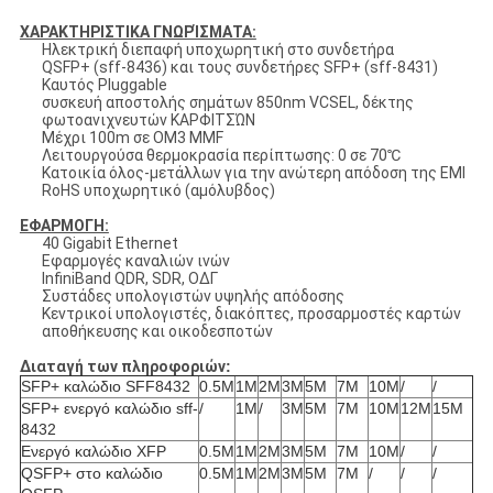
ΧΑΡΑΚΤΗΡΙΣΤΙΚΑ ΓΝΩΡΊΣΜΑΤΑ:
Ηλεκτρική διεπαφή υποχωρητική στο συνδετήρα
QSFP+ (sff-8436) και τους συνδετήρες SFP+ (sff-8431)
Καυτός Pluggable
συσκευή αποστολής σημάτων 850nm VCSEL, δέκτης
φωτοανιχνευτών ΚΑΡΦΙΤΣΏΝ
Μέχρι 100m σε OM3 MMF
Λειτουργούσα θερμοκρασία περίπτωσης: 0 σε 70℃
Κατοικία όλος-μετάλλων για την ανώτερη απόδοση της EMI
RoHS υποχωρητικό (αμόλυβδος)
ΕΦΑΡΜΟΓΗ:
40 Gigabit Ethernet
Εφαρμογές καναλιών ινών
InfiniBand QDR, SDR, ΟΔΓ
Συστάδες υπολογιστών υψηλής απόδοσης
Κεντρικοί υπολογιστές, διακόπτες, προσαρμοστές καρτών
αποθήκευσης και οικοδεσποτών
Διαταγή των πληροφοριών
:
SFP+ καλώδιο SFF8432
0.5M
1M
2M
3M
5M
7M
10M
/
/
SFP+ ενεργό καλώδιο sff-
/
1M
/
3M
5M
7M
10M
12M
15M
8432
Ενεργό καλώδιο XFP
0.5M
1M
2M
3M
5M
7M
10M
/
/
QSFP+ στο καλώδιο
0.5M
1M
2M
3M
5M
7M
/
/
/