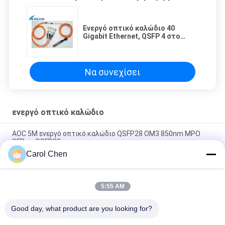
Ενεργό οπτικό καλώδιο 40
Gigabit Ethernet, QSFP 4 στο
καλώδιο 20m Χ SFP+ 40G QSFP
μήκος
Να συνεχίσει
ενεργό οπτικό καλώδιο
AOC 5M ενεργό οπτικό καλώδιο QSFP28 OM3 850nm MPO
SFP σε QSFP28
Carol Chen
40G AOC QSFP+ στο ενεργό AOC οπτικό καλώδιο 4SFP με το
κανάλι τέσσερα
5:55 AM
Ενεργός κατανάλωση ισχύος λιγότερο από 1W οπτικών
καλωδίων SFP28 25G AOC 3M
Good day, what product are you looking for?