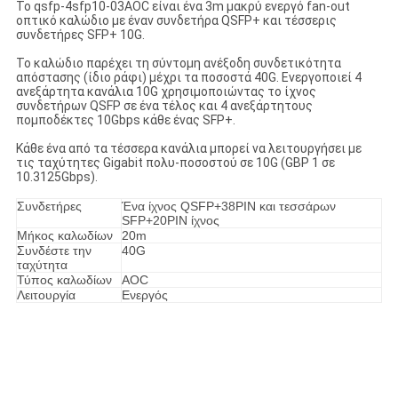
Το qsfp-4sfp10-03AOC είναι ένα 3m μακρύ ενεργό fan-out
οπτικό καλώδιο με έναν συνδετήρα QSFP+ και τέσσερις
συνδετήρες SFP+ 10G.
Το καλώδιο παρέχει τη σύντομη ανέξοδη συνδετικότητα
απόστασης (ίδιο ράφι) μέχρι τα ποσοστά 40G. Ενεργοποιεί 4
ανεξάρτητα κανάλια 10G χρησιμοποιώντας το ίχνος
συνδετήρων QSFP σε ένα τέλος και 4 ανεξάρτητους
πομποδέκτες 10Gbps κάθε ένας SFP+.
Κάθε ένα από τα τέσσερα κανάλια μπορεί να λειτουργήσει με
τις ταχύτητες Gigabit πολυ-ποσοστού σε 10G (GBP 1 σε
10.3125Gbps).
Συνδετήρες
Ένα ίχνος QSFP+38PIN και τεσσάρων
SFP+20PIN ίχνος
Μήκος καλωδίων
20m
Συνδέστε την
40G
ταχύτητα
Τύπος καλωδίων
AOC
Λειτουργία
Ενεργός