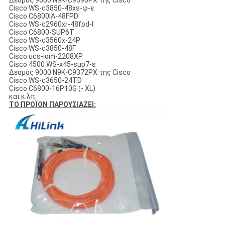
Δεσμός 9000 N9K-C9396PX της Cisco
Cisco WS-c3850-48xs-φ-ε
Cisco C6800IA-48FPD
Cisco WS-c2960xr-48fpd-Ι
Cisco C6800-SUP6T
Cisco WS-c3560x-24P
Cisco WS-c3850-48F
Cisco ucs-iom-2208XP
Cisco 4500 WS-x45-sup7-ε
Δεσμός 9000 N9K-C9372PX της Cisco
Cisco WS-c3650-24TD
Cisco C6800-16P10G (- XL)
και κ.λπ.
ΤΟ ΠΡΟΪΟΝ ΠΑΡΟΥΣΙΑΖΕΙ: