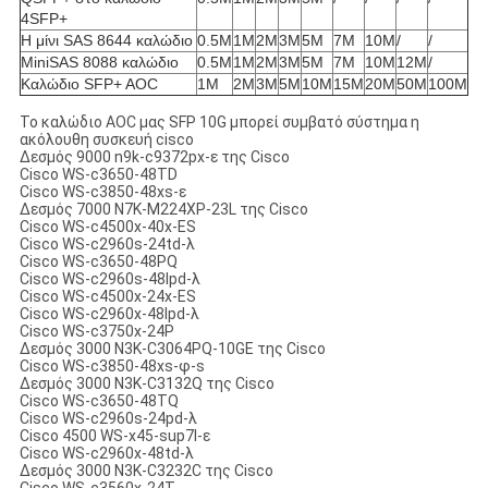
4SFP+
Η μίνι SAS 8644 καλώδιο
0.5M
1M
2M
3M
5M
7M
10M
/
/
MiniSAS 8088 καλώδιο
0.5M
1M
2M
3M
5M
7M
10M
12M
/
Καλώδιο SFP+ AOC
1M
2M
3M
5M
10M
15M
20M
50M
100M
Το καλώδιο AOC μας SFP 10G μπορεί συμβατό σύστημα η
ακόλουθη συσκευή cisco
Δεσμός 9000 n9k-c9372px-ε της Cisco
Cisco WS-c3650-48TD
Cisco WS-c3850-48xs-ε
Δεσμός 7000 N7K-M224XP-23L της Cisco
Cisco WS-c4500x-40x-ES
Cisco WS-c2960s-24td-λ
Cisco WS-c3650-48PQ
Cisco WS-c2960s-48lpd-λ
Cisco WS-c4500x-24x-ES
Cisco WS-c2960x-48lpd-λ
Cisco WS-c3750x-24P
Δεσμός 3000 N3K-C3064PQ-10GE της Cisco
Cisco WS-c3850-48xs-φ-s
Δεσμός 3000 N3K-C3132Q της Cisco
Cisco WS-c3650-48TQ
Cisco WS-c2960s-24pd-λ
Cisco 4500 WS-x45-sup7l-ε
Cisco WS-c2960x-48td-λ
Δεσμός 3000 N3K-C3232C της Cisco