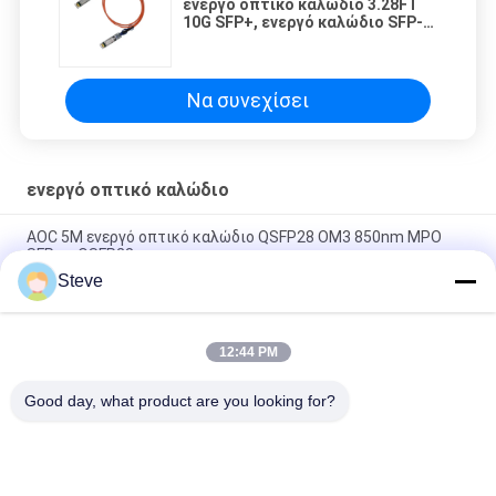
ενεργό οπτικό καλώδιο 3.28FT
10G SFP+, ενεργό καλώδιο SFP-
10g-AOC1M οπτικών ινών
Να συνεχίσει
ενεργό οπτικό καλώδιο
AOC 5M ενεργό οπτικό καλώδιο QSFP28 OM3 850nm MPO
SFP σε QSFP28
Steve
40G AOC QSFP+ στο ενεργό AOC οπτικό καλώδιο 4SFP με το
κανάλι τέσσερα
12:44 PM
Ενεργός κατανάλωση ισχύος λιγότερο από 1W οπτικών
καλωδίων SFP28 25G AOC 3M
Good day, what product are you looking for?
Λαϊκή κατηγορία
Όλα