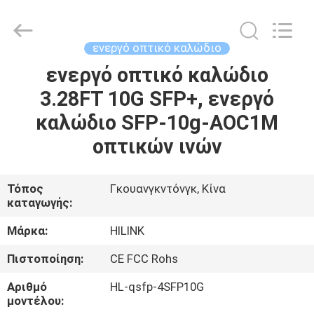
Shenzhen
HiLink
Technology
Co.,Ltd..
All
ενεργό οπτικό καλώδιο
Rights
Reserved.
ενεργό οπτικό καλώδιο
ΣΠΊΤΙ
3.28FT 10G SFP+, ενεργό
ΠΡΟΪΌΝΤΑ
καλώδιο SFP-10g-AOC1M
οπτικών ινών
ΣΧΕΤΙΚΆ
ΜΕ
Τόπος
Γκουανγκντόνγκ, Κίνα
καταγωγής:
ΕΜΆΣ
Μάρκα:
HILINK
ΕΠΙΣΚΕΨΉ
Πιστοποίηση:
CE FCC Rohs
ΕΡΓΟΣΤΑΣΊΟΥ
Αριθμό
HL-qsfp-4SFP10G
μοντέλου: