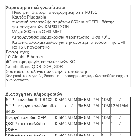
Χαρακτηριστικά γνωρίσματα
Ηλεκτρική διεπαφή υποχωρητική σε sff-8431
Καυτός Pluggable
συσκευή αποστολής σημάτων 850nm VCSEL, δέκτης
φωτοανιχνευτών ΚΑΡΦΙΤΣΏΝ
Μέχρι 300m σε OM3 MMF
Λειτουργούσα θερμοκρασία περίπτωσης: 0 σε 70℃
Κατοικία όλος-μετάλλων για την ανώτερη απόδοση της EMI
RoHS υποχωρητικό
Εφαρμογές
10 Gigabit Ethernet
4G και εφαρμογές καναλιών ινών 8G
1x InfiniBand QDR.DDR, SDR
Συστάδες υπολογιστών υψηλής απόδοσης
Κεντρικοί υπολογιστές, διακόπτες, προσαρμοστές καρτών αποθήκευσης και
οικοδεσποτών
Διαταγή των πληροφοριών
:
SFP+ καλώδιο SFF8432
0.5M
1M
2M
3M
5M
7M
10M
/
/
SFP+ ενεργό καλώδιο sff-
/
/
/
3M
5M
7M
10M
12M
15M
8432
Ενεργό καλώδιο XFP
0.5M
1M
2M
3M
5M
7M
10M
/
/
QSFP+ στο καλώδιο
0.5M
1M
2M
3M
5M
7M
/
/
/
QSFP
QSFP+ στο καλώδιο
0.5M
1M
2M
3M
5M
/
/
/
/