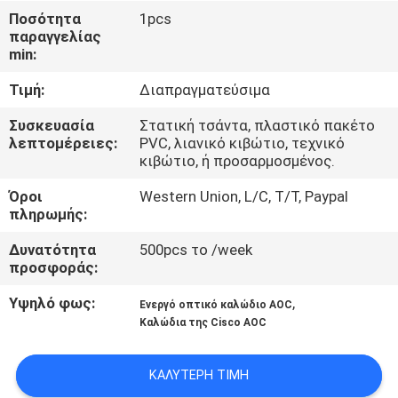
ΈΛΕΓΧΟΣ
Ποσότητα
1pcs
παραγγελίας
ΠΟΙΌΤΗΤΑΣ
min:
Τιμή:
Διαπραγματεύσιμα
ΕΠΙΚΟΙΝΩΝΉΣΤΕ
ΜΑΖΊ
Συσκευασία
Στατική τσάντα, πλαστικό πακέτο
λεπτομέρειες:
PVC, λιανικό κιβώτιο, τεχνικό
ΜΑΣ
κιβώτιο, ή προσαρμοσμένος.
Όροι
Western Union, L/C, T/T, Paypal
ΕΙΔΉΣΕΙΣ
πληρωμής:
Δυνατότητα
500pcs το /week
προσφοράς:
ΥΠΟΘΈΣΕΙΣ
Υψηλό φως:
,
Ενεργό οπτικό καλώδιο AOC
Καλώδια της Cisco AOC
ΖΗΤΉΣΤΕ
ΜΙΑ
ΚΑΛΎΤΕΡΗ ΤΙΜΉ
ΠΡΟΣΦΟΡΆ