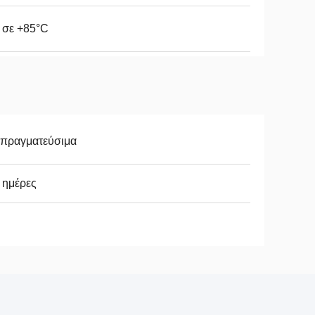
 σε +85°C
απραγματεύσιμα
 ημέρες