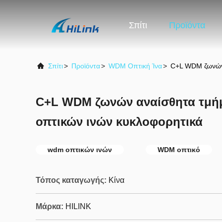
Σπίτι
Προϊόντα
Σπίτι
>
Προϊόντα
>
WDM Οπτική Ίνα
>
C+L WDM ζωνών 
C+L WDM ζωνών αναίσθητα τμή
οπτικών ινών κυκλοφορητικά
wdm οπτικών ινών
WDM οπτικό
Τόπος καταγωγής:
Κίνα
Μάρκα:
HILINK