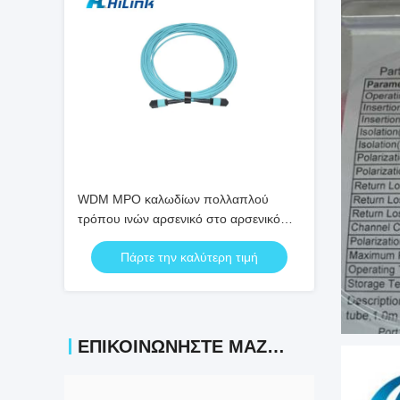
WDM MPO καλωδίων πολλαπλού
τρόπου ινών αρσενικό στο αρσενικό
σκοινί 24 πυρήνας OM4 10M
Πάρτε την καλύτερη τιμή
μπαλωμάτων MPO
ΕΠΙΚΟΙΝΩΝΉΣΤΕ ΜΑΖΊ ΜΑΣ