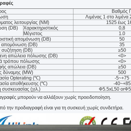
ραφές
ρος
Βαθμός 
φωση
Λιμένας 1 στο λιμένα 
ματος λειτουργίας (NM)
1525 έως 1
ση (DB)
Χαρακτηριστικός
0,8
Μέγιστος
1.0
ριστική απομόνωση (DB)
50
η απομόνωση (DB)
35
 συζήτηση (DB)
≥50
ενη απώλεια πόλωσης (DB)
<0>
ά τρόπου πόλωσης
<0>
φής απώλεια (DB)
≥50
ς δύναμης (MW)
500
σία Opterating (℃)
-5~+75
ασία αποθήκευσης (℃)
-40~+85
 συσκευασίας (χιλ.)
Φ5.5xL50 orΦ5
αγραφές μπορούν να αλλάξουν χωρίς προειδοποίηση.
ό την προδιαγραφή είναι για τη συσκευή χωρίς συνδετήρα.