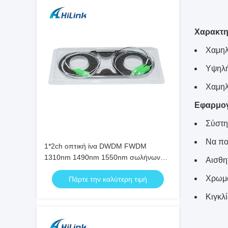
Χαρακτη
Χαμηλ
Υψηλή
Χαμηλ
Εφαρμο
Σύστ
Να πο
1*2ch οπτική ίνα DWDM FWDM
1310nm 1490nm 1550nm σωλήνων
Αισθη
CWDM χάλυβα
Χρωμα
Πάρτε την καλύτερη τιμή
Κιγκλ