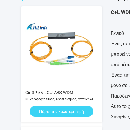
C+L WDM
Γενικό
Ένας οπτ
μπορεί ν
από μέσα 
Ένας τυπ
μόνο σε 
Cir-3P-55-LCU-ABS WDM
Παράδειγμ
κυκλοφορητικός εξοπλισμός οπτικών
ινών 3port LC/UPC SC/APC 1550nm
Αυτό το 
Πάρτε την καλύτερη τιμή
Συνήθως,