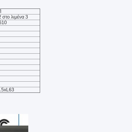
Π
2 στο λιμένα 3
610
.5xL63