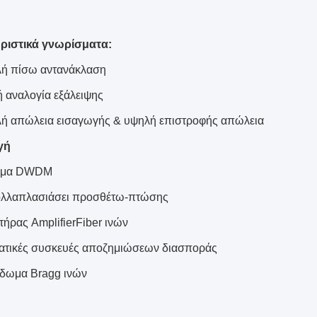
ριστικά γνωρίσματα:
ή πίσω αντανάκλαση
 αναλογία εξάλειψης
ή απώλεια εισαγωγής & υψηλή επιστροφής απώλεια
γή
ημα DWDM
λλαπλασιάσει προσθέτω-πτώσης
τήρας AmplifierFiber ινών
τικές συσκευές αποζημιώσεων διασποράς
ίδωμα Bragg ινών