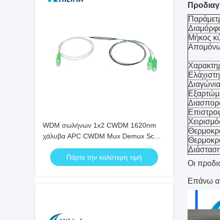
Προδιαγ
Παράμετ
Διαμόρ
Μήκος κύ
Απομόνω
Χαρακτη
Ελάχιστ
Διαγώνια
Εξαρτώμ
Διασπορ
Επιστρο
Χειρισμό
WDM σωλήνων 1x2 CWDM 1620nm
Θερμοκρα
χάλυβα APC CWDM Mux Demux Sc
Θερμοκρ
οπτικών ινών
Διάσταση
Πάρτε την καλύτερη τιμή
Οι προδι
Επάνω απ