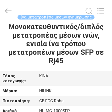
Shenzhen
HiLink
Technology
Co.,Ltd..
All
ίνα μετατροπέας μέσων ενημέρωσης
Rights
Reserved.
Μονοκατευθυντικός/διπλός
ΣΠΊΤΙ
μετατροπέας μέσων ινών,
ΠΡΟΪΌΝΤΑ
ενιαία ίνα τρόπου
μετατροπέων μέσων SFP σε
ΣΧΕΤΙΚΆ
Rj45
ΜΕ
ΕΜΆΣ
Τόπος
ΚΙΝΑ
καταγωγής:
ΕΠΙΣΚΕΨΉ
Μάρκα:
HILINK
ΕΡΓΟΣΤΑΣΊΟΥ
Πιστοποίηση:
CE FCC Rohs
Αριθμό
HL-MC-1000SFP