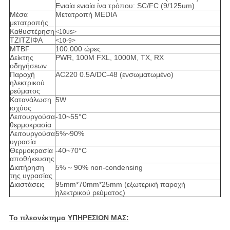
Ενιαία ενιαία ίνα τρόπου: SC/FC (9/125um)
Μέσα
Μετατροπή MEDIA
μετατροπής
Καθυστέρηση
<10us>
ΤΖΙΤΖΙΦΑ
<10-9>
MTBF
100.000 ώρες
Δείκτης
PWR, 100M FXL, 1000M, TX, RX
οδηγήσεων
Παροχή
AC220 0.5A/DC-48 (ενσωματωμένο)
ηλεκτρικού
ρεύματος
Κατανάλωση
5W
ισχύος
Λειτουργούσα
-10~55°C
θερμοκρασία
Λειτουργούσα
5%~90%
υγρασία
Θερμοκρασία
-40~70°C
αποθήκευσης
Διατήρηση
5% ~ 90% non-condensing
της υγρασίας
Διαστάσεις
95mm*70mm*25mm (εξωτερική παροχή
ηλεκτρικού ρεύματος)
Το πλεονέκτημα ΥΠΗΡΕΣΙΩΝ ΜΑΣ: