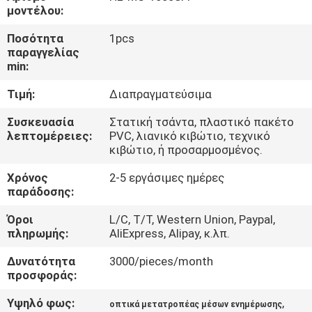
ΈΛΕΓΧΟΣ
μοντέλου:
ΠΟΙΌΤΗΤΑΣ
Ποσότητα
1pcs
παραγγελίας
min:
ΕΠΙΚΟΙΝΩΝΉΣΤΕ
Τιμή:
Διαπραγματεύσιμα
ΜΑΖΊ
ΜΑΣ
Συσκευασία
Στατική τσάντα, πλαστικό πακέτο
λεπτομέρειες:
PVC, λιανικό κιβώτιο, τεχνικό
κιβώτιο, ή προσαρμοσμένος.
ΕΙΔΉΣΕΙΣ
Χρόνος
2-5 εργάσιμες ημέρες
παράδοσης:
ΥΠΟΘΈΣΕΙΣ
Όροι
L/C, T/T, Western Union, Paypal,
πληρωμής:
AliExpress, Alipay, κ.λπ.
ΖΗΤΉΣΤΕ
Δυνατότητα
3000/pieces/month
προσφοράς:
ΜΙΑ
ΠΡΟΣΦΟΡΆ
Υψηλό φως:
,
οπτικά μετατροπέας μέσων ενημέρωσης