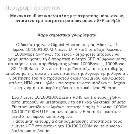
Περιγραφή προϊόντων
Μονοκατευθυντικός/διπλός μετατροπέας μέσων ινών,
ενιαία ίνα τρόπου μετατροπέων μέσων SFP σε Rj45
Χαρακτηριστικά γνωρίσματα
Ο διακόπτης ινών Gigabit Ethernet σειράς Hilink έχει 1
λιμένα 10/100/1000M λιμένες UTP και 1 υποδοχή λιμένων
1000Mbps SFP ινών (το τέλος - οι χρήστες μπορούν να
χρησιμοποιήσουν τη διαφορετική ενότητα SFP σύμφωνα με τις
απαιτήσεις του, παραδείγματος χάριν: 1000Base-τ, 1000Base-
SX, 1000Base-LX κ.λπ.). Το προϊόν κατέχεται της σταθερής
απόδοσης, της άριστης ποιότητας και της λογικής τιμής λόγω της
υιοθέτησης του πιό πρόσφατου ολοκληρωμένου κυκλώματος
από τις ΗΠΑ και υψηλός - ποιότητα των πομποδεκτών. Ισχύει
στη χρήση στα μικρά σχέδια της οπτικής ίνας Ethernet.
Ένα λιμένες 10/100/1000Base-τ RJ45 και 1 υποδοχή SFP,
αυτό μπορούν να μετατρέψουν τα οπτικός-ηλεκτρικά σήματα
Ethernet μεταξύ των λιμένων οπτικής ίνας λιμένων και 1000M
10/100/1000M UTP και των σημάτων Ethernet διακοπτών
μεταξύ του λιμένα και του λιμένα.
Η αυτόματη λειτουργία διαπραγμάτευσης υποστηρίζει τους
λιμένες UTP στο αυτοκίνητο 10/100/1000M και το σύνολο -
διπλό/ημιαμφίδρομο.