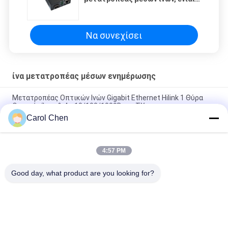
ίνα τρόπου μετατροπέων μέσων
SFP σε Rj45
Να συνεχίσει
ίνα μετατροπέας μέσων ενημέρωσης
Μετατροπέας Οπτικών Ινών Gigabit Ethernet Hilink 1 Θύρα
Οπτικής Ίνας & 4 x 10/100/1000Base TX
Carol Chen
Βιομηχανικός διακόπτης Ethernet Hilink 4 θυρών
10/100/1000BASE-TX+1000Base-FX
4:57 PM
BIDI WDM Μετατροπέας μέσων με μονοφυτική οπτική ίνα
10/100M 1310/1550nm 20km Οπτικό εξοπλισμό SFP
Good day, what product are you looking for?
Λαϊκή κατηγορία
Όλα
Οπτική Ενότητα 
Λειτουργική 