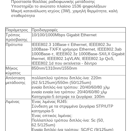
Προστασία θύελλας ραδιοφωνικής μετάδοσης
Υποστηρίζει το ανώτατο πλαίσιο 1536 ψηφιολέξεων
Μικρή κατανάλωση ισχύος (3W), χαμηλή θερμότητα, καλή
σταθερότητα
Παράμετρος
Προδιαγραφές
Τρόπος
10/100/1000Mbps Gigabit Ethernet
πρόσβασης
Πρότυπα
IEEE802.3 10Base-τ Ethernet, IEEE802.3u
100Base-TX/FX γρήγορο Ethernet, IEEE802.3ab
1000Base-τ, IEEE802.3z 1000Base-SX/LX Gigabit
thernet, IEEE802.1qVLAN, IEEE802.1p QoS,
IEEE802.1d που εκτείνεται - δέντρο
Μήκος
850nm/1310nm/1550nm
κύματος
Απόσταση
πολλαπλού τρόπου διπλός-ίνα: 220m
μετάδοσης
(62.5/125um)/550m (50/125um)
ενιαία διπλός-ίνα τρόπου: 20/40/60/80 χλμ
ενιαία ενιαία ίνα τρόπου: 20/40/60/80 χλμ
Κατηγορία-5 έστριψε τα ζευγάρια: 100m
Λιμένας
Ένας λιμένας RJ45:
Σύνδεση με τα στριμμένα ζευγάρια STP/UTP
κατηγορία-5
Ένας οπτικός λιμένας:
Πολλαπλού τρόπου διπλός-ίνα: Sc (50,
62.5/125um)
Ενιαία διπλός-ίνα τρόπου: SC/FC (9/125um)