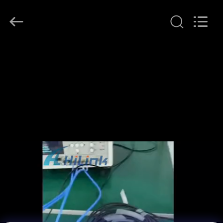
Shenzhen
HiLink
Technology
Co.,Ltd..
All
Rights
Reserved.
ΣΠΊΤΙ
ΠΡΟΪΌΝΤΑ
ΣΧΕΤΙΚΆ
ΜΕ
ΕΜΆΣ
ΕΠΙΣΚΕΨΉ
ΕΡΓΟΣΤΑΣΊΟΥ