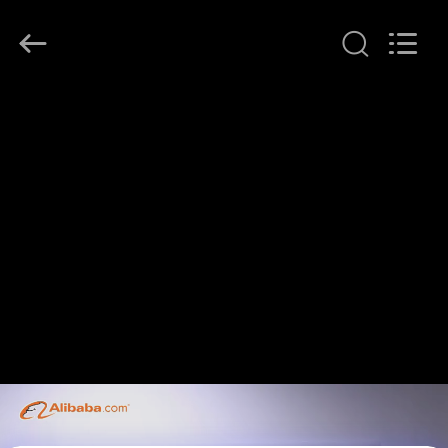
Shenzhen
HiLink
Technology
Co.,Ltd..
All
Rights
Reserved.
ΣΠΊΤΙ
ΠΡΟΪΌΝΤΑ
ΣΧΕΤΙΚΆ
ΜΕ
ΕΜΆΣ
ΕΠΙΣΚΕΨΉ
ΕΡΓΟΣΤΑΣΊΟΥ