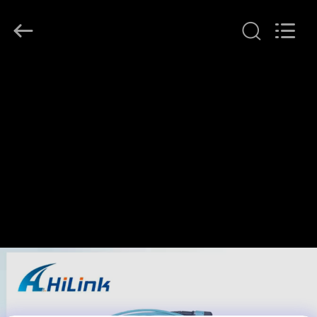
Shenzhen
HiLink
Technology
Co.,Ltd..
All
Rights
Reserved.
ΣΠΊΤΙ
ΠΡΟΪΌΝΤΑ
ΣΧΕΤΙΚΆ
ΜΕ
ΕΜΆΣ
ΕΠΙΣΚΕΨΉ
ΕΡΓΟΣΤΑΣΊΟΥ