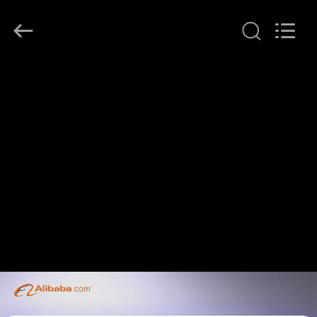
Shenzhen
HiLink
Technology
Co.,Ltd..
All
Rights
Reserved.
ΣΠΊΤΙ
ΠΡΟΪΌΝΤΑ
ΣΧΕΤΙΚΆ
ΜΕ
ΕΜΆΣ
ΕΠΙΣΚΕΨΉ
ΕΡΓΟΣΤΑΣΊΟΥ