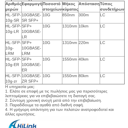
Αριθμός
Εφαρμογή
Ποσοστό
Μήκος
Απόσταση
Τύπος
μερών
στοιχείων
κύματος
συνδετήρων
HL-SFP-
10GBASE-
10G
850nm
300m
LC
10g-SR
SR SFP+
HL-SFP-
SFP+
10G
1310nm
10km
LC
10g-LR
10GBASE-
LR
HL-SFP-
SFP+
10G
1310nm
220m
LC
10g-
10GBASE-
LRM
LRM
HL-SFP-
SFP+
10G
1550nm
40km
LC
10g-ER
10GBASE-
ER
HL-SFP-
10GBASE-
10G
1550nm
80km
LC
10g-zr
ZR SFP+
Η υπηρεσία μας:
1. Ελάτε σε επαφή με τις πωλήσεις μας για περισσότερες
λεπτομέρειες για να επιβεβαιώσετε τη διαταγή σας.
2. Σύντομη χρονική ανοχή μετά από την επιβεβαίωση.
3. Παραδίδουμε τα αγαθά από διεθνή σαφή.
4. Η γρήγορη απάντηση για των πελατών ανατροφοδοτεί και
άλλες ερωτήσεις.