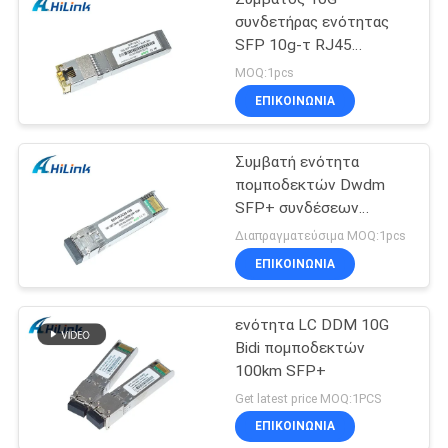
συνδετήρας ενότητας
SFP 10g-τ RJ45
πομποδεκτών χαλκού
MOQ:1pcs
SFP+ της Cisco
ΕΠΙΚΟΙΝΩΝΙΑ
Συμβατή ενότητα
πομποδεκτών Dwdm
SFP+ συνδέσεων
δύναμης της Cisco SFP
Διαπραγματεύσιμα MOQ:1pcs
10G 100KM 26db
ΕΠΙΚΟΙΝΩΝΙΑ
ενότητα LC DDM 10G
Bidi πομποδεκτών
100km SFP+
Get latest price MOQ:1PCS
ΕΠΙΚΟΙΝΩΝΙΑ