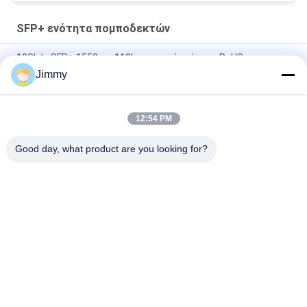
SFP+ ενότητα πομποδεκτών
10Gb/s SFP+ 1550nm 110km οπτική ενότητα RoHS
πομποδεκτών υποχωρητικό
Jimmy
25Gbps BIDI 40KM 1270/1310nm 40KM APD LC DOM
Transceiver 25G Ethernet Φύλακες οπτικών δέκτη
12:54 PM
25Gb/s SFP28 BIDI 60km 1295/1309nm LC DDM Transceiver
Good day, what product are you looking for?
Λαϊκή κατηγορία
Όλα
Οπτική Ενότητα 
Λειτουργική 
Πομποδεκτών
Μονάδα 
Πομποδέκτης SFP
SFP+ Ενότητα 
Ενότητα CWDM Mux 
Πομποδεκτών
Demux
X2 Ενότητα 
Dwdm Mux Demux