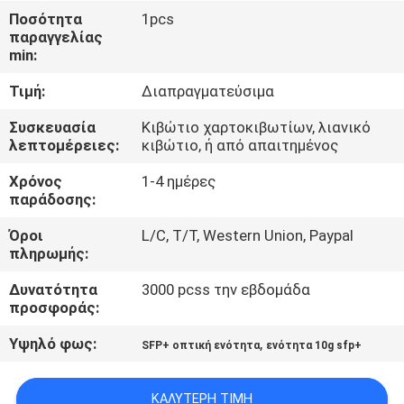
ΈΛΕΓΧΟΣ
Ποσότητα
1pcs
παραγγελίας
ΠΟΙΌΤΗΤΑΣ
min:
Τιμή:
Διαπραγματεύσιμα
ΕΠΙΚΟΙΝΩΝΉΣΤΕ
ΜΑΖΊ
Συσκευασία
Κιβώτιο χαρτοκιβωτίων, λιανικό
λεπτομέρειες:
κιβώτιο, ή από απαιτημένος
ΜΑΣ
Χρόνος
1-4 ημέρες
παράδοσης:
ΕΙΔΉΣΕΙΣ
Όροι
L/C, T/T, Western Union, Paypal
πληρωμής:
ΥΠΟΘΈΣΕΙΣ
Δυνατότητα
3000 pcss την εβδομάδα
προσφοράς:
ΖΗΤΉΣΤΕ
Υψηλό φως:
,
SFP+ οπτική ενότητα
ενότητα 10g sfp+
ΜΙΑ
ΠΡΟΣΦΟΡΆ
ΚΑΛΎΤΕΡΗ ΤΙΜΉ