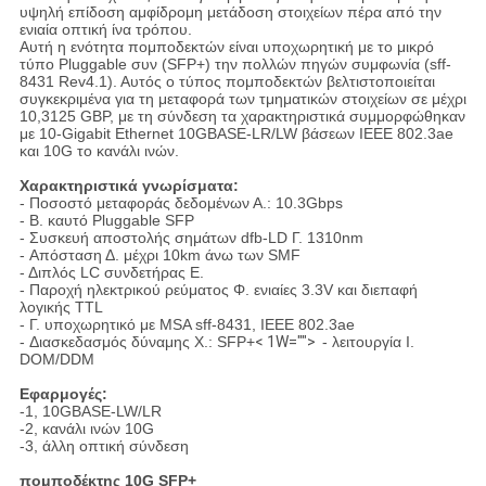
υψηλή επίδοση αμφίδρομη μετάδοση στοιχείων πέρα από την
ενιαία οπτική ίνα τρόπου.
Αυτή η ενότητα πομποδεκτών είναι υποχωρητική με το μικρό
τύπο Pluggable συν (SFP+) την πολλών πηγών συμφωνία (sff-
8431 Rev4.1). Αυτός ο τύπος πομποδεκτών βελτιστοποιείται
συγκεκριμένα για τη μεταφορά των τμηματικών στοιχείων σε μέχρι
10,3125 GBP, με τη σύνδεση τα χαρακτηριστικά συμμορφώθηκαν
με 10-Gigabit Ethernet 10GBASE-LR/LW βάσεων IEEE 802.3ae
και 10G το κανάλι ινών.
Χαρακτηριστικά γνωρίσματα:
- Ποσοστό μεταφοράς δεδομένων Α.: 10.3Gbps
- Β. καυτό Pluggable SFP
- Συσκευή αποστολής σημάτων dfb-LD Γ. 1310nm
- Απόσταση Δ. μέχρι 10km άνω των SMF
- Διπλός LC συνδετήρας Ε.
- Παροχή ηλεκτρικού ρεύματος Φ. ενιαίες 3.3V και διεπαφή
λογικής TTL
- Γ. υποχωρητικό με MSA sff-8431, IEEE 802.3ae
- Διασκεδασμός δύναμης Χ.: SFP+
< 1W="">
- λειτουργία Ι.
DOM/DDM
Εφαρμογές:
-1, 10GBASE-LW/LR
-2, κανάλι ινών 10G
-3, άλλη οπτική σύνδεση
πομποδέκτης 10G SFP+