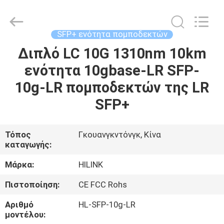
Shenzhen
HiLink
Technology
Co.,Ltd..
All
SFP+ ενότητα πομποδεκτών
Rights
Reserved.
Διπλό LC 10G 1310nm 10km
ΣΠΊΤΙ
ενότητα 10gbase-LR SFP-
ΠΡΟΪΌΝΤΑ
10g-LR πομποδεκτών της LR
SFP+
ΣΧΕΤΙΚΆ
ΜΕ
Τόπος
Γκουανγκντόνγκ, Κίνα
καταγωγής:
ΕΜΆΣ
Μάρκα:
HILINK
ΕΠΙΣΚΕΨΉ
Πιστοποίηση:
CE FCC Rohs
ΕΡΓΟΣΤΑΣΊΟΥ
Αριθμό
HL-SFP-10g-LR
μοντέλου: