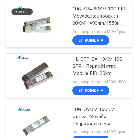
10G-ZR4-80KM 10G BIDI
82
Μονάδα πομποδέκτη
άμεσος συνδέστε
80KM 1490nm/1550nm
SFP+ STM-64 WDM
Διαπραγματεύσιμα MOQ:1pcs
το χάλκινο
8SFP+ SMF
ΕΠΙΚΟΙΝΩΝΙΑ
καλώδιο
HL-SFP-BX-10KM 10G
SFP+ Πομποδέκτης
Module BIDI 20km
102
1270nm 1330nm LC
Διαπραγματεύσιμα MOQ:1PCS
ενεργό οπτικό
Connector RoHS
ΕΠΙΚΟΙΝΩΝΙΑ
καλώδιο
10G DWDM 100KM
Οπτική Μονάδα
Πληροφορητή για
Μεταφορά Μακρινών
Διαπραγματεύσιμα MOQ:1pcs
Αποστάσεων 100GHz C