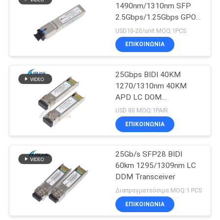
1490nm/1310nm SFP
2.5Gbps/1.25Gbps GPON
72
OLT GPON SFP OLT C+
USD10-20/unit MOQ:1PCS
ΕΠΙΚΟΙΝΩΝΙΑ
πομποδέκτης XFP
25Gbps BIDI 40KM
1270/1310nm 40KM
APD LC DOM
Transceiver 25G
USD 80 MOQ:1PAIR
Ethernet Φύλακες
ΕΠΙΚΟΙΝΩΝΙΑ
249
οπτικών δέκτη
QSFP+
25Gb/s SFP28 BIDI
60km 1295/1309nm LC
πομποδέκτης
DDM Transceiver
Διαπραγματεύσιμα MOQ:1 PCS
ΕΠΙΚΟΙΝΩΝΙΑ