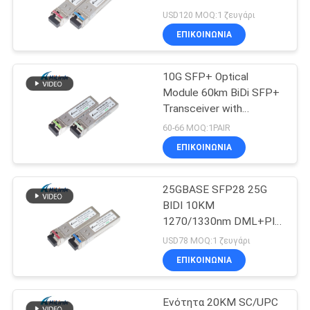
SFP28 Οπτική μονάδα
USD120 MOQ:1 ζευγάρι
DOM
SITEMAP
ΕΠΙΚΟΙΝΩΝΙΑ
64
10G SFP+ Optical
ΠΟΛΙΤΙΚΉ
dwdm mux demux
Module 60km BiDi SFP+
ΑΠΟΡΡΉΤΟΥ
Transceiver with
1270nm/1330nm
60-66 MOQ:1PAIR
Wavelength and DOM LC
ΕΠΙΚΟΙΝΩΝΙΑ
Connector
25GBASE SFP28 25G
23
BIDI 10KM
x2 ενότητα
1270/1330nm DML+PIN
LC Οπτική Μονάδα
USD78 MOQ:1 ζευγάρι
πομποδεκτών
Μεταβιβαστή DOM
ΕΠΙΚΟΙΝΩΝΙΑ
Ενότητα 20KM SC/UPC