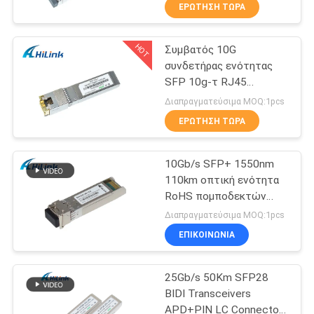
10G 100KM 26db
ΈΛΕΓΧΟΣ
ΕΡΏΤΗΣΗ ΤΏΡΑ
ΠΟΙΌΤΗΤΑΣ
HOT
Συμβατός 10G
238
συνδετήρας ενότητας
ΕΠΙΚΟΙΝΩΝΉΣΤΕ
SFP 10g-τ RJ45
SFP+ ενότητα
ΜΑΖΊ
πομποδεκτών χαλκού
Διαπραγματεύσιμα MOQ:1pcs
πομποδεκτών
SFP+ της Cisco
ΜΑΣ
ΕΡΏΤΗΣΗ ΤΏΡΑ
10Gb/s SFP+ 1550nm
ΕΙΔΉΣΕΙΣ
110km οπτική ενότητα
RoHS πομποδεκτών
77
ΥΠΟΘΈΣΕΙΣ
υποχωρητικό
Διαπραγματεύσιμα MOQ:1pcs
Ενότητα CWDM
ΕΠΙΚΟΙΝΩΝΙΑ
ΖΗΤΉΣΤΕ
Mux Demux
25Gb/s 50Km SFP28
ΜΙΑ
BIDI Transceivers
ΠΡΟΣΦΟΡΆ
APD+PIN LC Connector