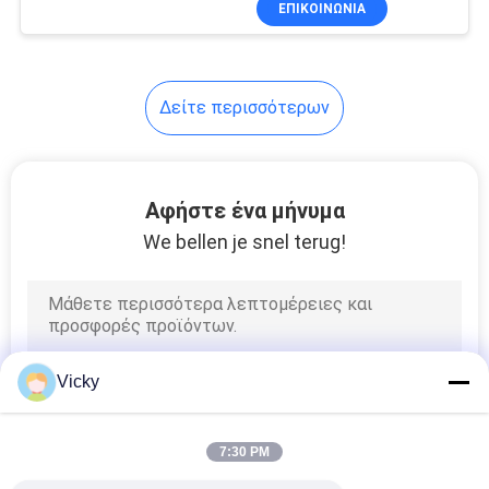
ΕΠΙΚΟΙΝΩΝΙΑ
55
Band Οπτική Μονάδα
ίνα μετατροπέας
μέσων ενημέρωσης
Δείτε περισσότερων
Αφήστε ένα μήνυμα
We bellen je snel terug!
34
Μηχανικός οπτικός
διακόπτης
Vicky
7:30 PM
39