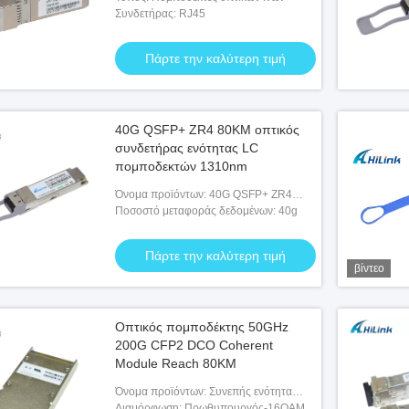
Συνδετήρας: RJ45
Πάρτε την καλύτερη τιμή
40G QSFP+ ZR4 80KM οπτικός
συνδετήρας ενότητας LC
πομποδεκτών 1310nm
D 400G SR8 OM3 70M
2KM 100GBASE Οπτική μονάδα δέκτη
Όνομα προϊόντων: 40G QSFP+ ZR4
ποδεκτών MMF SFP
80KM
Ποσοστό μεταφοράς δεδομένων: 40g
ην καλύτερη τιμή
Πάρτε την καλύτερη τιμή
Πάρτε την καλύτερη τιμή
βίντεο
Οπτικός πομποδέκτης 50GHz
200G CFP2 DCO Coherent
Module Reach 80KM
Όνομα προϊόντων: Συνεπής ενότητα
200G CFP2 DCO
Διαμόρφωση: Πρωθυπουργός-16QAM