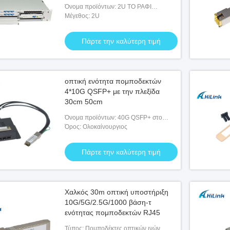
Όνομα προϊόντων: 2U ΤΟ ΡΑΦΙ
ΤΟΠΟΘΕΤΕΙ ΝΑΡΚΩΜΈΝΗ ΚΆΡΤΑ
Μέγεθος: 2U
ΕΝΙΣΧΥΤΏΝ ΙΝΏΝ 100G ΤΗΝ ΈΡΒΙΟ
Πάρτε την καλύτερη τιμή
οπτική ενότητα πομποδεκτών
4*10G QSFP+ με την πλεξίδα
30cm 50cm
Όνομα προϊόντων: 40G QSFP+ στο
κιβώτιο διαλυτικών χρώματος 4*10G
Όρος: Ολοκαίνουργιος
SFP+
Πάρτε την καλύτερη τιμή
Χαλκός 30m οπτική υποστήριξη
10G/5G/2.5G/1000 βάση-τ
ενότητας πομποδεκτών RJ45
Τύπος: Πομποδέκτες οπτικών ινών