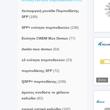
Οπτική ενότητα πομποδεκτών
(418)
Λειτουργική μονάδα Πομποδέκτης
SFP
(189)
SFP+ ενότητα πομποδεκτών
(238)
Ενότητα CWDM Mux Demux
(77)
dwdm mux demux
(64)
x2 ενότητα πομποδεκτών
(23)
πομποδέκτης XFP
(72)
βίντεο
QSFP+ πομποδέκτης
(249)
άμεσος συνδέστε το χάλκινο
καλώδιο
(82)
ενεργό οπτικό καλώδιο
(102)