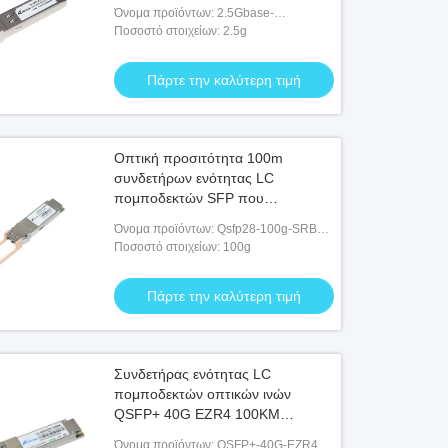
Όνομα προϊόντων: 2.5Gbase-
τ/1000base-T/100base-τ πομποδέκτης
Ποσοστό στοιχείων: 2.5g
χαλκού SFP
Πάρτε την καλύτερη τιμή
Οπτική προσιτότητα 100m
συνδετήρων ενότητας LC
πομποδεκτών SFP που
χρησιμοποιείται για FTTH
Όνομα προϊόντων: Qsfp28-100g-SRBD
850nm 100m
Ποσοστό στοιχείων: 100g
Πάρτε την καλύτερη τιμή
Συνδετήρας ενότητας LC
πομποδεκτών οπτικών ινών
QSFP+ 40G EZR4 100KM
1310nm
Όνομα προϊόντων: QSFP+-40G-EZR4