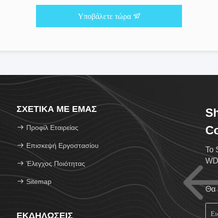
Υποβάλετε τώρα
ΣΧΕΤΙΚΆ ΜΕ ΕΜΆΣ
Sh
Προφίλ Εταιρείας
Co
Επισκεψή Εργοστασίου
Το 
WDM
Έλεγχος Ποιότητας
Sitemap
Θα 
ΕΚΔΗΛΏΣΕΙΣ