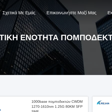
Σχετικά Με Εμάς
Επικοινωνήστε Μαζί Μας
Ε
ΤΙΚΉ ΕΝΌΤΗΤΑ ΠΟΜΠΟΔΕΚ
1000base πομποδεκτών CWDM
1270-1610nm 1.25G 80KM SFP
SMF