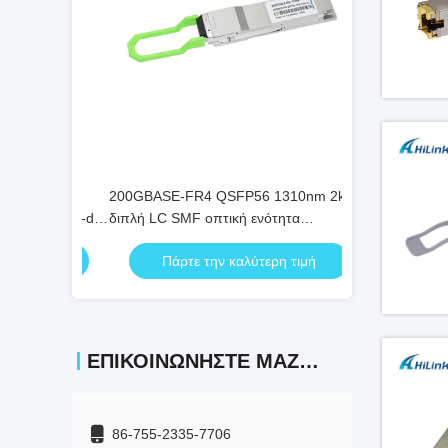
βίντεο
πτικό
200GBASE-FR4 QSFP56 1310nm 2km
Ενότητα QSFPD
ίων qsfp-dd
διπλή LC SMF οπτική ενότητα
OM4 100M πομ
πομποδεκτών DOM
 τιμή
Πάρτε την καλύτερη τιμή
Πάρτε τ
ΕΠΙΚΟΙΝΩΝΉΣΤΕ ΜΑΖΊ ΜΑΣ
86-755-2335-7706