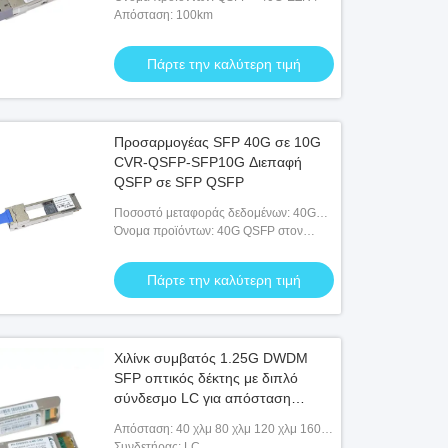
Απόσταση: 100km
Πάρτε την καλύτερη τιμή
Προσαρμογέας SFP 40G σε 10G
CVR-QSFP-SFP10G Διεπαφή
QSFP σε SFP QSFP
Ποσοστό μεταφοράς δεδομένων: 40G
έως 10G
Όνομα προϊόντων: 40G QSFP στον
προσαρμοστή 10G SFP
Πάρτε την καλύτερη τιμή
Χιλίνκ συμβατός 1.25G DWDM
SFP οπτικός δέκτης με διπλό
σύνδεσμο LC για απόσταση
40km/80km/120km/160km
Απόσταση: 40 χλμ 80 χλμ 120 χλμ 160
χλμ
Συνδετήρας: LC