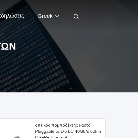
κδηλώσεις
Greek
ΤΏΝ
οπτικός πομποδέκτης καυτό
Pluggable διπλό LC 40Gb/s 60km
QSFP+ Ethernet