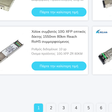
Πάρτε την καλύτερη τιμή
Χιλίνκ συμβατός 10G XFP οπτικός
δέκτης 1550nm 80km Reach
RoHS συμμορφούμενος
Ρυθμός δεδομένων: 10 γρ
Όνομα προϊόντος: 10G XFP ZR 80KM
Πάρτε την καλύτερη τιμή
1
2
3
4
5
6