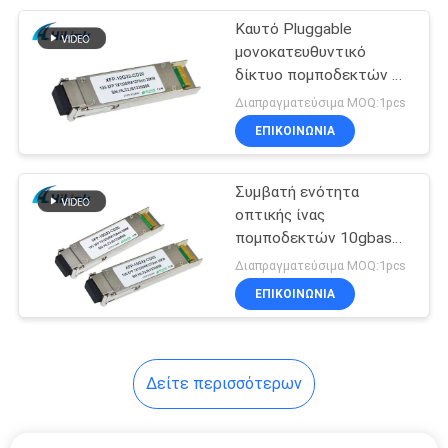
Καυτό Pluggable
82
μονοκατευθυντικό
άμεσος συνδέστε
δίκτυο πομποδεκτών LC
XFP, πομποδέκτης ινών
Διαπραγματεύσιμα MOQ:1pcs
το χάλκινο
10 Gigabit
ΕΠΙΚΟΙΝΩΝΙΑ
καλώδιο
Συμβατή ενότητα
οπτικής ίνας
πομποδεκτών 10gbase
102
LR XFP MikroTik 3 έτη
Διαπραγματεύσιμα MOQ:1pcs
ενεργό οπτικό
εξουσιοδότησης
ΕΠΙΚΟΙΝΩΝΙΑ
καλώδιο
Δείτε περισσότερων