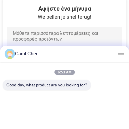
55
Αφήστε ένα μήνυμα
ίνα μετατροπέας
We bellen je snel terug!
μέσων ενημέρωσης
Carol Chen
34
6:53 AM
Μηχανικός οπτικός
Good day, what product are you looking for?
διακόπτης
Λαϊκή κατηγορία
Όλα
Οπτική Ενότητα 
Λειτουργική 
Πομποδεκτών
Μονάδα 
Πομποδέκτης SFP
39