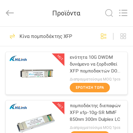
Shenzhen
HiLink
Technology
Προϊόντα
Co.,Ltd..
All
Rights
Reserved.
ΣΠΊΤΙ
418
Κίνα πομποδέκτης XFP
Οπτική ενότητα
ΠΡΟΪΌΝΤΑ
πομποδεκτών
HOT
ενότητα 10G DWDM
δυνάμενο να ξορδισθεί
ΣΧΕΤΙΚΆ
XFP πομποδεκτών DOM
ΜΕ
80km
Διαπραγματεύσιμα MOQ:1pcs
ΕΜΆΣ
ΕΡΏΤΗΣΗ ΤΏΡΑ
189
Λειτουργική
HOT
πομποδέκτης διεπαφών
ΕΠΙΣΚΕΨΉ
XFP xfp-10g-SR MMF
ΕΡΓΟΣΤΑΣΊΟΥ
μονάδα
850nm 300m Dulplex LC
Διαπραγματεύσιμα MOQ:1pcs
Πομποδέκτης SFP