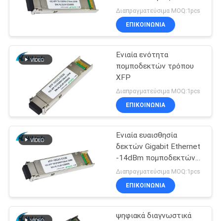
ιουνιπέρων XFP 10G LR
Διαπραγματεύσιμα MOQ:1pcs
FC
SITEMAP
ΕΠΙΚΟΙΝΩΝΙΑ
64
Ενιαία ενότητα
ΠΟΛΙΤΙΚΉ
dwdm mux demux
πομποδεκτών τρόπου
ΑΠΟΡΡΉΤΟΥ
XFP
Διαπραγματεύσιμα MOQ:1pcs
ΕΠΙΚΟΙΝΩΝΙΑ
Ενιαία ευαισθησία
23
δεκτών Gigabit Ethernet
x2 ενότητα
-14dBm πομποδεκτών
ενότητας XFP οπτική
Διαπραγματεύσιμα MOQ:1pcs
πομποδεκτών
ΕΠΙΚΟΙΝΩΝΙΑ
ψηφιακά διαγνωστικά