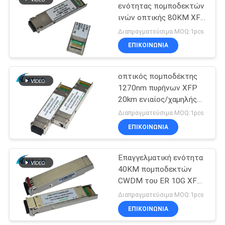
ενότητας πομποδεκτών
ινών οπτικής 80KM XFP
72
που ελέγχουν το xfp-
Διαπραγματεύσιμα MOQ:1pcs
10g-zr
ΕΠΙΚΟΙΝΩΝΙΑ
πομποδέκτης XFP
οπτικός πομποδέκτης
1270nm πυρήνων XFP
20km ενιαίος/χαμηλής
ισχύος διασκεδασμός
Διαπραγματεύσιμα MOQ:1pcs
1330nm
ΕΠΙΚΟΙΝΩΝΙΑ
249
QSFP+
Επαγγελματική ενότητα
40KM πομποδεκτών
πομποδέκτης
CWDM του ER 10G XFP
ντούμπλεξ 1490nm LC
Διαπραγματεύσιμα MOQ:1pcs
με DDM
ΕΠΙΚΟΙΝΩΝΙΑ