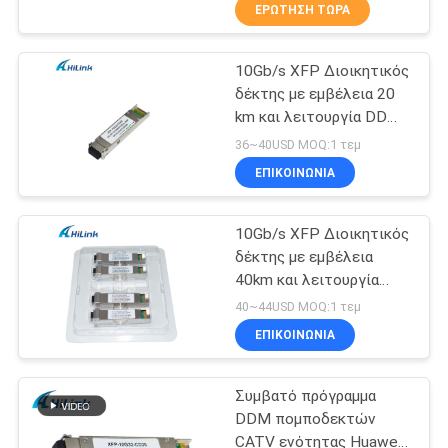
ΈΛΕΓΧΟΣ
ΕΡΏΤΗΣΗ ΤΏΡΑ
ΠΟΙΌΤΗΤΑΣ
10Gb/s XFP Διοικητικός
238
δέκτης με εμβέλεια 20
ΕΠΙΚΟΙΝΩΝΉΣΤΕ
km και λειτουργία DDM
SFP+ ενότητα
ΜΑΖΊ
για εφαρμογές Ethernet
36~40USD MOQ:1 τεμ
πομποδεκτών
10G
ΜΑΣ
ΕΠΙΚΟΙΝΩΝΙΑ
10Gb/s XFP Διοικητικός
ΕΙΔΉΣΕΙΣ
δέκτης με εμβέλεια
40km και λειτουργία
77
ΥΠΟΘΈΣΕΙΣ
DDM για μεταφορά
40~44USD MOQ:1 τεμ
δεδομένων υψηλής
Ενότητα CWDM
ΕΠΙΚΟΙΝΩΝΙΑ
ταχύτητας
ΖΗΤΉΣΤΕ
Mux Demux
Συμβατό πρόγραμμα
ΜΙΑ
DDM πομποδεκτών
ΠΡΟΣΦΟΡΆ
CATV ενότητας Huawei/