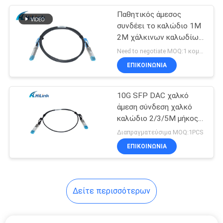
Παθητικός άμεσος
82
συνδέει το καλώδιο 1M
άμεσος συνδέστε
2M χάλκινων καλωδίων
DAC 25G SFP28 30AWG
Need to negotiate MOQ:1 κομμάτια
το χάλκινο
SFP+
ΕΠΙΚΟΙΝΩΝΙΑ
καλώδιο
10G SFP DAC χαλκό
άμεση σύνδεση χαλκό
καλώδιο 2/3/5M μήκος
102
SFP καλώδιο
Διαπραγματεύσιμα MOQ:1PCS
ενεργό οπτικό
ΕΠΙΚΟΙΝΩΝΙΑ
καλώδιο
Δείτε περισσότερων