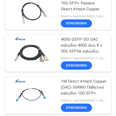
10G SFP+ Passive
Direct Attach Copper
72
Twinax DAC Cable
Need to negotiate MOQ:1 pieces
ΕΠΙΚΟΙΝΩΝΙΑ
πομποδέκτης XFP
400G QSFP-DD DAC
καλώδιο 400G έως 8 x
50G SFP56 καλώδιο
διακοπής
Need to negotiate MOQ:1 τεμάχιο
ΕΠΙΚΟΙΝΩΝΙΑ
249
QSFP+
1M Direct Attach Copper
(DAC) 30AWG Παθητικό
πομποδέκτης
καλώδιο 10G SFP+
Twinax Οπτικό
Need to negotiate MOQ:1 τεμάχιο
εξοπλισμό ινών
ΕΠΙΚΟΙΝΩΝΙΑ