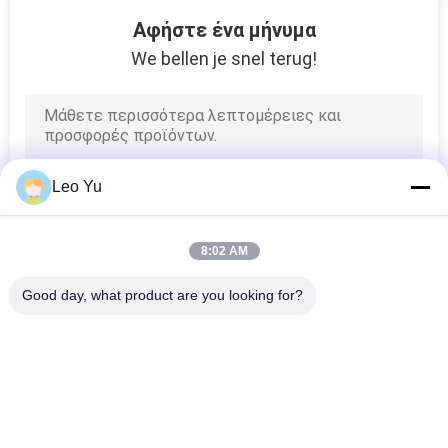
55
Αφήστε ένα μήνυμα
ίνα μετατροπέας
We bellen je snel terug!
μέσων ενημέρωσης
Leo Yu
34
8:02 AM
Μηχανικός οπτικός
Good day, what product are you looking for?
διακόπτης
Λαϊκή κατηγορία
Όλα
Οπτική Ενότητα 
Λειτουργική 
Πομποδεκτών
Μονάδα 
Πομποδέκτης SFP
39