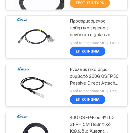
μήκους 1m 3m
ΈΛΕΓΧΟΣ
ΕΡΏΤΗΣΗ ΤΏΡΑ
ΠΟΙΌΤΗΤΑΣ
Προσαρμοσμένος
238
παθητικός άμεσος
ΕΠΙΚΟΙΝΩΝΉΣΤΕ
συνδέει το χάλκινο
SFP+ ενότητα
ΜΑΖΊ
καλώδιο 40G QSFP+ με
Need to negotiate MOQ:1 κομμάτια
πομποδεκτών
4x10G SFP+
ΜΑΣ
ΕΠΙΚΟΙΝΩΝΙΑ
Εναλλακτικό σήμα
ΕΙΔΉΣΕΙΣ
συμβατό 200G QSFP56
Passive Direct Attach
77
ΥΠΟΘΈΣΕΙΣ
Copper Twinax Cable 2M
Need to negotiate MOQ:1 τεμάχια
PVC QSFP56 200G DAC
Ενότητα CWDM
ΕΠΙΚΟΙΝΩΝΙΑ
Cable
ΖΗΤΉΣΤΕ
Mux Demux
40G QSFP+ σε 4*10G
ΜΙΑ
SFP+ 5M Παθητικό
ΠΡΟΣΦΟΡΆ
Καλώδιο Άμεσης