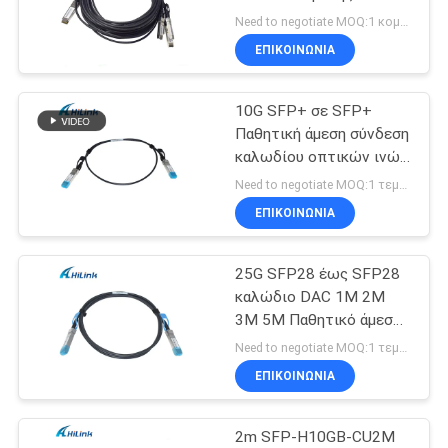
Σύνδεσης Χαλκού (DAC)
Need to negotiate MOQ:1 κομμάτια
για Κέντρα Δεδομένων
SITEMAP
ΕΠΙΚΟΙΝΩΝΙΑ
Ethernet 10G/40Gigabit
64
10G SFP+ σε SFP+
ΠΟΛΙΤΙΚΉ
dwdm mux demux
Παθητική άμεση σύνδεση
ΑΠΟΡΡΉΤΟΥ
καλωδίου οπτικών ινών
DAC 1M 10G καλωδίου
Need to negotiate MOQ:1 τεμάχιο
DAC
ΕΠΙΚΟΙΝΩΝΙΑ
25G SFP28 έως SFP28
23
καλώδιο DAC 1M 2M
x2 ενότητα
3M 5M Παθητικό άμεσο
συνδέσιμο καλώδιο
Need to negotiate MOQ:1 τεμάχιο
πομποδεκτών
χαλκού Twinax
ΕΠΙΚΟΙΝΩΝΙΑ
2m SFP-H10GB-CU2M