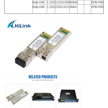
Bsfp-U80
1.25G
1310/1550
80KM
DFB+PIN
Bsfp-D80
1.25G
15501310
80km
DFB+PIN