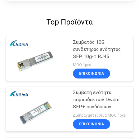
Top Προϊόντα
Συμβατός 10G
συνδετήρας ενότητας
SFP 10g-τ RJ45
πομποδεκτών χαλκού
MOQ:1pcs
SFP+ της Cisco
ΕΠΙΚΟΙΝΩΝΙΑ
Συμβατή ενότητα
πομποδεκτών Dwdm
SFP+ συνδέσεων
δύναμης της Cisco SFP
Διαπραγματεύσιμα MOQ:1pcs
10G 100KM 26db
ΕΠΙΚΟΙΝΩΝΙΑ