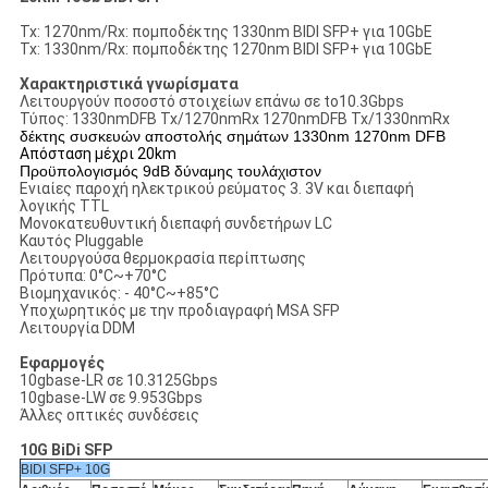
Tx: 1270nm/Rx: πομποδέκτης 1330nm BIDI SFP+ για 10GbE
Tx: 1330nm/Rx: πομποδέκτης 1270nm BIDI SFP+ για 10GbE
Χαρακτηριστικά γνωρίσματα
Λειτουργούν ποσοστό στοιχείων επάνω σε to10.3Gbps
Τύπος: 1330nmDFB Tx/1270nmRx 1270nmDFB Tx/1330nmRx
δέκτης συσκευών αποστολής σημάτων 1330nm 1270nm DFB
Απόσταση μέχρι 20km
Προϋπολογισμός 9dB δύναμης τουλάχιστον
Ενιαίες παροχή ηλεκτρικού ρεύματος 3. 3V και διεπαφή
λογικής TTL
Μονοκατευθυντική διεπαφή συνδετήρων LC
Καυτός Pluggable
Λειτουργούσα θερμοκρασία περίπτωσης
Πρότυπα: 0°C~+70°C
Βιομηχανικός: - 40°C~+85°C
Υποχωρητικός με την προδιαγραφή MSA SFP
Λειτουργία DDM
Εφαρμογές
10gbase-LR σε 10.3125Gbps
10gbase-LW σε 9.953Gbps
Άλλες οπτικές συνδέσεις
10G BiDi SFP
BIDI SFP+ 10G