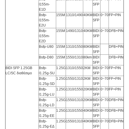
l155m-
SFP
E1D
Bsfp-
155M
1310/1490
40KM
BIDI
0~70
FP+PIN
l155m-
SFP
E2U
Bsfp-
155M
1490/1310
40KM
BIDI
0~70
DFB+PIN
l155m-
SFP
E2D
Bsfp-U80
155M
1310/1550
80KM
BIDI
DFB+PIN
SFP
Bsfp-D80
155M
1550/1310
80km
BIDI
DFB+PIN
SFP
BIDI SFP 1.25GB
Bsfp-
1.25G
1310/1550
2KM
BIDI
0~70
FP+PIN
LC/SC διαθέσιμο
l1.25g-SU
SFP
Bsfp-
1.25G
1550/1310
2KM
BIDI
0~70
FP+PIN
l1.25g-SD
SFP
Bsfp-
1.25G
1310/1550
20KM
BIDI
0~70
FP+PIN
l1.25g-LU
SFP
Bsfp-
1.25G
1550/1310
20KM
BIDI
0~70
DFB+PIN
l1.25g-LD
SFP
Bsfp-
1.25G
1310/1550
40KM
BIDI
0~70
DFB+PIN
l1.25g-ΕΕ
SFP
Bsfp-
1.25G
1550/1310
40KM
BIDI
0~70
DFB+PIN
l1.25g-ΕΔ
SFP