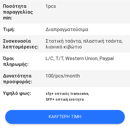
ΈΛΕΓΧΟΣ
Ποσότητα
1pcs
παραγγελίας
ΠΟΙΌΤΗΤΑΣ
min:
Τιμή:
Διαπραγματεύσιμα
ΕΠΙΚΟΙΝΩΝΉΣΤΕ
ΜΑΖΊ
Συσκευασία
Στατική τσάντα, πλαστική τσάντα,
λεπτομέρειες:
λιανικό κιβώτιο
ΜΑΣ
Όροι
L/C, T/T, Western Union, Paypal
πληρωμής:
ΕΙΔΉΣΕΙΣ
Δυνατότητα
100/pcs/month
προσφοράς:
ΥΠΟΘΈΣΕΙΣ
Υψηλό φως:
,
sfp+ οπτικός transceive
SFP+ οπτική ενότητα
ΖΗΤΉΣΤΕ
ΜΙΑ
ΚΑΛΎΤΕΡΗ ΤΙΜΉ
ΠΡΟΣΦΟΡΆ