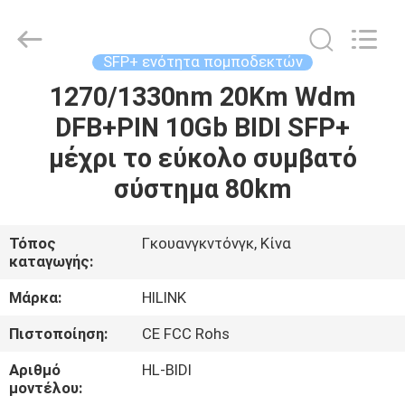
Shenzhen
HiLink
Technology
Co.,Ltd..
All
SFP+ ενότητα πομποδεκτών
Rights
Reserved.
1270/1330nm 20Km Wdm
ΣΠΊΤΙ
DFB+PIN 10Gb BIDI SFP+
ΠΡΟΪΌΝΤΑ
μέχρι το εύκολο συμβατό
σύστημα 80km
ΣΧΕΤΙΚΆ
ΜΕ
Τόπος
Γκουανγκντόνγκ, Κίνα
καταγωγής:
ΕΜΆΣ
Μάρκα:
HILINK
ΕΠΙΣΚΕΨΉ
Πιστοποίηση:
CE FCC Rohs
ΕΡΓΟΣΤΑΣΊΟΥ
Αριθμό
HL-BIDI
μοντέλου: