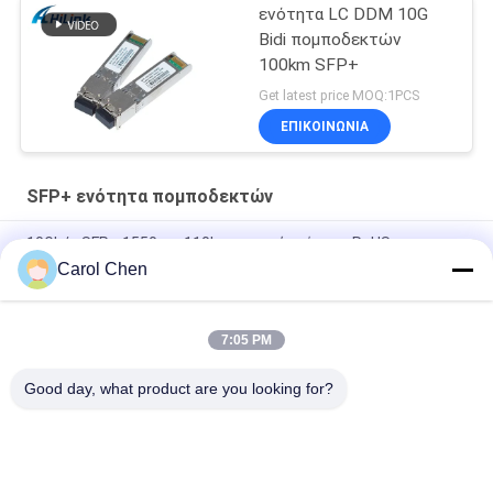
ενότητα LC DDM 10G
Bidi πομποδεκτών
100km SFP+
Get latest price MOQ:1PCS
ΕΠΙΚΟΙΝΩΝΙΑ
SFP+ ενότητα πομποδεκτών
10Gb/s SFP+ 1550nm 110km οπτική ενότητα RoHS
πομποδεκτών υποχωρητικό
Carol Chen
25Gbps BIDI 40KM 1270/1310nm 40KM APD LC DOM
Transceiver 25G Ethernet Φύλακες οπτικών δέκτη
7:05 PM
25Gb/s SFP28 BIDI 60km 1295/1309nm LC DDM Transceiver
Good day, what product are you looking for?
Λαϊκή κατηγορία
Όλα