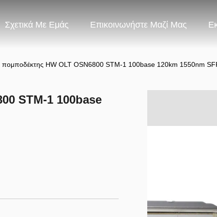
Σχετικά Με Εμάς
Επικοινωνήστε Μαζί Μας
Ε
 πομποδέκτης HW OLT OSN6800 STM-1 100base 120km 1550nm SF
00 STM-1 100base