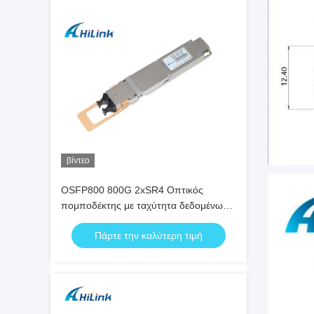
βίντεο
OSFP800 800G 2xSR4 Οπτικός
πομποδέκτης με ταχύτητα δεδομένων
800Gb/s, μετάδοση 100m και
Πάρτε την καλύτερη τιμή
κατανάλωση ενέργειας 15W