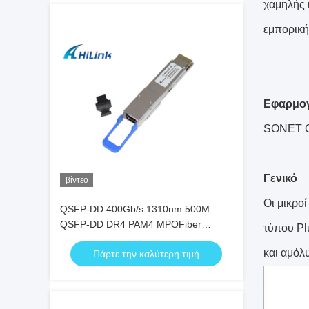
χαμηλής 
εμπορική
Εφαρμο
SONET O
Γενικό
βίντεο
Οι μικρο
QSFP-DD 400Gb/s 1310nm 500M
QSFP-DD DR4 PAM4 MPOFiber
τύπου Pl
οπτικός δέκτης
και αμόλ
Πάρτε την καλύτερη τιμή