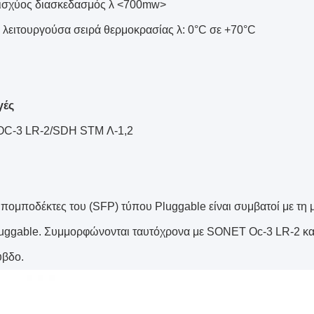
ισχύος διασκεδασμός λ <700mw>
 λειτουργούσα σειρά θερμοκρασίας λ: 0°C σε +70°C
γές
C-3 LR-2/SDH STM Λ-1,2
ί πομποδέκτες του (SFP) τύπου Pluggable είναι συμβατοί με 
uggable. Συμμορφώνονται ταυτόχρονα με SONET Oc-3 LR-2 κα
υβδο.