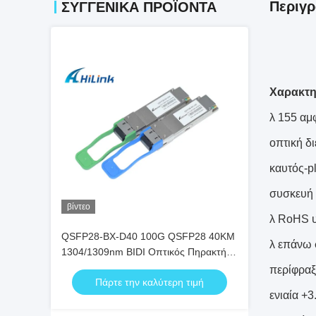
Περιγρ
ΣΥΓΓΕΝΙΚΆ ΠΡΟΪΌΝΤΑ
Χαρακτη
λ 155 αμ
οπτική δ
καυτός-p
συσκευή 
βίντεο
λ RoHS υ
QSFP28-BX-D40 100G QSFP28 40KM
λ επάνω 
1304/1309nm BIDI Οπτικός Πηρακτής
EML+APD Πηρακτής SFP
περίφραξ
Πάρτε την καλύτερη τιμή
ενιαία +