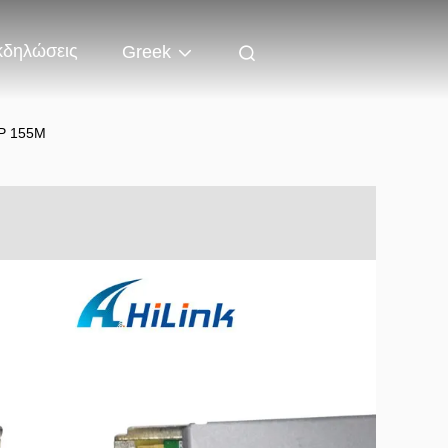
κδηλώσεις
Greek
P 155M