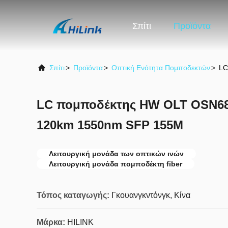
Σπίτι
Προϊόντα
Σπίτι
>
Προϊόντα
>
Οπτική Ενότητα Πομποδεκτών
>
LC
LC πομποδέκτης HW OLT OSN68
120km 1550nm SFP 155M
Λειτουργική μονάδα των οπτικών ινών
Λειτουργική μονάδα πομποδέκτη fiber
Τόπος καταγωγής:
Γκουανγκντόνγκ, Κίνα
Μάρκα:
HILINK