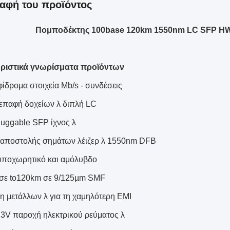
αφή του προϊόντος
Πομποδέκτης 100base 120km 1550nm LC SFP H
ριστικά γνωρίσματα προϊόντων
φίδρομα στοιχεία Mb/s - συνδέσεις
ιεπαφή δοχείων λ διπλή LC
luggable SFP ίχνος λ
αποστολής σημάτων λέιζερ λ 1550nm DFB
ποχωρητικό και αμόλυβδο
σε to120km σε 9/125µm SMF
η μετάλλων λ για τη χαμηλότερη EMI
3.3V παροχή ηλεκτρικού ρεύματος λ