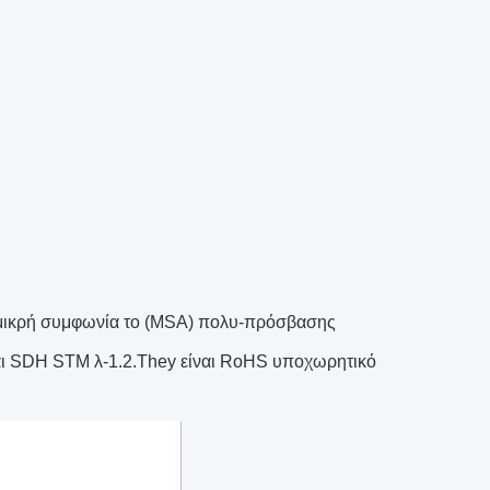
τη μικρή συμφωνία το (MSA) πολυ-πρόσβασης
ι SDH STM λ-1.2.They είναι RoHS υποχωρητικό