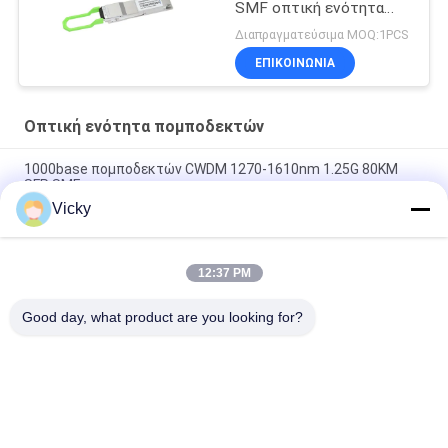
SMF οπτική ενότητα
πομποδεκτών DOM
Διαπραγματεύσιμα MOQ:1PCS
ΕΠΙΚΟΙΝΩΝΙΑ
Οπτική ενότητα πομποδεκτών
1000base πομποδεκτών CWDM 1270-1610nm 1.25G 80KM
SFP SMF
Vicky
οπτικός πομποδέκτης καυτό Pluggable διπλό LC 40Gb/s
60km QSFP+ Ethernet
12:37 PM
Οπτικές ενότητες Hilink 100G QSFP28 SR4 100M FTTX
πομποδεκτών συνδετήρων MPO
Good day, what product are you looking for?
Λαϊκή κατηγορία
Όλα
Οπτική Ενότητα 
Λειτουργική 
Πομποδεκτών
Μονάδα 