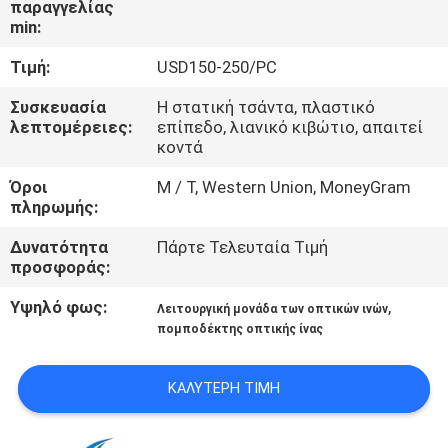
παραγγελίας
ΈΛΕΓΧΟΣ
min:
ΠΟΙΌΤΗΤΑΣ
Τιμή:
USD150-250/PC
ΕΠΙΚΟΙΝΩΝΉΣΤΕ
Συσκευασία
Η στατική τσάντα, πλαστικό
λεπτομέρειες:
επίπεδο, λιανικό κιβώτιο, απαιτεί
ΜΑΖΊ
κοντά
ΜΑΣ
Όροι
Μ / Τ, Western Union, MoneyGram
πληρωμής:
ΕΙΔΉΣΕΙΣ
Δυνατότητα
Πάρτε Τελευταία Τιμή
προσφοράς:
ΥΠΟΘΈΣΕΙΣ
Υψηλό φως:
,
Λειτουργική μονάδα των οπτικών ινών
πομποδέκτης οπτικής ίνας
ΖΗΤΉΣΤΕ
ΚΑΛΎΤΕΡΗ ΤΙΜΉ
ΜΙΑ
ΠΡΟΣΦΟΡΆ