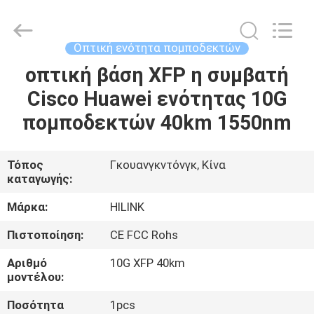
Shenzhen
HiLink
Technology
Co.,Ltd..
All
Οπτική ενότητα πομποδεκτών
Rights
Reserved.
οπτική βάση XFP η συμβατή
ΣΠΊΤΙ
Cisco Huawei ενότητας 10G
ΠΡΟΪΌΝΤΑ
πομποδεκτών 40km 1550nm
ΣΧΕΤΙΚΆ
Τόπος
Γκουανγκντόνγκ, Κίνα
καταγωγής:
ΜΕ
ΕΜΆΣ
Μάρκα:
HILINK
Πιστοποίηση:
CE FCC Rohs
ΕΠΙΣΚΕΨΉ
Αριθμό
10G XFP 40km
ΕΡΓΟΣΤΑΣΊΟΥ
μοντέλου:
Ποσότητα
1pcs