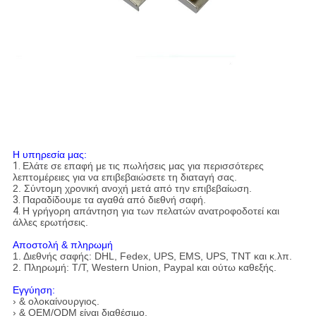
Η υπηρεσία μας:
1.
Ελάτε σε επαφή με τις πωλήσεις μας για περισσότερες
λεπτομέρειες για να επιβεβαιώσετε τη διαταγή σας.
2. Σύντομη χρονική ανοχή μετά από την επιβεβαίωση.
3.
Παραδίδουμε τα αγαθά από διεθνή σαφή.
4.
Η γρήγορη απάντηση για των πελατών ανατροφοδοτεί και
άλλες ερωτήσεις.
Αποστολή & πληρωμή
1. Διεθνής σαφής: DHL, Fedex, UPS, EMS, UPS, TNT και κ.λπ.
2. Πληρωμή: T/T, Western Union, Paypal και ούτω καθεξής.
Εγγύηση:
› & ολοκαίνουργιος.
› & OEM/ODM είναι διαθέσιμο.