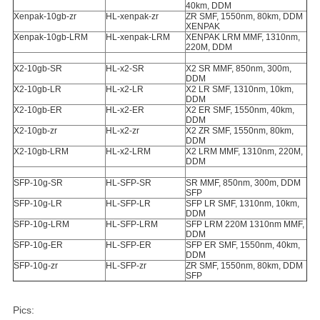
40km, DDM
Xenpak-10gb-zr
HL-xenpak-zr
ZR SMF, 1550nm, 80km, DDM
XENPAK
Xenpak-10gb-LRM
HL-xenpak-LRM
XENPAK LRM MMF, 1310nm,
220M, DDM
X2-10gb-SR
HL-x2-SR
X2 SR MMF, 850nm, 300m,
DDM
X2-10gb-LR
HL-x2-LR
X2 LR SMF, 1310nm, 10km,
DDM
X2-10gb-ER
HL-x2-ER
X2 ER SMF, 1550nm, 40km,
DDM
X2-10gb-zr
HL-x2-zr
X2 ZR SMF, 1550nm, 80km,
DDM
X2-10gb-LRM
HL-x2-LRM
X2 LRM MMF, 1310nm, 220M,
DDM
SFP-10g-SR
HL-SFP-SR
SR MMF, 850nm, 300m, DDM
SFP
SFP-10g-LR
HL-SFP-LR
SFP LR SMF, 1310nm, 10km,
DDM
SFP-10g-LRM
HL-SFP-LRM
SFP LRM 220M 1310nm MMF,
DDM
SFP-10g-ER
HL-SFP-ER
SFP ER SMF, 1550nm, 40km,
DDM
SFP-10g-zr
HL-SFP-zr
ZR SMF, 1550nm, 80km, DDM
SFP
Pics: