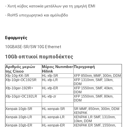
-
Χυτή κύβος κατοικία μετάλλων για τη χαμηλή EMI
-
RoHS υποχωρητικό και αμόλυβδο
Εφαρμογές
10GBASE-SR/SW 10G Ethernet
10Gb οπτικοί πομποδέκτες
Αριθμός μερών
Μέρος Nunmber
Περιγραφή
της Cisco
Hilink
Xfp-10g-ΚΚ-SR
HL-xfp-SR
XFP 850nm, MMF, 300m, DDM
Xfp-10glr-OC192SR
HL-xfp-LR
XFP 1310nm, SMF, 10km,
DDM
Xfp-10ger-192IR+
HL-xfp-ER
XFP 1550nm, SMF, 40km,
DDM
Xfp-10gzr-OC192LR
HL-xfp-zr
XFP 1550nm, SMF, 80km,
DDM
Xenpak-10gb-SR
HL-xenpak-SR
SR MMF, 850nm, 300m, DDM
XENPAK
Xenpak-10gb-LR
HL-xenpak-LR
XENPAK LR SMF, 1310nm,
10km, DDM
Xenpak-10gb-ER
HL-xenpak-ER
XENPAK ER SMF, 1550nm,