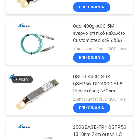
ΕΠΙΚΟΙΝΩΝΙΑ
Qdd-400g-AOC 5M
ενεργό οπτικό καλώδιο
Customizted καλωδίων
qsfp-dd 400G AOC
Διαπραγματεύσιμα MOQ:1pcs
ΕΠΙΚΟΙΝΩΝΙΑ
QSDD-400G-SR8
QSFP56-DD 400G SR8
Πηρακτήρας 850nm
150M MPT/MPO-16
Διαπραγματεύσιμα MOQ:1pcs
DOM
ΕΠΙΚΟΙΝΩΝΙΑ
200GBASE-FR4 QSFP56
1310nm 2km διπλή LC