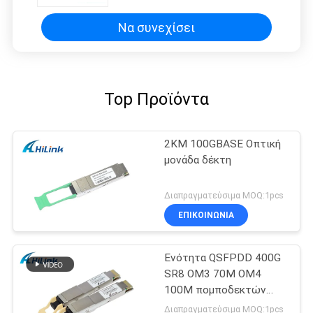
Να συνεχίσει
Top Προϊόντα
2KM 100GBASE Οπτική
μονάδα δέκτη
Διαπραγματεύσιμα MOQ:1pcs
ΕΠΙΚΟΙΝΩΝΙΑ
Ενότητα QSFPDD 400G
SR8 OM3 70M OM4
100M πομποδεκτών
MMF SFP
Διαπραγματεύσιμα MOQ:1pcs