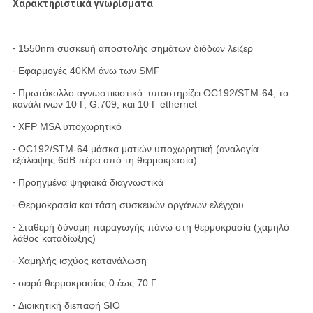
Χαρακτηριστικά γνωρίσματα
-
1550nm συσκευή αποστολής σημάτων διόδων λέιζερ
-
Εφαρμογές 40KM άνω των SMF
-
Πρωτόκολλο αγνωστικιστικό: υποστηρίζει OC192/STM-64, το
κανάλι ινών 10 Γ, G.709, και 10 Γ ethernet
-
XFP MSA υποχωρητικό
-
OC192/STM-64 μάσκα ματιών υποχωρητική (αναλογία
εξάλειψης 6dB πέρα από τη θερμοκρασία)
-
Προηγμένα ψηφιακά διαγνωστικά
-
Θερμοκρασία και τάση συσκευών οργάνων ελέγχου
-
Σταθερή δύναμη παραγωγής πάνω στη θερμοκρασία (χαμηλό
λάθος καταδίωξης)
-
Χαμηλής ισχύος κατανάλωση
-
σειρά θερμοκρασίας 0 έως 70 Γ
-
Διοικητική διεπαφή SIO