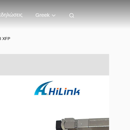
κδηλώσεις
Greek
I XFP