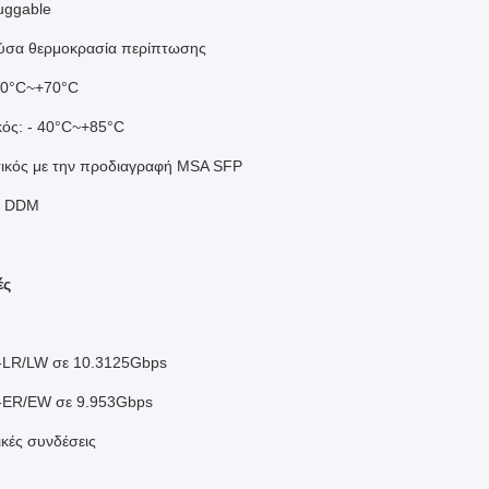
uggable
ύσα θερμοκρασία περίπτωσης
 0°C~+70°C
κός: - 40°C~+85°C
ικός με την προδιαγραφή MSA SFP
α DDM
ές
LR/LW σε 10.3125Gbps
ER/EW σε 9.953Gbps
ικές συνδέσεις