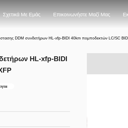
Σχετικά Με Εμάς
Επικοινωνήστε Μαζί Μας
Ε
πόστασης DDM συνδετήρων HL-xfp-BIDI 40km πομποδεκτών LC/SC BID
δετήρων HL-xfp-BIDI
XFP
τητα