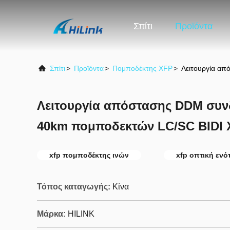
Σπίτι
Προϊόντα
Σπίτι
>
Προϊόντα
>
Πομποδέκτης XFP
>
Λειτουργία α
Λειτουργία απόστασης DDM συν
40km πομποδεκτών LC/SC BIDI 
xfp πομποδέκτης ινών
xfp οπτική ενό
Τόπος καταγωγής:
Κίνα
Μάρκα:
HILINK