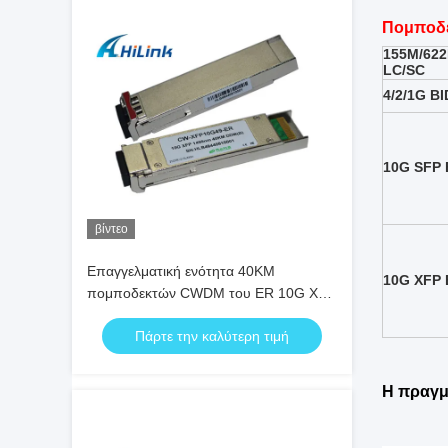
Πομποδέ
155M/622
LC/SC
4/2/1G B
10G SFP 
βίντεο
Επαγγελματική ενότητα 40KM
10G XFP 
πομποδεκτών CWDM του ER 10G XFP
ντούμπλεξ 1490nm LC με DDM
Πάρτε την καλύτερη τιμή
Η πραγμ