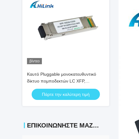
βίντεο
Καυτό Pluggable μονοκατευθυντικό
δίκτυο πομποδεκτών LC XFP,
πομποδέκτης ινών 10 Gigabit
Πάρτε την καλύτερη τιμή
ΕΠΙΚΟΙΝΩΝΉΣΤΕ ΜΑΖΊ ΜΑΣ