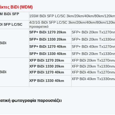
κτες BiDi (WDM)
M BiDi SFP
155M BiDi SFP LC/SC 3km/20km/40km/80km/120km
4/2/1G BiDi SFP LC/SC 3km/20km/40km/80km/120
IDI SFP LC/SC
προαιρετικό
SFP+ BiDi 1270 20km
SFP+ BiDi 20km Tx1270
SFP+ BiDi 1330 20km
SFP+ BiDi 20km Tx1330
BiDi
SFP+ BiDi 1270 40km
SFP+ BiDi 40km Tx1270
SFP+ BiDi 1330 40km
SFP+ BiDi 20km Tx1330
XFP BiDi 1270 20km
XFP BiDi 20km Tx1270n
XFP BiDi 1330 20km
XFP BiDi 20km Tx1330n
BiDi
XFP BiDi 1270 40km
XFP BiDi 40km Tx1270n
XFP BiDi 40km Tx1330n
XFP BiDi 1330 40km
ατική φωτογραφία παρουσιάζει