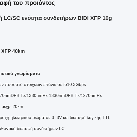
αφή του προϊόντος
ή LC/SC ενότητα συνδετήρων BIDI XFP 10g
i XFP 40km
ιστικά γνωρίσματα
ύν ποσοστό στοιχείων επάνω σε to10.3Gbps
270nmDFB Tx/1330nmRx 1330nmDFB Tx/1270nmRx
 μέχρι 20km
αροχή ηλεκτρικού ρεύματος 3. 3V και διεπαφή λογικής TTL
θυντική διεπαφή συνδετήρων LC