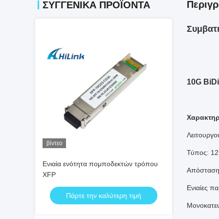
Περιγρ
ΣΥΓΓΕΝΙΚΆ ΠΡΟΪΌΝΤΑ
Συμβατ
10G BiD
Χαρακτηρ
Λειτουργο
βίντεο
Τύπος: 1
Ενιαία ενότητα πομποδεκτών τρόπου
Απόσταση
XFP
Ενιαίες π
Πάρτε την καλύτερη τιμή
Μονοκατευ