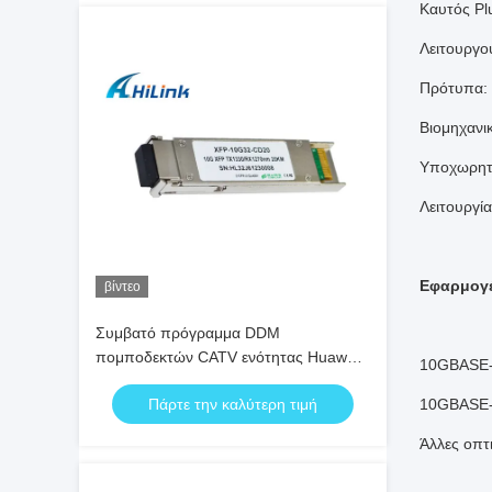
Καυτός Pl
Λειτουργο
Πρότυπα:
Βιομηχανι
Υποχωρητ
Λειτουργί
Εφαρμογ
βίντεο
Συμβατό πρόγραμμα DDM
πομποδεκτών CATV ενότητας Huawei/
10GBASE-
ιουνιπέρων XFP 10G LR FC
Πάρτε την καλύτερη τιμή
10GBASE-
Άλλες οπτ