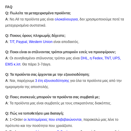
FAQ
Q: Πωλείτε τα μεταχειρισμένα προϊόντα;
Α
: No.All τα προϊόντα μας είναι
ολοκαίνουργια
, δεν χρησιμοποιούμε ποτέ τα
μεταχειρισμένα συστατικά.
Q: Ποιους όρους πληρωμής δέχεστε;
Α
:
T/T, Paypal, Western Union
είναι αποδεκτός.
Q: Ποιοι είναι οι στέλνοντας τρόποι μπορούν εσείς να προσφέρουν;
Α
: Οι συνηθισμένοι στέλνοντας τρόποι μας είναι
DHL, η Fedex, TNT, UPS,
EMS κ.λπ
. Θα πάρει 3-7days.
Q: Τα προϊόντα σας έρχονται με την εξουσιοδότηση;
Α
: Ναι, παρέχουμε
3 έτη εξουσιοδότησης
για όλα τα προϊόντα μας από την
ημερομηνία της αποστολής.
Q: Ποιες συσκευές μπορούν τα προϊόντα σας συμβατά με;
Α
: Τα προϊόντα μας είναι συμβατός με τους επικρατόντες διακόπτες.
Q: Πώς να τοποθετήσει μια διαταγή;
Α
: 1>Order
οι λεπτομέρειες που επιβεβαιώνονται
, παρακαλώ μας λένε το
πρότυπο και την ποσότητα που χρειάζεστε.