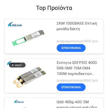
Top Προϊόντα
2KM 100GBASE Οπτική
μονάδα δέκτη
Διαπραγματεύσιμα MOQ:1pcs
ΕΠΙΚΟΙΝΩΝΙΑ
Ενότητα QSFPDD 400G
SR8 OM3 70M OM4
100M πομποδεκτών
MMF SFP
Διαπραγματεύσιμα MOQ:1pcs
ΕΠΙΚΟΙΝΩΝΙΑ
Qdd-400g-AOC 5M
ενεργό οπτικό καλώδιο