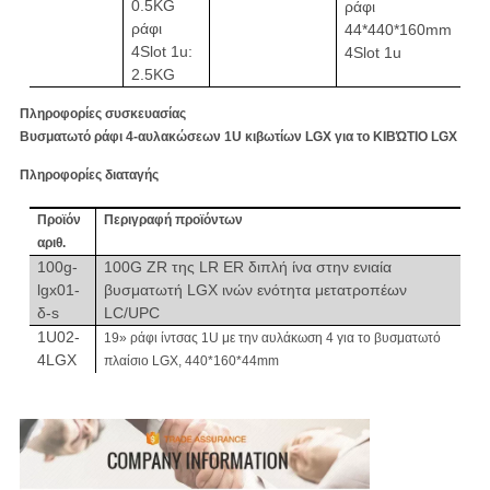
0.5KG
ράφι
ράφι
44*440*160mm
4Slot 1u:
4Slot 1u
2.5KG
Πληροφορίες συσκευασίας
Βυσματωτό ράφι 4-αυλακώσεων 1U κιβωτίων LGX για το ΚΙΒΏΤΙΟ LGX
Πληροφορίες διαταγής
Προϊόν
Περιγραφή προϊόντων
αριθ.
100g-
100G ZR της LR ER διπλή ίνα στην ενιαία
lgx01-
βυσματωτή LGX ινών ενότητα μετατροπέων
δ-s
LC/UPC
1U02-
19
»
ράφι ίντσας 1U με την αυλάκωση 4 για το βυσματωτό
4LGX
πλαίσιο LGX, 440*160*44mm