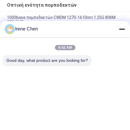
Οπτική ενότητα πομποδεκτών
1000base πομποδεκτών CWDM 1270-1610nm 1.25G 80KM
SFP SMF
Irene Chen
οπτικός πομποδέκτης καυτό Pluggable διπλό LC 40Gb/s
60km QSFP+ Ethernet
6:42 AM
Οπτικές ενότητες Hilink 100G QSFP28 SR4 100M FTTX
πομποδεκτών συνδετήρων MPO
Good day, what product are you looking for?
Λαϊκή κατηγορία
Όλα
Οπτική Ενότητα 
Λειτουργική 
Πομποδεκτών
Μονάδα 
Πομποδέκτης SFP
SFP+ Ενότητα 
Ενότητα CWDM Mux 
Πομποδεκτών
Demux
X2 Ενότητα 
Dwdm Mux Demux
Πομποδεκτών