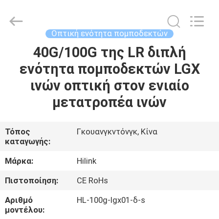
Shenzhen
HiLink
Technology
Co.,Ltd..
All
Οπτική ενότητα πομποδεκτών
Rights
Reserved.
40G/100G της LR διπλή
ΣΠΊΤΙ
ενότητα πομποδεκτών LGX
ΠΡΟΪΌΝΤΑ
ινών οπτική στον ενιαίο
μετατροπέα ινών
ΣΧΕΤΙΚΆ
ΜΕ
Τόπος
Γκουανγκντόνγκ, Κίνα
καταγωγής:
ΕΜΆΣ
Μάρκα:
Hilink
ΕΠΙΣΚΕΨΉ
Πιστοποίηση:
CE RoHs
ΕΡΓΟΣΤΑΣΊΟΥ
Αριθμό
HL-100g-lgx01-δ-s
μοντέλου: