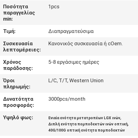
ΈΛΕΓΧΟΣ
Ποσότητα
1pcs
παραγγελίας
ΠΟΙΌΤΗΤΑΣ
min:
Τιμή:
Διαπραγματεύσιμα
ΕΠΙΚΟΙΝΩΝΉΣΤΕ
ΜΑΖΊ
Συσκευασία
Κανονικός συσκευασία ή cOem.
λεπτομέρειες:
ΜΑΣ
Χρόνος
5-8 εργάσιμες ημέρες
παράδοσης:
ΕΙΔΉΣΕΙΣ
Όροι
L/C, T/T, Western Union
πληρωμής:
ΥΠΟΘΈΣΕΙΣ
Δυνατότητα
3000pcs/month
προσφοράς:
ΖΗΤΉΣΤΕ
Υψηλό φως:
,
Ενιαία ενότητα μετατροπέων LGX ινών
ΜΙΑ
,
Διπλή ενότητα πομποδεκτών ινών οπτική
40G/100G οπτική ενότητα πομποδεκτών
ΠΡΟΣΦΟΡΆ