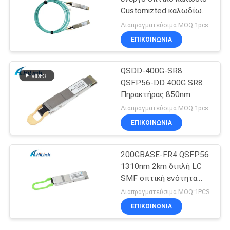
Customizted καλωδίων
qsfp-dd 400G AOC
Διαπραγματεύσιμα MOQ:1pcs
ΕΠΙΚΟΙΝΩΝΙΑ
QSDD-400G-SR8
QSFP56-DD 400G SR8
Πηρακτήρας 850nm
150M MPT/MPO-16
Διαπραγματεύσιμα MOQ:1pcs
DOM
ΕΠΙΚΟΙΝΩΝΙΑ
200GBASE-FR4 QSFP56
1310nm 2km διπλή LC
SMF οπτική ενότητα
πομποδεκτών DOM
Διαπραγματεύσιμα MOQ:1PCS
ΕΠΙΚΟΙΝΩΝΙΑ