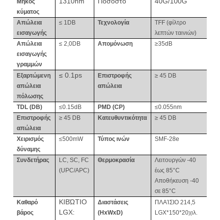
1310nm
Ποσοστό
40G/100G
Μήκος
κύματος
Απώλεια
≤ 1
DB
Τεχνολογία
TFF (φίλτρο
εισαγωγής
λεπτών ταινιών)
Απώλεια
≤ 2,0
DB
Απομόνωση
≥35dB
εισαγωγής
γραμμών
≤
0.1ps
Εξαρτώμενη
Επιστροφής
≥ 45
DB
απώλεια
απώλεια
πόλωσης
TDL (DB)
≤0.15dB
PMD (CP)
≤0.055nm
Επιστροφής
≥ 45
DB
Κατευθυντικότητα
≥ 45
DB
απώλεια
Χειρισμός
≤500mW
Τύπος ινών
SMF-28e
δύναμης
Συνδετήρας
LC, SC, FC
Θερμοκρασία
Λειτουργών
-40
(UPC/APC)
έως
85°C
Αποθήκευση -40
σε 85°C
ΚΙΒΏΤΙΟ
Καθαρό
Διαστάσεις
ΠΛΑΊΣΙΟ
214,5
LGX:
βάρος
(HxWxD)
LGX
*
150
*
20
χιλ.