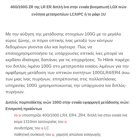
40G/100G ZR της LR ER διπλή ίνα στην ενιαία βυσματωτή LGX ινών
ενότητα μετατροπέων LC/UPC ή το ράφι 1U
Με την αύξηση της μετάδοσης στοιχείων 100G με το μεγάλο
εύρος ζώνης, οι πόροι οπτικής ίνας μεταξύ των κέντρων
δεδομένων γίνονται όλο και λιγότερο. Πώς να
επαναχρησιμοποιήσει τις υπάρχουσες οπτικές ίνες μπορεί να
κερδίσει ιδιαίτερες δαπάνες για τις επιχειρήσεις. Το Hilink παρέχει
τον διπλός-λιμένα 100G στο μετατροπέα ενιαίος-λιμένων για την
αμφίδρομη μετάδοση των οπτικών ενοτήτων 100GLR4/ER4 άνω
των μιας ίνας πυρήνων, επιτρέποντας στις πολλαπλάσιες
υπηρεσίες 100G χρησιμοποιώντας την υπάρχουσα ίνα διπλός-
πυρήνων.
Διπλός πομποδέκτης ινών 100G στην ενιαία εφαρμογή μετάδοσης ινών:
Επιτροπή προϊόντων
το u
υποστηρίζει 40G/100G LR4, ER4, ZR4, διπλή ίνα στην ενιαία ίνα
κύμα 1310nm λειτουργίας του
u
συνδετήρας του
u
LC
παθητική συσκευή του
u
, χαμηλή απώλεια εισαγωγής