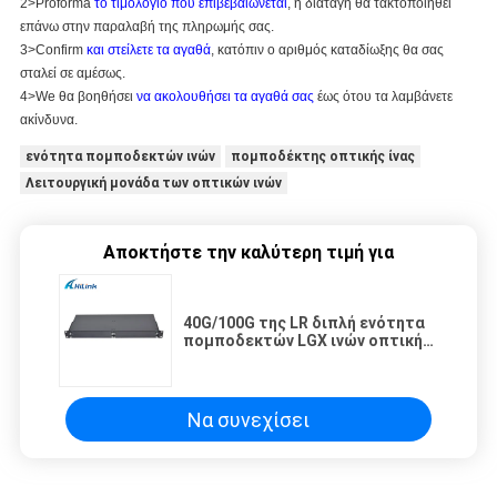
2>Proforma
το τιμολόγιο που επιβεβαιώνεται
, η διαταγή θα τακτοποιηθεί
επάνω στην παραλαβή της πληρωμής σας.
3>Confirm
και στείλετε τα αγαθά
, κατόπιν ο αριθμός καταδίωξης θα σας
σταλεί σε αμέσως.
4>We θα βοηθήσει
να ακολουθήσει τα αγαθά σας
έως ότου τα λαμβάνετε
ακίνδυνα.
ενότητα πομποδεκτών ινών
πομποδέκτης οπτικής ίνας
Λειτουργική μονάδα των οπτικών ινών
Αποκτήστε την καλύτερη τιμή για
40G/100G της LR διπλή ενότητα
πομποδεκτών LGX ινών οπτική
στον ενιαίο μετατροπέα ινών
Να συνεχίσει