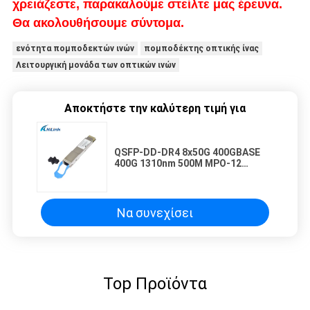
χρειάζεστε, παρακαλούμε στείλτε μας έρευνα.
Θα ακολουθήσουμε σύντομα.
ενότητα πομποδεκτών ινών
πομποδέκτης οπτικής ίνας
Λειτουργική μονάδα των οπτικών ινών
Αποκτήστε την καλύτερη τιμή για
QSFP-DD-DR4 8x50G 400GBASE
400G 1310nm 500M MPO-12
Συνδετήρας SMF SFP
Πιστολήπτης
Να συνεχίσει
Top Προϊόντα