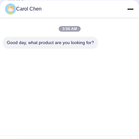
SFP SMF
Carol Chen
οπτικός πομποδέκτης καυτό Pluggable διπλό LC 40Gb/s
60km QSFP+ Ethernet
3:56 AM
Οπτικές ενότητες Hilink 100G QSFP28 SR4 100M FTTX
πομποδεκτών συνδετήρων MPO
Good day, what product are you looking for?
Λαϊκή κατηγορία
Όλα
Οπτική Ενότητα 
Λειτουργική 
Πομποδεκτών
Μονάδα 
Πομποδέκτης SFP
SFP+ Ενότητα 
Ενότητα CWDM Mux 
Πομποδεκτών
Demux
X2 Ενότητα 
Dwdm Mux Demux
Πομποδεκτών
QSFP+ 
Πομποδέκτης XFP
Πομποδέκτης