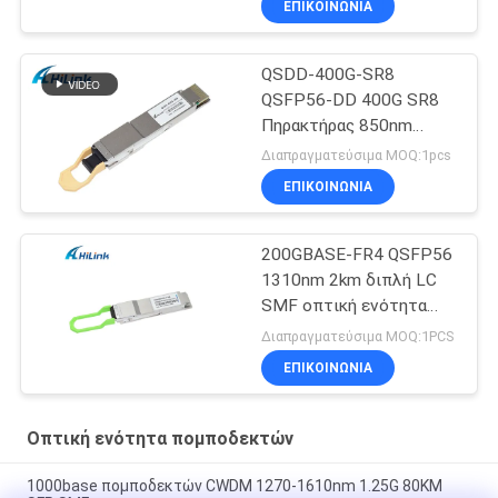
ΕΠΙΚΟΙΝΩΝΙΑ
QSDD-400G-SR8
QSFP56-DD 400G SR8
Πηρακτήρας 850nm
150M MPT/MPO-16
Διαπραγματεύσιμα MOQ:1pcs
DOM
ΕΠΙΚΟΙΝΩΝΙΑ
200GBASE-FR4 QSFP56
1310nm 2km διπλή LC
SMF οπτική ενότητα
πομποδεκτών DOM
Διαπραγματεύσιμα MOQ:1PCS
ΕΠΙΚΟΙΝΩΝΙΑ
Οπτική ενότητα πομποδεκτών
1000base πομποδεκτών CWDM 1270-1610nm 1.25G 80KM