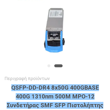
SITEMAP
ΠΟΛΙΤΙΚΉ
ΑΠΟΡΡΉΤΟΥ
Περιγραφή προϊόντων
QSFP-DD-DR4 8x50G 400GBASE
400G 1310nm 500M MPO-12
Συνδετήρας SMF SFP Πιστολήπτης