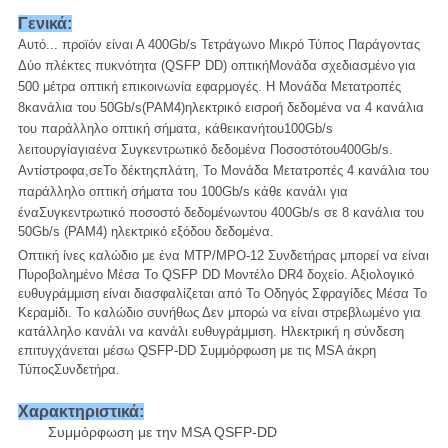
Γενικά:
Αυτό...
προϊόν
είναι
Α
400Gb/s
Τετράγωνο
Μικρό
Τύπος
Παράγοντας
Δύο πλέκτες
πυκνότητα
(QSFP DD)
οπτική
Μονάδα
σχεδιασμένο
για
500 μέτρα
οπτική
επικοινωνία
εφαρμογές.
Η
Μονάδα
Μετατροπές
8
κανάλια
του
50Gb/s
(PAM4)
ηλεκτρικό
εισροή
δεδομένα
να
4
κανάλια
του
παράλληλο
οπτική
σήματα,
κάθε
ικανή
του
100Gb/s
λειτουργία
για
ένα
Συγκεντρωτικό
δεδομένα
Ποσοστό
του
400Gb/s.
Αντίστροφα,
σε
Το
δέκτης
πλάτη,
Το
Μονάδα
Μετατροπές
4
κανάλια
του
παράλληλο
οπτική
σήματα
του
100Gb/s
κάθε
κανάλι
για
ένα
Συγκεντρωτικό
ποσοστό δεδομένων
του
400Gb/s σε
8
κανάλια
του
50Gb/s (PAM4)
ηλεκτρικό
εξόδου
δεδομένα.
Οπτική
ίνες
καλώδιο
με
ένα
MTP/MPO-12
Συνδετήρας
μπορεί
να είναι
Πυροβολημένο
Μέσα
Το
QSFP DD
Μοντέλο DR4 δοχείο.
Αξιολογικό
ευθυγράμμιση
είναι
διασφαλίζεται
από
Το
Οδηγός
Σφραγίδες
Μέσα
Το
Κεραμίδι.
Το καλώδιο συνήθως
Δεν μπορώ
να είναι
στρεβλωμένο
για
κατάλληλο
κανάλι
να
κανάλι
ευθυγράμμιση.
Ηλεκτρική
η σύνδεση
επιτυγχάνεται μέσω QSFP-DD
Συμμόρφωση με τις MSA
άκρη
Τύπος
Συνδετήρα.
Χαρακτηριστικά:
Συμμόρφωση με την MSA QSFP-DD