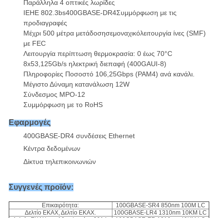
Παράλληλα 4 οπτικές λωρίδες
ΙΕΗΕ
802.3bs
400GBASE-DR4
Συμμόρφωση με τις
προδιαγραφές
Μέχρι 500 μέτρα
μετάδοση
σε
μοναχικό
λειτουργία
ίνες (SMF)
με FEC
Λειτουργία
περίπτωση
θερμοκρασία:
0 έως 70°C
8x53,125Gb/s
ηλεκτρική διεπαφή
(400GAUI-8)
Πληροφορίες
Ποσοστό 106,25Gbps
(PAM4) ανά κανάλι.
Μέγιστο
Δύναμη
κατανάλωση 12W
Σύνδεσμος MPO-12
Συμμόρφωση με το RoHS
Εφαρμογές
400GBASE-DR4 συνδέσεις Ethernet
Κέντρα δεδομένων
Δίκτυα τηλεπικοινωνιών
Συγγενές προϊόν:
Επικαιρότητα:
100GBASE-SR4 850nm 100M LC
Δελτίο ΕΚΑΧ, Δελτίο ΕΚΑΧ.
100GBASE-LR4 1310nm 10KM LC