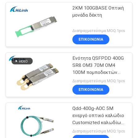
2KM 100GBASE Οπτική
μονάδα δέκτη
Διαπραγματεύσιμα MOQ:1pcs
ΕΠΙΚΟΙΝΩΝΙΑ
Ενότητα QSFPDD 400G
SR8 OM3 70M OM4
100M πομποδεκτών
MMF SFP
Διαπραγματεύσιμα MOQ:1pcs
ΕΠΙΚΟΙΝΩΝΙΑ
Qdd-400g-AOC 5M
ενεργό οπτικό καλώδιο
Customizted καλωδίων
qsfp-dd 400G AOC
Διαπραγματεύσιμα MOQ:1pcs