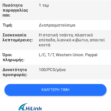
ΈΛΕΓΧΟΣ
Ποσότητα
1 τεμ
παραγγελίας
ΠΟΙΌΤΗΤΑΣ
min:
Τιμή:
Διαπραγματεύσιμα
ΕΠΙΚΟΙΝΩΝΉΣΤΕ
ΜΑΖΊ
Συσκευασία
Η στατική τσάντα, πλαστικό
λεπτομέρειες:
επίπεδο, λιανικό κιβώτιο, απαιτεί
ΜΑΣ
κοντά
Όροι
L/C, T/T, Western Union. Paypal
ΕΙΔΉΣΕΙΣ
πληρωμής:
Δυνατότητα
100/PCS/μήνα
προσφοράς:
ΥΠΟΘΈΣΕΙΣ
ΚΑΛΎΤΕΡΗ ΤΙΜΉ
ΖΗΤΉΣΤΕ
ΜΙΑ
ΠΡΟΣΦΟΡΆ