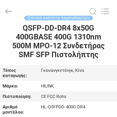
Shenzhen
HiLink
Technology
Co.,Ltd..
All
Οπτική ενότητα πομποδεκτών
Rights
Reserved.
QSFP-DD-DR4 8x50G
ΣΠΊΤΙ
400GBASE 400G 1310nm
ΠΡΟΪΌΝΤΑ
500M MPO-12 Συνδετήρας
SMF SFP Πιστολήπτης
ΣΧΕΤΙΚΆ
ΜΕ
Τόπος
Γκουανγκντόνγκ, Κίνα
καταγωγής:
ΕΜΆΣ
Μάρκα:
HILINK
ΕΠΙΣΚΕΨΉ
Πιστοποίηση:
CE FCC Rohs
ΕΡΓΟΣΤΑΣΊΟΥ
Αριθμό
HL-QSFPDD-400G-DR4
μοντέλου: