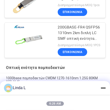
150M MPT/MPO-16
Διαπραγματεύσιμα MOQ:1pcs
DOM
ΕΠΙΚΟΙΝΩΝΙΑ
200GBASE-FR4 QSFP56
1310nm 2km διπλή LC
SMF οπτική ενότητα
πομποδεκτών DOM
Διαπραγματεύσιμα MOQ:1PCS
ΕΠΙΚΟΙΝΩΝΙΑ
Οπτική ενότητα πομποδεκτών
1000base πομποδεκτών CWDM 1270-1610nm 1.25G 80KM
SFP SMF
Linda L
οπτικός πομποδέκτης καυτό Pluggable διπλό LC 40Gb/s
60km QSFP+ Ethernet
6:26 AM
Οπτικές ενότητες Hilink 100G QSFP28 SR4 100M FTTX
πομποδεκτών συνδετήρων MPO