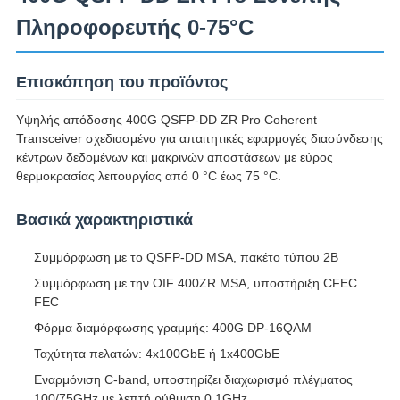
Πληροφορευτής 0-75°C
Επισκόπηση του προϊόντος
Υψηλής απόδοσης 400G QSFP-DD ZR Pro Coherent
Transceiver σχεδιασμένο για απαιτητικές εφαρμογές διασύνδεσης
κέντρων δεδομένων και μακρινών αποστάσεων με εύρος
θερμοκρασίας λειτουργίας από 0 °C έως 75 °C.
Βασικά χαρακτηριστικά
Συμμόρφωση με το QSFP-DD MSA, πακέτο τύπου 2B
Συμμόρφωση με την OIF 400ZR MSA, υποστήριξη CFEC
FEC
Φόρμα διαμόρφωσης γραμμής: 400G DP-16QAM
Ταχύτητα πελατών: 4x100GbE ή 1x400GbE
Εναρμόνιση C-band, υποστηρίζει διαχωρισμό πλέγματος
100/75GHz με λεπτή ρύθμιση 0,1GHz