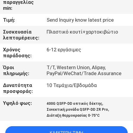
παραγγελίας
ΈΛΕΓΧΟΣ
min:
ΠΟΙΌΤΗΤΑΣ
Τιμή:
Send Inquiry know latest price
ΕΠΙΚΟΙΝΩΝΉΣΤΕ
Συσκευασία
Πλαστικό κουτί+χαρτοκιβώτιο
λεπτομέρειες:
ΜΑΖΊ
Χρόνος
6-12 εργάσιμες
ΜΑΣ
παράδοσης:
Όροι
T/T, Western Union, Alipay,
ΕΙΔΉΣΕΙΣ
πληρωμής:
PayPal/WeChat/Trade Assurance
Δυνατότητα
10 Τεμάχια/Εβδομάδα
ΥΠΟΘΈΣΕΙΣ
προσφοράς:
Υψηλό φως:
,
400G QSFP-DD οπτικός δέκτης
ΖΗΤΉΣΤΕ
,
Συνεκτική μονάδα QSFP-DD ZR Pro
Διάταξη θερμοκρασίας 0-75°C
ΜΙΑ
ΠΡΟΣΦΟΡΆ