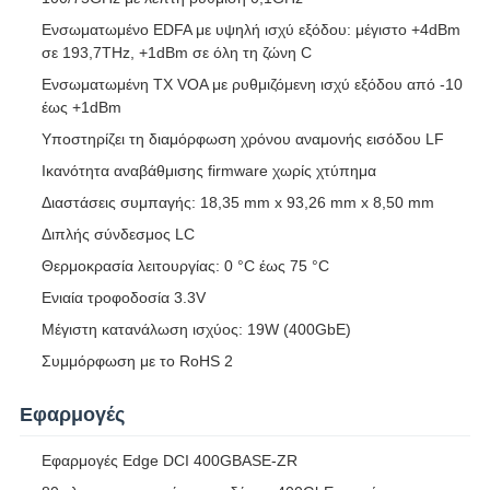
Ενσωματωμένο EDFA με υψηλή ισχύ εξόδου: μέγιστο +4dBm
σε 193,7THz, +1dBm σε όλη τη ζώνη C
Ενσωματωμένη TX VOA με ρυθμιζόμενη ισχύ εξόδου από -10
έως +1dBm
Υποστηρίζει τη διαμόρφωση χρόνου αναμονής εισόδου LF
Ικανότητα αναβάθμισης firmware χωρίς χτύπημα
Διαστάσεις συμπαγής: 18,35 mm x 93,26 mm x 8,50 mm
Διπλής σύνδεσμος LC
Θερμοκρασία λειτουργίας: 0 °C έως 75 °C
Ενιαία τροφοδοσία 3.3V
Μέγιστη κατανάλωση ισχύος: 19W (400GbE)
Συμμόρφωση με το RoHS 2
Εφαρμογές
Εφαρμογές Edge DCI 400GBASE-ZR