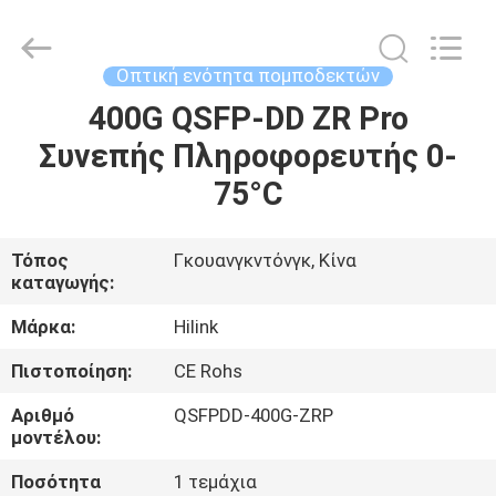
Shenzhen
HiLink
Technology
Co.,Ltd..
All
Οπτική ενότητα πομποδεκτών
Rights
Reserved.
400G QSFP-DD ZR Pro
ΣΠΊΤΙ
Συνεπής Πληροφορευτής 0-
ΠΡΟΪΌΝΤΑ
75°C
ΣΧΕΤΙΚΆ
Τόπος
Γκουανγκντόνγκ, Κίνα
καταγωγής:
ΜΕ
ΕΜΆΣ
Μάρκα:
Hilink
Πιστοποίηση:
CE Rohs
ΕΠΙΣΚΕΨΉ
Αριθμό
QSFPDD-400G-ZRP
ΕΡΓΟΣΤΑΣΊΟΥ
μοντέλου:
Ποσότητα
1 τεμάχια