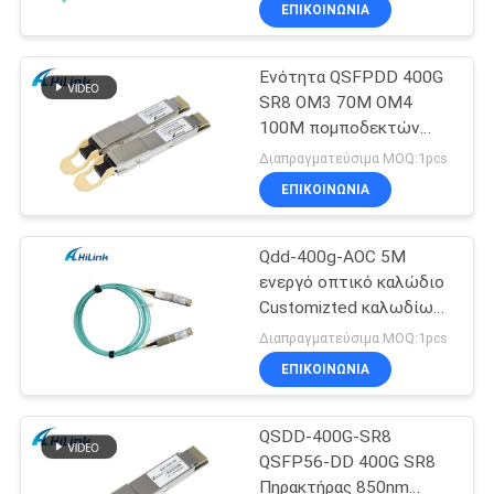
ΕΠΙΚΟΙΝΩΝΙΑ
Ενότητα QSFPDD 400G
SR8 OM3 70M OM4
100M πομποδεκτών
MMF SFP
Διαπραγματεύσιμα MOQ:1pcs
ΕΠΙΚΟΙΝΩΝΙΑ
Qdd-400g-AOC 5M
ενεργό οπτικό καλώδιο
Customizted καλωδίων
qsfp-dd 400G AOC
Διαπραγματεύσιμα MOQ:1pcs
ΕΠΙΚΟΙΝΩΝΙΑ
QSDD-400G-SR8
QSFP56-DD 400G SR8
Πηρακτήρας 850nm