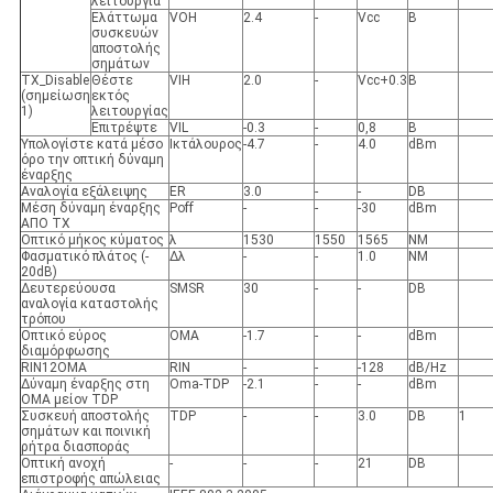
λειτουργία
Ελάττωμα
VOH
2.4
-
Vcc
Β
συσκευών
αποστολής
σημάτων
TX_Disable
Θέστε
VIH
2.0
-
Vcc+0.3
Β
(σημείωση
εκτός
1)
λειτουργίας
Επιτρέψτε
VIL
-0.3
-
0,8
Β
Υπολογίστε κατά μέσο
Ικτάλουρος
-4.7
-
4.0
dBm
όρο την οπτική δύναμη
έναρξης
Αναλογία εξάλειψης
ER
3.0
-
-
DB
Μέση δύναμη έναρξης
Poff
-
-
-30
dBm
ΑΠΟ TX
Οπτικό μήκος κύματος
λ
1530
1550
1565
NM
Φασματικό πλάτος (-
Δλ
-
-
1.0
NM
20dB)
Δευτερεύουσα
SMSR
30
-
-
DB
αναλογία καταστολής
τρόπου
Οπτικό εύρος
OMA
-1.7
-
-
dBm
διαμόρφωσης
RIN12OMA
RIN
-
-
-128
dB/Hz
Δύναμη έναρξης στη
Oma-TDP
-2.1
-
-
dBm
OMA μείον TDP
Συσκευή αποστολής
TDP
-
-
3.0
DB
1
σημάτων και ποινική
ρήτρα διασποράς
Οπτική ανοχή
-
-
-
21
DB
επιστροφής απώλειας