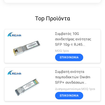
Top Προϊόντα
Συμβατός 10G
συνδετήρας ενότητας
SFP 10g-τ RJ45
πομποδεκτών χαλκού
MOQ:1pcs
SFP+ της Cisco
ΕΠΙΚΟΙΝΩΝΙΑ
Συμβατή ενότητα
πομποδεκτών Dwdm
SFP+ συνδέσεων
δύναμης της Cisco SFP
Διαπραγματεύσιμα MOQ:1pcs
10G 100KM 26db
ΕΠΙΚΟΙΝΩΝΙΑ