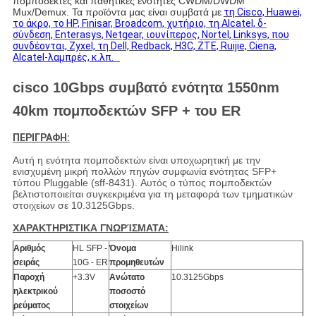
πομποδέκτες και παθητικές ενότητες CWDM/DWDM
Mux/Demux. Τα προϊόντα μας είναι συμβατά με
τη Cisco, Huawei,
το άκρο, το HP, Finisar, Broadcom, χυτήριο, τη Alcatel, δ-
σύνδεση, Enterasys, Netgear, ιουνίπερος, Nortel, Linksys, που
συνδέονται, Zyxel, τη Dell, Redback, H3C, ZTE, Ruijie, Ciena,
Alcatel-λαμπρές, κ.λπ.
cisco 10Gbps συμβατό ενότητα 1550nm
40km πομποδεκτών SFP + του ER
ΠΕΡΙΓΡΑΦΗ:
Αυτή η ενότητα πομποδεκτών είναι υποχωρητική με την
ενισχυμένη μικρή πολλών πηγών συμφωνία ενότητας SFP+
τύπου Pluggable (sff-8431). Αυτός ο τύπος πομποδεκτών
βελτιστοποιείται συγκεκριμένα για τη μεταφορά των τμηματικών
στοιχείων σε 10.3125Gbps.
ΧΑΡΑΚΤΗΡΙΣΤΙΚΑ ΓΝΩΡΊΣΜΑΤΑ:
Αριθμός
HL SFP -
Όνομα
Hilink
σειράς
10G - ER
προμηθευτών
Παροχή
+3.3V
Ανώτατο
10.3125Gbps
ηλεκτρικού
ποσοστό
ρεύματος
στοιχείων