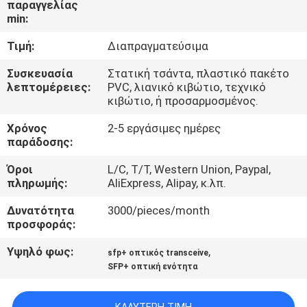
παραγγελίας
ΈΛΕΓΧΟΣ
min:
ΠΟΙΌΤΗΤΑΣ
Τιμή:
Διαπραγματεύσιμα
ΕΠΙΚΟΙΝΩΝΉΣΤΕ
Συσκευασία
Στατική τσάντα, πλαστικό πακέτο
λεπτομέρειες:
PVC, λιανικό κιβώτιο, τεχνικό
ΜΑΖΊ
κιβώτιο, ή προσαρμοσμένος.
ΜΑΣ
Χρόνος
2-5 εργάσιμες ημέρες
παράδοσης:
ΕΙΔΉΣΕΙΣ
Όροι
L/C, T/T, Western Union, Paypal,
πληρωμής:
AliExpress, Alipay, κ.λπ.
ΥΠΟΘΈΣΕΙΣ
Δυνατότητα
3000/pieces/month
προσφοράς:
ΖΗΤΉΣΤΕ
Υψηλό φως:
,
sfp+ οπτικός transceive
SFP+ οπτική ενότητα
ΜΙΑ
ΠΡΟΣΦΟΡΆ