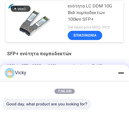
ενότητα LC DDM 10G
Bidi πομποδεκτών
100km SFP+
Get latest price MOQ:1PCS
ΕΠΙΚΟΙΝΩΝΙΑ
SFP+ ενότητα πομποδεκτών
10Gb/s SFP+ 1550nm 110km οπτική ενότητα RoHS
πομποδεκτών υποχωρητικό
Vicky
25Gbps BIDI 40KM 1270/1310nm 40KM APD LC DOM
Transceiver 25G Ethernet Φύλακες οπτικών δέκτη
7:06 AM
25Gb/s SFP28 BIDI 60km 1295/1309nm LC DDM Transceiver
Good day, what product are you looking for?
Λαϊκή κατηγορία
Όλα