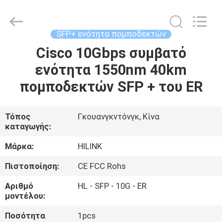
Shenzhen
HiLink
Technology
Co.,Ltd..
All
SFP+ ενότητα πομποδεκτών
Rights
Reserved.
Cisco 10Gbps συμβατό
ΣΠΊΤΙ
ενότητα 1550nm 40km
ΠΡΟΪΌΝΤΑ
πομποδεκτών SFP + του ER
ΣΧΕΤΙΚΆ
Τόπος
Γκουανγκντόνγκ, Κίνα
καταγωγής:
ΜΕ
ΕΜΆΣ
Μάρκα:
HILINK
Πιστοποίηση:
CE FCC Rohs
ΕΠΙΣΚΕΨΉ
Αριθμό
HL - SFP - 10G - ER
ΕΡΓΟΣΤΑΣΊΟΥ
μοντέλου:
Ποσότητα
1pcs