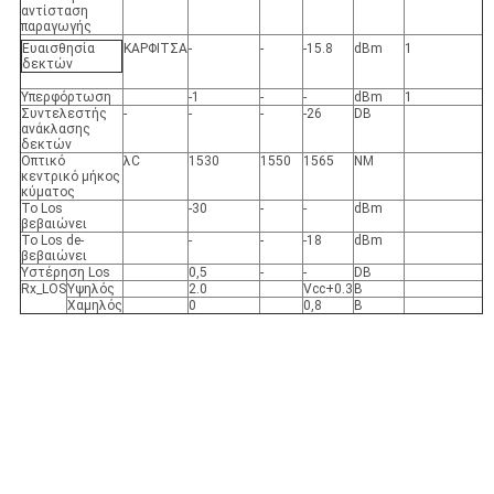
αντίσταση
παραγωγής
Ευαισθησία
ΚΑΡΦΙΤΣΑ
-
-
-15.8
dBm
1
δεκτών
Υπερφόρτωση
-1
-
-
dBm
1
Συντελεστής
-
-
-
-26
DB
ανάκλασης
δεκτών
Οπτικό
λC
1530
1550
1565
NM
κεντρικό μήκος
κύματος
Το Los
-30
-
-
dBm
βεβαιώνει
Το Los de-
-
-
-18
dBm
βεβαιώνει
Υστέρηση Los
0,5
-
-
DB
Rx_LOS
Υψηλός
2.0
Vcc+0.3
Β
Χαμηλός
0
0,8
Β