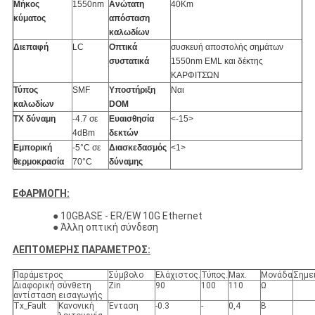
Μήκος
1550nm
Ανώτατη
40Km
κύματος
απόσταση
καλωδίων
Διεπαφή
LC
Οπτικά
συσκευή αποστολής σημάτων
συστατικά
1550nm EML και δέκτης
ΚΑΡΦΙΤΣΏΝ
Τύπος
SMF
Υποστήριξη
Ναι
καλωδίων
DOM
TX δύναμη
-4.7 σε
Ευαισθησία
<-15>
4dBm
δεκτών
Εμπορική
-5
°C
σε
Διασκεδασμός
<1>
θερμοκρασία
70°C
δύναμης
ΕΦΑΡΜΟΓΗ:
● 10GBASE - ER/EW 10G Ethernet
● Άλλη οπτική σύνδεση
ΛΕΠΤΟΜΕΡΗΣ ΠΑΡΑΜΕΤΡΟΣ:
Παράμετρος
Σύμβολο
Ελάχιστος.
Τύπος.
Max.
Μονάδα
Σημε
Διαφορική σύνθετη
Zin
90
100
110
Ω
αντίσταση εισαγωγής
Tx_Fault
Κανονική
Ένταση
-0.3
-
0,4
Β