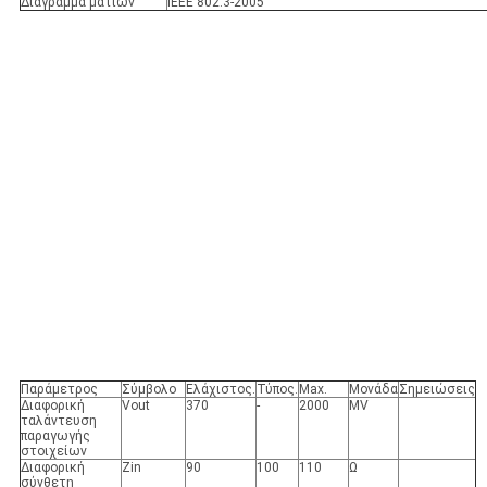
Διάγραμμα ματιών
IEEE 802.3-2005
Παράμετρος
Σύμβολο
Ελάχιστος.
Τύπος.
Max.
Μονάδα
Σημειώσεις
Διαφορική
Vout
370
-
2000
MV
ταλάντευση
παραγωγής
στοιχείων
Διαφορική
Zin
90
100
110
Ω
σύνθετη