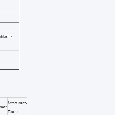
ikrotik
Συνδετήρας
ταση
Τύπος