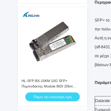
Περιγρα
SFP+ το 
την πολυ
Αυτή η ε
(sff-843
σε μέχρι
βάσεων I
HL-SFP-BX-10KM 10G SFP+
Παράμε
Πομποδέκτης Module BIDI 20km
1270nm 1330nm LC Connector RoHS
Πάρτε την καλύτερη τιμή
Datarate
Συσκευή