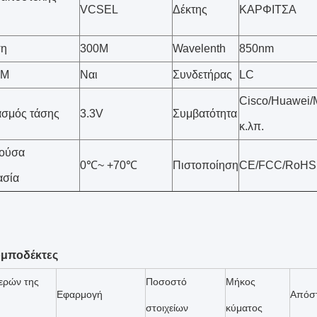
VCSEL
Δέκτης
ΚΑΡΦΙΤΣΑ
ση
300M
Wavelenth
850nm
OM
Ναι
Συνδετήρας
LC
Cisco/Huawei/M
ασμός τάσης
3.3V
Συμβατότητα
κ.λπ.
γούσα
0℃~ +70℃
Πιστοποίηση
CE/FCC/RoHS
ασία
ομποδέκτες
ερών της
Ποσοστό
Μήκος
Εφαρμογή
Απόσ
στοιχείων
κύματος