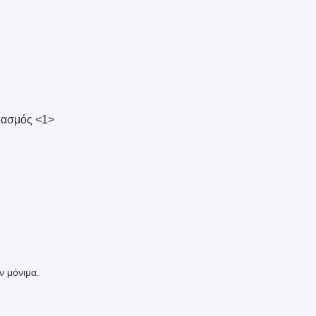
εδασμός <1>
 μόνιμα.