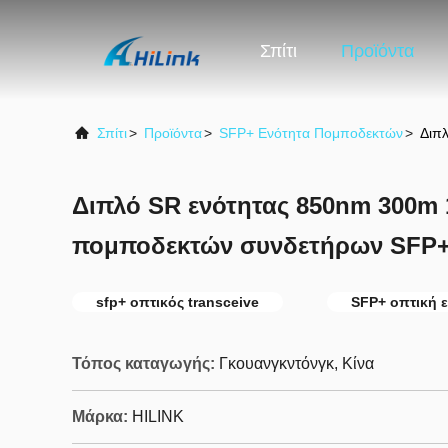
Σπίτι
Προϊόντα
Σπίτι
>
Προϊόντα
>
SFP+ Ενότητα Πομποδεκτών
>
Διπ
Διπλό SR ενότητας 850nm 300m
πομποδεκτών συνδετήρων SFP
sfp+ οπτικός transceive
SFP+ οπτική 
Τόπος καταγωγής:
Γκουανγκντόνγκ, Κίνα
Μάρκα:
HILINK