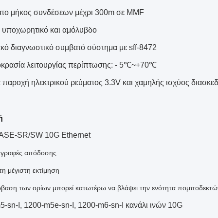
το μήκος συνδέσεων μέχρι 300m σε MMF
υποχωρητικό και αμόλυβδο
κό διαγνωστικό συμβατό σύστημα με sff-8472
κρασία λειτουργίας περίπτωσης: - 5℃~+70℃
α παροχή ηλεκτρικού ρεύματος 3.3V και χαμηλής ισχύος διασκ
ή
ASE-SR/SW 10G Ethernet
αγραφές απόδοσης
η μέγιστη εκτίμηση
βαση των ορίων μπορεί κατωτέρω να βλάψει την ενότητα πομποδεκτών
5-sn-Ι, 1200-m5e-sn-Ι, 1200-m6-sn-Ι κανάλι ινών 10G