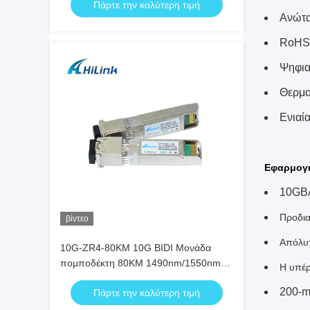
Πάρτε την καλύτερη τιμή
Ανώτα
RoHS 
Ψηφια
Θερμο
Ενιαί
Εφαρμογ
10GB
Προδι
βίντεο
Απόλυτ
10G-ZR4-80KM 10G BIDI Μονάδα
πομποδέκτη 80KM 1490nm/1550nm
Η υπέρ
SFP+ STM-64 WDM 8SFP+ SMF
200-m
Πάρτε την καλύτερη τιμή