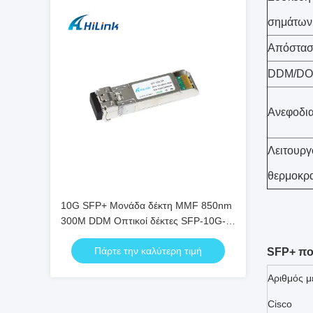
σημάτων
Απόστα
DDM/D
Ανεφοδι
Λειτουρ
θερμοκρ
10G SFP+ Μονάδα δέκτη MMF 850nm
300M DDM Οπτικοί δέκτες SFP-10G-
SR
Πάρτε την καλύτερη τιμή
SFP+ π
Αριθμός μ
Cisco