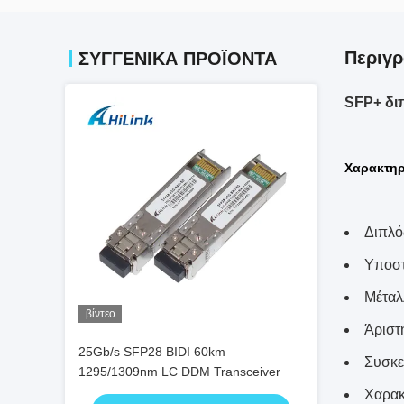
Περιγρ
ΣΥΓΓΕΝΙΚΆ ΠΡΟΪΌΝΤΑ
SFP+ δι
Χαρακτηρ
Διπλό
Υποστ
Μέταλ
βίντεο
Άριστ
25Gb/s SFP28 BIDI 60km
Συσκε
1295/1309nm LC DDM Transceiver
Χαρακ