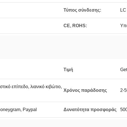
Τύπος σύνδεσης:
LC
CE, ROHS:
Υπ
Τιμή
Get
στικό επίπεδο, λιανικό κιβώτιο,
Χρόνος παράδοσης
2-5
Moneygram, Paypal
Δυνατότητα προσφοράς
50