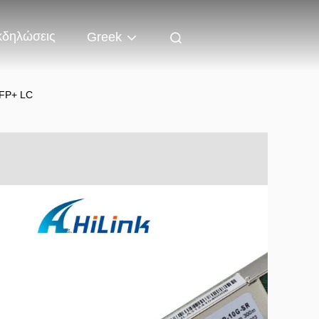
κδηλώσεις
Greek
SFP+ LC