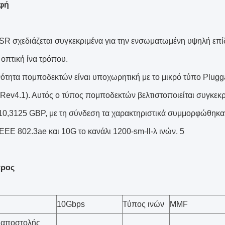
φή
SR σχεδιάζεται συγκεκριμένα για την ενσωματωμένη υψηλή επ
 οπτική ίνα τρόπου.
νότητα πομποδεκτών είναι υποχωρητική με το μικρό τύπο Plu
1 Rev4.1). Αυτός ο τύπος πομποδεκτών βελτιστοποιείται συγκεκ
 10,3125 GBP, με τη σύνδεση τα χαρακτηριστικά συμμορφώθηκ
EEE 802.3ae και 10G το κανάλι 1200-sm-ll-λ ινών. 5
τρος
10Gbps
Τύπος ινών
MMF
 αποστολής