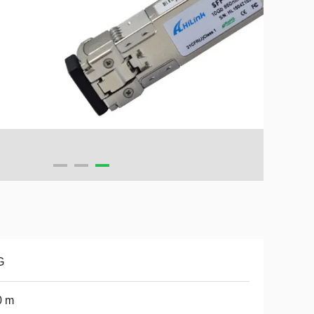
G
0 m