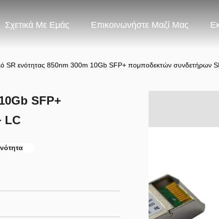
Σχετικά Με Εμάς
Επικοινωνήστε Μαζί Μας
Ε
λό SR ενότητας 850nm 300m 10Gb SFP+ πομποδεκτών συνδετήρων 
 10Gb SFP+
+ LC
ενότητα