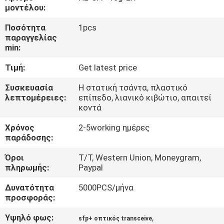
ΈΛΕΓΧΟΣ
μοντέλου:
ΠΟΙΌΤΗΤΑΣ
Ποσότητα
1pcs
παραγγελίας
min:
ΕΠΙΚΟΙΝΩΝΉΣΤΕ
Τιμή:
Get latest price
ΜΑΖΊ
ΜΑΣ
Συσκευασία
Η στατική τσάντα, πλαστικό
λεπτομέρειες:
επίπεδο, λιανικό κιβώτιο, απαιτεί
κοντά
ΕΙΔΉΣΕΙΣ
Χρόνος
2-5working ημέρες
παράδοσης:
ΥΠΟΘΈΣΕΙΣ
Όροι
T/T, Western Union, Moneygram,
πληρωμής:
Paypal
ΖΗΤΉΣΤΕ
Δυνατότητα
5000PCS/μήνα
προσφοράς:
ΜΙΑ
ΠΡΟΣΦΟΡΆ
Υψηλό φως:
,
sfp+ οπτικός transceive