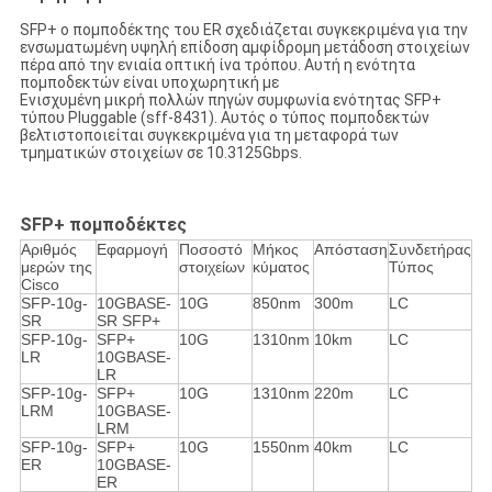
SFP+ ο πομποδέκτης του ER σχεδιάζεται συγκεκριμένα για την
ενσωματωμένη υψηλή επίδοση αμφίδρομη μετάδοση στοιχείων
πέρα από την ενιαία οπτική ίνα τρόπου. Αυτή η ενότητα
πομποδεκτών είναι υποχωρητική με
Ενισχυμένη μικρή πολλών πηγών συμφωνία ενότητας SFP+
τύπου Pluggable (sff-8431). Αυτός ο τύπος πομποδεκτών
βελτιστοποιείται συγκεκριμένα για τη μεταφορά των
τμηματικών στοιχείων σε 10.3125Gbps.
SFP+ πομποδέκτες
Αριθμός
Εφαρμογή
Ποσοστό
Μήκος
Απόσταση
Συνδετήρας
μερών της
στοιχείων
κύματος
Τύπος
Cisco
SFP-10g-
10GBASE-
10G
850nm
300m
LC
SR
SR SFP+
SFP-10g-
SFP+
10G
1310nm
10km
LC
LR
10GBASE-
LR
SFP-10g-
SFP+
10G
1310nm
220m
LC
LRM
10GBASE-
LRM
SFP-10g-
SFP+
10G
1550nm
40km
LC
ER
10GBASE-
ER