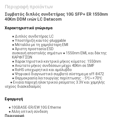
Περιγραφή προϊόντων
Συμβατός διπλός συνδετήρας 10G SFP+ ER 1550nm
40Km DDM ινών LC Datacom
Χαρακτηριστικό γνώρισμα
● Διπλός συνδετήρας LC
● Υποστήριξη καυτός-pluggable
● Μέταλλο με τη χαμηλότερη EMI
● Άριστη προστασία ESD
συσκευή αποστολής σημάτων ● 1550nm EML και δέκτης
ΚΑΡΦΙΤΣΏΝ
● Χαρακτηριστικό κεντρικό μήκος κύματος: 1550nm
● Ανώτατο μήκος συνδέσεων μέχρι 40Km σε SMF
● RoHS υποχωρητικό και αμόλυβδο
● Ψηφιακό διαγνωστικό συμβατό σύστημα με sff-8472
● Θερμοκρασία λειτουργίας περίπτωσης: - 5℃~+70℃
● Ενιαία παροχή ηλεκτρικού ρεύματος 3.3V και χαμηλής
ισχύος διασκεδασμός
Εφαρμογή
● 10GBASE-ER/EW 10G Etherne
● Άλλη οπτική σύνδεση
Περιγραφή