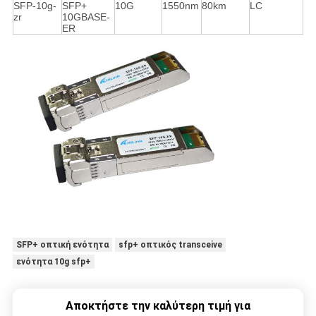
SFP-10g-
SFP+
10G
1550nm
80km
LC
zr
10GBASE-
ER
SFP+ οπτική ενότητα
sfp+ οπτικός transceive
ενότητα 10g sfp+
Αποκτήστε την καλύτερη τιμή για