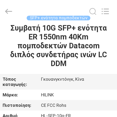
Shenzhen
HiLink
Technology
Co.,Ltd..
All
SFP+ ενότητα πομποδεκτών
Rights
Reserved.
Συμβατή 10G SFP+ ενότητα
ΣΠΊΤΙ
ER 1550nm 40Km
ΠΡΟΪΌΝΤΑ
πομποδεκτών Datacom
διπλός συνδετήρας ινών LC
ΣΧΕΤΙΚΆ
DDM
ΜΕ
ΕΜΆΣ
Τόπος
Γκουανγκντόνγκ, Κίνα
καταγωγής:
ΕΠΙΣΚΕΨΉ
Μάρκα:
HILINK
ΕΡΓΟΣΤΑΣΊΟΥ
Πιστοποίηση:
CE FCC Rohs
Αριθμό
HL-SFP-10g-ER