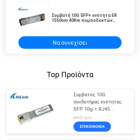
Συμβατή 10G SFP+ ενότητα ER
1550nm 40Km πομποδεκτών
Datacom διπλός συνδετήρας
ινών LC DDM
Να συνεχίσει
Top Προϊόντα
Συμβατός 10G
συνδετήρας ενότητας
SFP 10g-τ RJ45
πομποδεκτών χαλκού
MOQ:1pcs
SFP+ της Cisco
ΕΠΙΚΟΙΝΩΝΙΑ