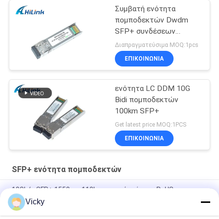
Συμβατή ενότητα
πομποδεκτών Dwdm
SFP+ συνδέσεων
δύναμης της Cisco SFP
Διαπραγματεύσιμα MOQ:1pcs
10G 100KM 26db
ΕΠΙΚΟΙΝΩΝΙΑ
ενότητα LC DDM 10G
Bidi πομποδεκτών
100km SFP+
Get latest price MOQ:1PCS
ΕΠΙΚΟΙΝΩΝΙΑ
SFP+ ενότητα πομποδεκτών
10Gb/s SFP+ 1550nm 110km οπτική ενότητα RoHS
πομποδεκτών υποχωρητικό
Vicky
25Gbps BIDI 40KM 1270/1310nm 40KM APD LC DOM