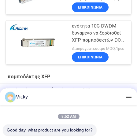
ΕΠΙΚΟΙΝΩΝΙΑ
ενότητα 10G DWDM
δυνάμενο να ξορδισθεί
XFP πομποδεκτών DOM
80km
Διαπραγματεύσιμα MOQ:1pcs
ΕΠΙΚΟΙΝΩΝΙΑ
πομποδέκτης XFP
Ενιαία ενότητα πομποδεκτών τρόπου XFP
Vicky
Συμβατό πρόγραμμα DDM πομποδεκτών CATV ενότητας
Huawei/ιουνιπέρων XFP 10G LR FC
8:52 AM
Ενιαία ευαισθησία δεκτών Gigabit Ethernet -14dBm
πομποδεκτών ενότητας XFP οπτική
Good day, what product are you looking for?