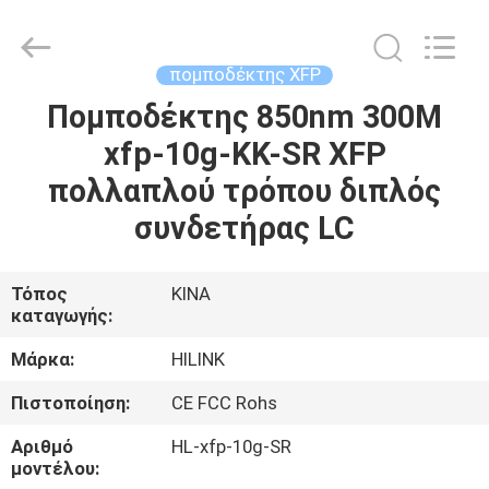
Shenzhen
HiLink
Technology
Co.,Ltd..
All
πομποδέκτης XFP
Rights
Reserved.
Πομποδέκτης 850nm 300M
ΣΠΊΤΙ
xfp-10g-ΚΚ-SR XFP
ΠΡΟΪΌΝΤΑ
πολλαπλού τρόπου διπλός
συνδετήρας LC
ΣΧΕΤΙΚΆ
ΜΕ
Τόπος
ΚΙΝΑ
καταγωγής:
ΕΜΆΣ
Μάρκα:
HILINK
ΕΠΙΣΚΕΨΉ
Πιστοποίηση:
CE FCC Rohs
ΕΡΓΟΣΤΑΣΊΟΥ
Αριθμό
HL-xfp-10g-SR
μοντέλου: