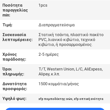
ΈΛΕΓΧΟΣ
Ποσότητα
1pcs
παραγγελίας
ΠΟΙΌΤΗΤΑΣ
min:
Τιμή:
Διαπραγματεύσιμα
ΕΠΙΚΟΙΝΩΝΉΣΤΕ
ΜΑΖΊ
Συσκευασία
Στατική τσάντα, πλαστικό πακέτο
λεπτομέρειες:
PVC, λιανικό κιβώτιο, τεχνικό
ΜΑΣ
κιβώτιο, ή προσαρμοσμένος.
Χρόνος
2-5 ημέρες
ΕΙΔΉΣΕΙΣ
παράδοσης:
Όροι
T/T, Western Union, L/C, AliExpess,
πληρωμής:
Alipay, κ.λπ.
ΥΠΟΘΈΣΕΙΣ
Δυνατότητα
1500 κομμάτια/μήνας
προσφοράς:
ΖΗΤΉΣΤΕ
ΜΙΑ
Υψηλό φως:
,
xfp πομποδέκτης ινών
xfp οπτική ενότητα
ΠΡΟΣΦΟΡΆ