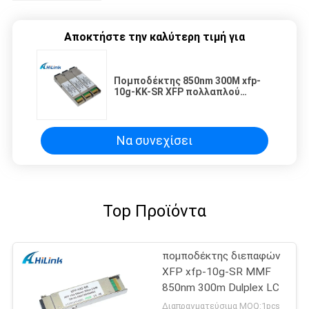
Αποκτήστε την καλύτερη τιμή για
Πομποδέκτης 850nm 300M xfp-
10g-ΚΚ-SR XFP πολλαπλού
τρόπου διπλός συνδετήρας LC
Να συνεχίσει
Top Προϊόντα
πομποδέκτης διεπαφών
XFP xfp-10g-SR MMF
850nm 300m Dulplex LC
Διαπραγματεύσιμα MOQ:1pcs