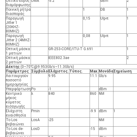
Οπτικό εύρος
OMA
-5.2
dBm
2
διαμόρφωσης
Ποινική ρήτρα
1
DB
1
διασποράς
Παραγωγή
0,15
UIp-π
1
Jitter 1
(20KHZ-
80MHZ)
Παραγωγή
0,08
UIp-π
1
Jitter 2 (4MHZ-
80MHZ)
Οπτική μάσκα
GR-253-CORE/ITU-Τ G.691
1
1 ματιών
Οπτική μάσκα
IEEE802.3ae
2
2 ματιών
Δέκτης
(0~70℃@9.953Gb/s~11.3Gb/s)
Παράμετρος
Σύμβολο
Ελάχιστος.
Τύπος.
Max.
Μονάδα
Σημείωση
Λειτουργούν
9.95
11.1
Gb/s
ποσοστό
ημερομηνίας
Υπερφόρτωση
Po
-1
dBm
Κεντρικό
λ
840
860
NM
μήκος
κύματος
εισαγωγής
Ελάχιστη
Pmin
-9.9
dBm
1
ευαισθησία
Το Los
LosA
-25
NM
βεβαιώνει
Το Los de-
LosD
-15
dBm
βεβαιώνει