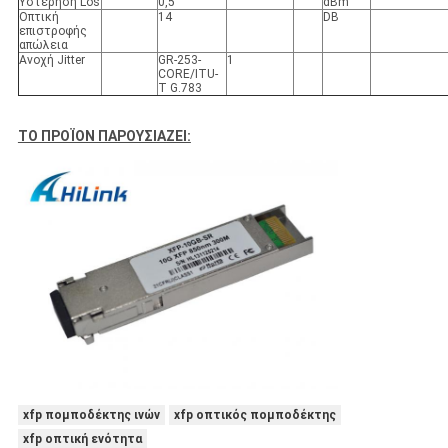
Υστέρηση Los
0,5
dBm
Οπτική
14
DB
επιστροφής
απώλεια
Ανοχή Jitter
GR-253-
1
CORE/ITU-
Τ G.783
ΤΟ ΠΡΟΪΟΝ ΠΑΡΟΥΣΙΑΖΕΙ:
xfp πομποδέκτης ινών
xfp οπτικός πομποδέκτης
xfp οπτική ενότητα