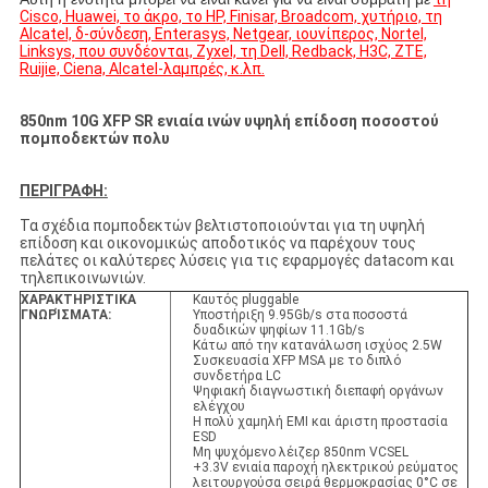
Cisco, Huawei, το άκρο, το HP, Finisar, Broadcom, χυτήριο, τη
Alcatel, δ-σύνδεση, Enterasys, Netgear, ιουνίπερος, Nortel,
Linksys, που συνδέονται, Zyxel, τη Dell, Redback, H3C, ZTE,
Ruijie, Ciena, Alcatel-λαμπρές, κ.λπ.
850nm 10G XFP SR ενιαία ινών υψηλή επίδοση ποσοστού
πομποδεκτών πολυ
ΠΕΡΙΓΡΑΦΗ:
Τα σχέδια πομποδεκτών βελτιστοποιούνται για τη υψηλή
επίδοση και οικονομικώς αποδοτικός να παρέχουν τους
πελάτες οι καλύτερες λύσεις για τις εφαρμογές datacom και
τηλεπικοινωνιών.
ΧΑΡΑΚΤΗΡΙΣΤΙΚΑ
Καυτός pluggable
ΓΝΩΡΊΣΜΑΤΑ:
Υποστήριξη 9.95Gb/s στα ποσοστά
δυαδικών ψηφίων 11.1Gb/s
Κάτω από την κατανάλωση ισχύος 2.5W
Συσκευασία XFP MSA με το διπλό
συνδετήρα LC
Ψηφιακή διαγνωστική διεπαφή οργάνων
ελέγχου
Η πολύ χαμηλή EMI και άριστη προστασία
ESD
Μη ψυχόμενο λέιζερ 850nm VCSEL
+3.3V ενιαία παροχή ηλεκτρικού ρεύματος
λειτουργούσα σειρά θερμοκρασίας 0°C σε