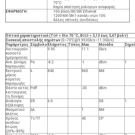
70°C
Καμία απαίτηση ρολογιών αναφοράς
ΕΦΑΡΜΟΓΗ:
10G βάση-SR/SW Ethernet
1200-MX-SN-1 κανάλι ινών 10G
Άλλες οπτικές συνδέσεις
Οπτικά χαρακτηριστικά (Τ
= 0to 70 °C, Β
= 3,13 έως 3,47 βολτ)
OP
CC3
Συσκευή αποστολής σημάτων
(0~70℃@9.953Gb/s~11.3Gb/s)
Παράμετρος
Σύμβολο
Ελάχιστος.
Τύπος.
Max.
Μονάδα
Σημε
Λειτουργούν
9.95
11.1
Gb/s
ποσοστό
ημερομηνίας
Ave. Δύναμη
Po
-8.2
-1
dBm
1
παραγωγής
Κεντρικό
λ
840
860
NM
μήκος
κύματος
παραγωγής
Θέστε εκτός
Poff
-30
dBm
λειτουργίας
τη δύναμη
Αναλογία
ER
6.0
DB
1
εξάλειψης
Φασματικό
Δλ
1
NM
πλάτος
Χρόνος
Tr/Tf
45
CP
ανόδου/
πτώση
(20%~80%)